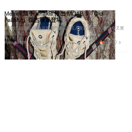
Merrell 攜手 Khakis 推出 MOAB 3「Old
Faithful」復古聯乘登場
南韓生活風格品牌為這款越野登山鞋注入復古靈魂，打造型格又實
用的山系造型。
16.1K
0
Footwear 球鞋
2026年4月15日