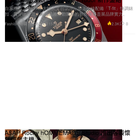
自家機芯、METAS 大師天文台認證，加上全線配備「T-fit」快調錶
扣，貫穿復古潛水風與優雅運動風格的新作陣容盡展品牌實力。
2.3K
0
Fashion 時裝
2026年4月15日
A$AP Rocky hOMMEMADE Studio 推出客製懷
舊遊戲主機