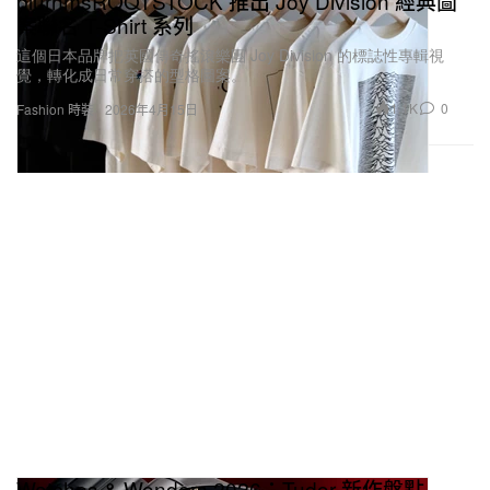
blurhmsROOTSTOCK 推出 Joy Division 經典圖
案聯名 T-Shirt 系列
這個日本品牌把英國傳奇搖滾樂團 Joy Division 的標誌性專輯視
覺，轉化成日常穿搭的型格圖案。
1.1K
0
Fashion 時裝
2026年4月15日
Watches & Wonders 2026：Tudor 新作盤點