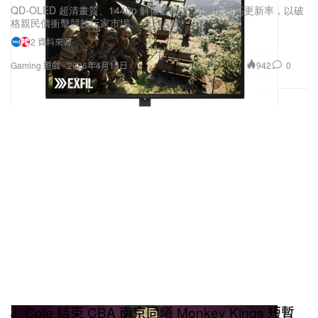
QD‑OLED 超清畫質、1440p 解像度加上 240Hz 超高更新率，以破
格親民價衝擊競技玩家市場。
2 資料來源
942
0
Gaming 遊戲
2026年4月15日
J. Cole 結束 CBA 南京同曦 Monkey Kings 短暫