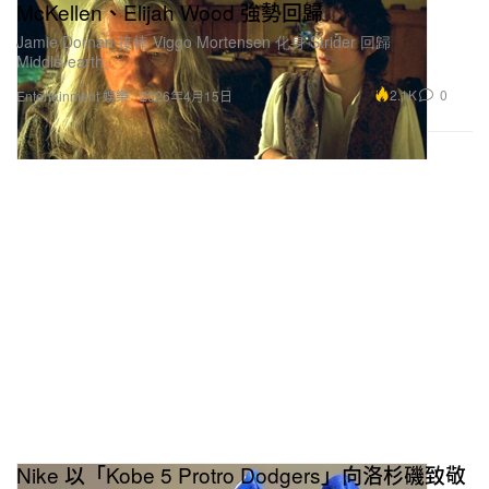
McKellen、Elijah Wood 強勢回歸
Jamie Dornan 接棒 Viggo Mortensen 化身 Strider 回歸
Middle‑earth。
2.1K
0
Entertainment 娛樂
2026年4月15日
Nike 以「Kobe 5 Protro Dodgers」向洛杉磯致敬