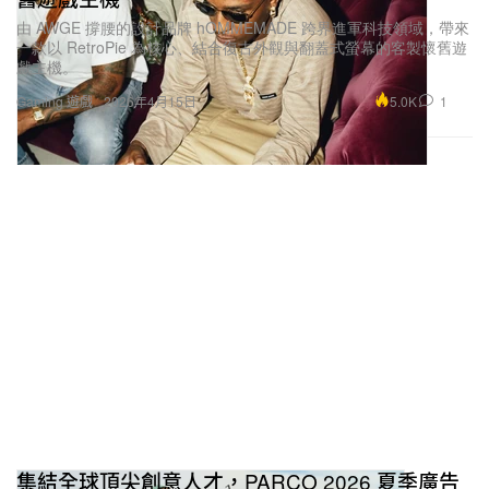
由 AWGE 撐腰的設計品牌 hOMMEMADE 跨界進軍科技領域，帶來
一款以 RetroPie 為核心、結合復古外觀與翻蓋式螢幕的客製懷舊遊
戲主機。
5.0K
1
Gaming 遊戲
2026年4月15日
集結全球頂尖創意人才，PARCO 2026 夏季廣告