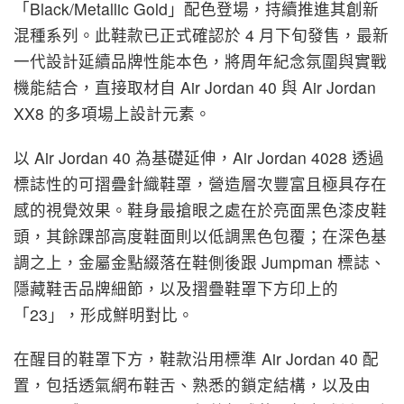
「Black/Metallic Gold」配色登場，持續推進其創新
混種系列。此鞋款已正式確認於 4 月下旬發售，最新
一代設計延續品牌性能本色，將周年紀念氛圍與實戰
機能結合，直接取材自 Air Jordan 40 與 Air Jordan
XX8 的多項場上設計元素。
以 Air Jordan 40 為基礎延伸，Air Jordan 4028 透過
標誌性的可摺疊針織鞋罩，營造層次豐富且極具存在
感的視覺效果。鞋身最搶眼之處在於亮面黑色漆皮鞋
頭，其餘踝部高度鞋面則以低調黑色包覆；在深色基
調之上，金屬金點綴落在鞋側後跟 Jumpman 標誌、
隱藏鞋舌品牌細節，以及摺疊鞋罩下方印上的
「23」，形成鮮明對比。
在醒目的鞋罩下方，鞋款沿用標準 Air Jordan 40 配
置，包括透氣網布鞋舌、熟悉的鎖定結構，以及由