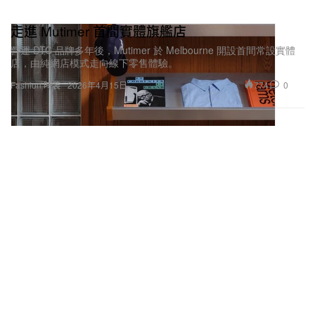
走進 Mutimer 首間實體旗艦店
營運 DTC 品牌多年後，Mutimer 於 Melbourne 開設首間常設實體
店，由純網店模式走向線下零售體驗。
774
0
Fashion 時裝
2026年4月15日