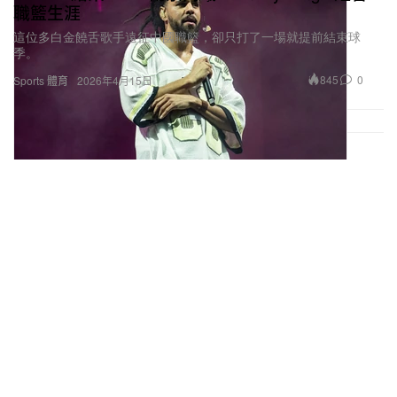
職籃生涯
這位多白金饒舌歌手遠征中國職籃，卻只打了一場就提前結束球
季。
845
0
Sports 體育
2026年4月15日