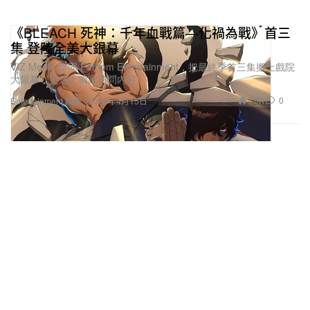
《BLEACH 死神：千年血戰篇—化禍為戰》首三
集 登陸全美大銀幕
VIZ Media 聯同 Fathom Entertainment，把最終季首三集搬上戲院
大銀幕，更送上獨家訪問內容。
1.0K
0
Entertainment 娛樂
2026年4月15日