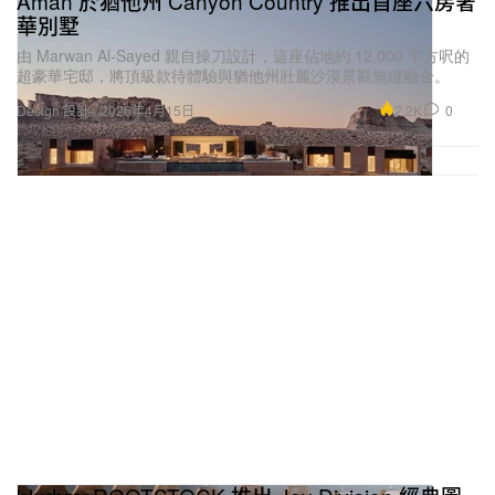
Aman 於猶他州 Canyon Country 推出首座六房奢
華別墅
由 Marwan Al-Sayed 親自操刀設計，這座佔地約 12,000 平方呎的
超豪華宅邸，將頂級款待體驗與猶他州壯麗沙漠景觀無縫融合。
2.2K
0
Design 設計
2026年4月15日