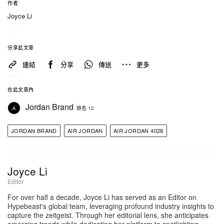
作者
Joyce Li
分享此文章
連結
分享
傳送
更多
在此文章內
Jordan Brand
排名 12
JORDAN BRAND
AIR JORDAN
AIR JORDAN 4028
Joyce Li
Editor
For over half a decade, Joyce Li has served as an Editor on
Hypebeast's global team, leveraging profound industry insights to
capture the zeitgeist. Through her editorial lens, she anticipates
emerging trends while dedicating her platform to spotlighting