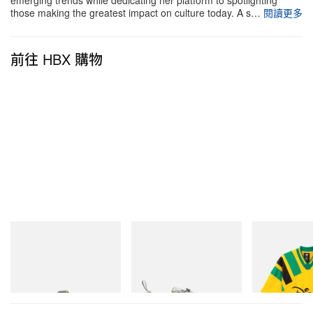
those making the greatest impact on culture today. A s…
閱讀更多
前往 HBX 購物
Merrell 1TRL
Merrell 1TRL
adidas Original
Merrell 1TRL X Perks And
Merrell 1TRL X Perks And
Adidas Original
Mini Hydro Next Gen Moc
Mini Cham Storm GORE-
Dead Disney Fo
TEX®
立即購入
立即購入
立即購入