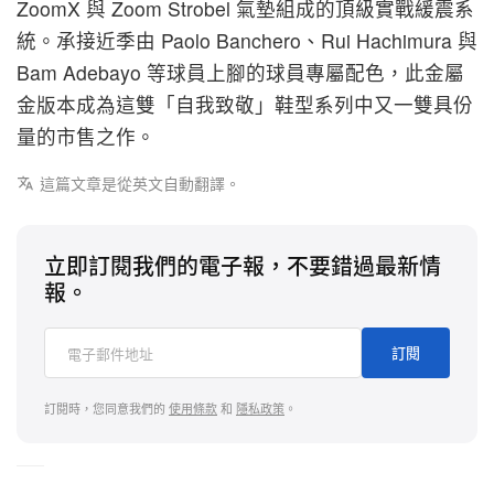
ZoomX 與 Zoom Strobel 氣墊組成的頂級實戰緩震系
統。承接近季由 Paolo Banchero、Rui Hachimura 與
Bam Adebayo 等球員上腳的球員專屬配色，此金屬
金版本成為這雙「自我致敬」鞋型系列中又一雙具份
量的市售之作。
這篇文章是從英文自動翻譯。
立即訂閱我們的電子報，不要錯過最新情
報。
訂閱
訂閱時，您同意我們的
使用條款
和
隱私政策
。