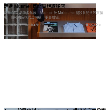
走進 Mutimer 首間實體旗艦店
營運 DTC 品牌多年後，Mutimer 於 Melbourne 開設首間常設實體
店，由純網店模式走向線下零售體驗。
774
0
Fashion 時裝
2026年4月15日