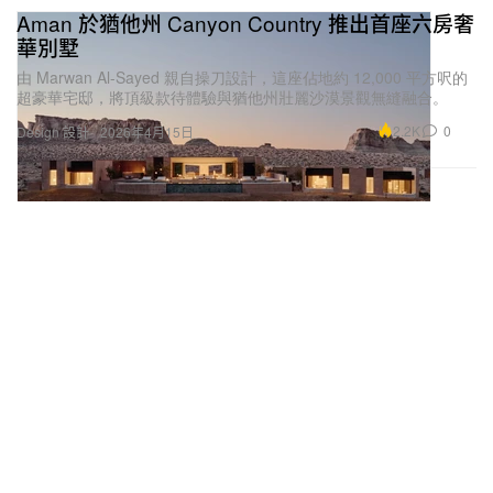
Aman 於猶他州 Canyon Country 推出首座六房奢
華別墅
由 Marwan Al-Sayed 親自操刀設計，這座佔地約 12,000 平方呎的
超豪華宅邸，將頂級款待體驗與猶他州壯麗沙漠景觀無縫融合。
2.2K
0
Design 設計
2026年4月15日