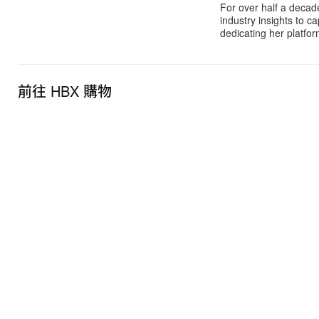
For over half a decad
industry insights to c
dedicating her platfor
前往 HBX 購物