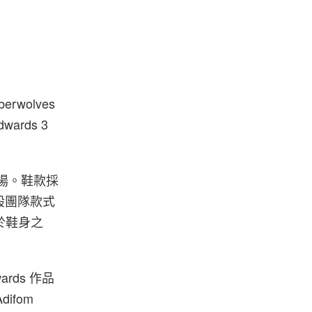
erwolves
wards 3
先登場。鞋款採
般團隊款式
於鞋身之
rds 作品
ifom