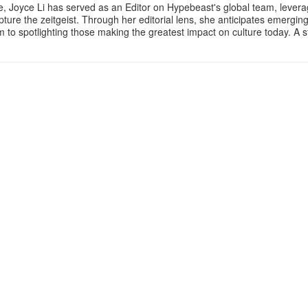
e, Joyce Li has served as an Editor on Hypebeast's global team, lever
apture the zeitgeist. Through her editorial lens, she anticipates emergin
m to spotlighting those making the greatest impact on culture today. A 