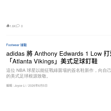
1.6K
0
Footwear 球鞋
adidas 將 Anthony Edwards 1 Low
「Atlanta Vikings」美式足球釘鞋
這位 NBA 球星以能征戰綠茵場的簽名鞋新作，向自
的美式足球根源致敬。
編輯 :
Joyce Li
/
2026年6月5日