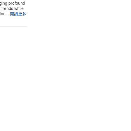
aging profound
g trends while
stor…
閱讀更多