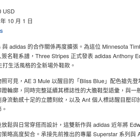
0 USD
 年 10 月 1 日
as
rds 與 adidas 的合作關係再度擴張。為這位 Minnesota Timb
譜，Three Stripes 正式發表 adidas Anthony Ed
款主打生活風格的全新場外鞋款。
可見，AE 3 Mule 以醒目的「Bliss Blue」配色搶
腳蹬輪廓，同時完整延續其標誌性的大膽鞋型語彙，與一
身流動感十足的立體刻紋，以及 Ant 個人標誌醒目壓印
節。
鬆與日常穿搭而設計，這雙新作與 adidas 近年將 Edwa
略高度契合。承接先前推出的專屬 Superstar 系列與 Ad