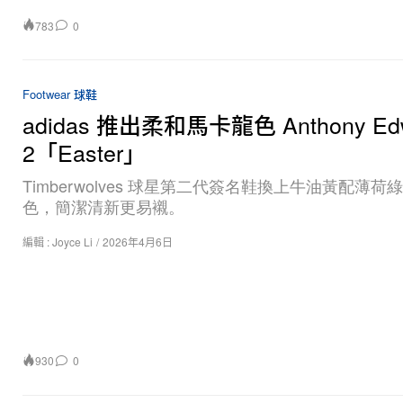
783
0
Footwear 球鞋
adidas 推出柔和馬卡龍色 Anthony Ed
2「Easter」
Timberwolves 球星第二代簽名鞋換上牛油黃配薄荷
色，簡潔清新更易襯。
編輯 :
Joyce Li
/
2026年4月6日
930
0