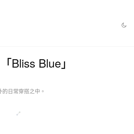
網店
e「Bliss Blue」
場外的日常穿搭之中。