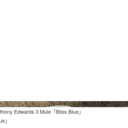
S
thony Edwards 3 Mule「Bliss Blue」
lue」