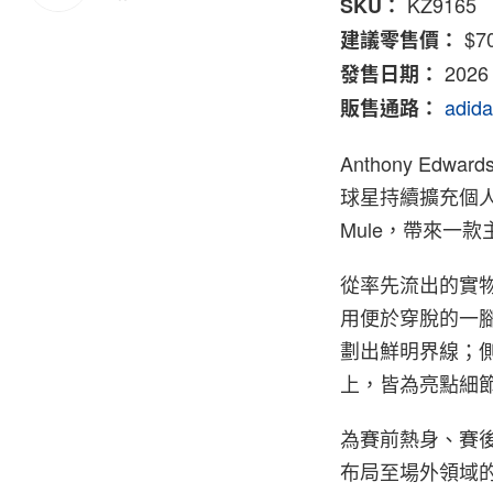
KZ9165
SKU：
$7
建議零售價：
2026
發售日期：
adid
販售通路：
Anthony Edwa
球星持續擴充個人簽名鞋系
Mule，帶來一
從率先流出的實物照
用便於穿脫的一
劃出鮮明界線；側
上，皆為亮點細
為賽前熱身、賽後放
布局至場外領域的策