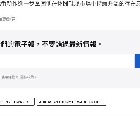
y Mule，此番新作進一步鞏固他在休閒鞋履市場中持續升溫的存
自動翻譯。
我們的電子報，不要錯過最新情報。
的
使用條款
和
隱私政策
。
THONY EDWARDS 3
ADIDAS ANTHONY EDWARDS 3 MULE