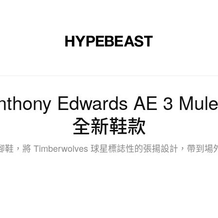
裝
球鞋
藝文
設計
音樂
生活
視頻
品牌
thony Edwards AE 3 Mul
全新鞋款
鞋，將 Timberwolves 球星標誌性的張揚設計，帶到