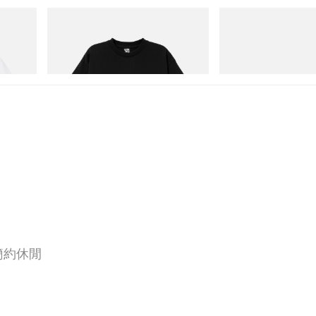
INITIAL
Puma
Cotton T-
Billionaire Boys Club X Initial D Cotton T-
Speedcat Once-A-Year
Shirt 3
立即購入
立即購入
 以簡約休閒