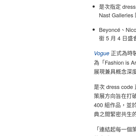
是次指定 dres
Nast Galleri
Beyoncé、Ni
銜 5 月 4 日盛
正式為時裝界
Vogue
為「Fashion
展現兼具概念深
是次 dress cod
策展方向旨在打破
400 組作品，並於
典之間緊密共生
「連結起每一個