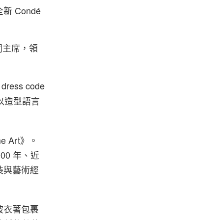
新 Condé
任共同主席，領
ess code
，以造型語言
me Art》。
0 年、近
顯服裝與藝術經
被衣著包裹