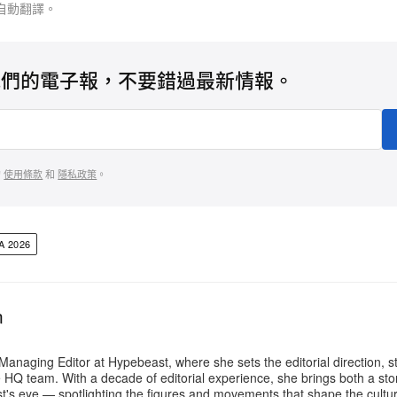
自動翻譯。
我們的電子報，不要錯過最新情報。
的
使用條款
和
隱私政策
。
A 2026
n
Managing Editor at Hypebeast, where she sets the editorial direction, 
e HQ team. With a decade of editorial experience, she brings both a stor
gist's eye — spotlighting the figures and movements that shape the cult