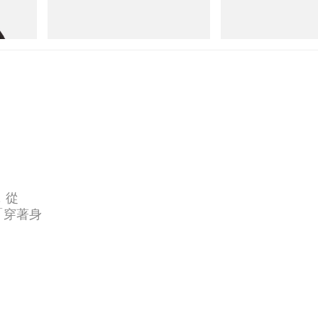
 Game
Merrell 1TRL X Perks And Mini Cham
Cloudmonster 1
Storm GORE-TEX®
立即購入
立即購入
題，從
「穿著身