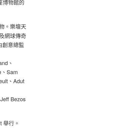
穿整座博物館的
標人物。樂壇天
n 及網球傳奇
，由創意總監
land、
lle、Sam
eult、Adut
、
eff Bezos
Art 舉行。