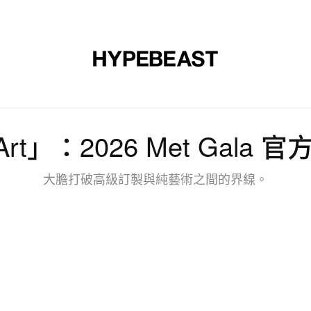
裝
球鞋
藝文
設計
音樂
生活
視頻
品牌
is Art」：2026 Met Gal
大膽打破高級訂製與純藝術之間的界線。