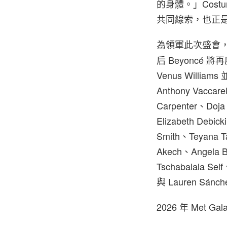
的身體。」Costum
共同線索，也正
為領軍此次盛會
后 Beyoncé 
Venus Wil
Anthony Vacc
Carpenter、Doja
Elizabeth Debi
Smith、Teyana T
Akech、Angela B
Tschabalala S
與 Lauren Sá
2026 年 Met Ga