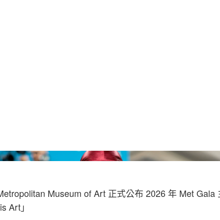
Dimitrios Kambouris/Getty Images For The 
Metropolitan Museum of Art 正式公布 2026 年 Met G
s Art」