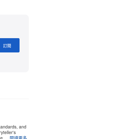
訂閱
standards, and
yteller's
ure …
閱讀更多