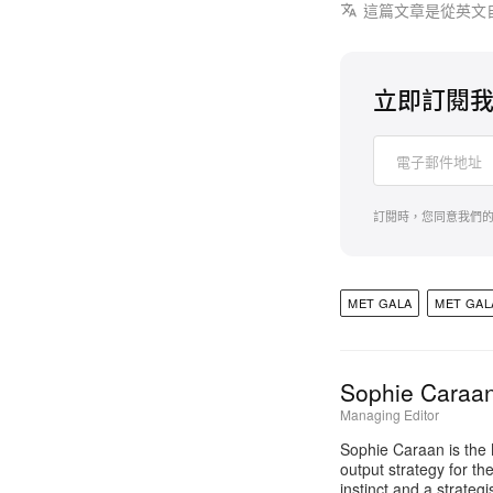
這篇文章是從英文
立即訂閱
訂閱時，您同意我們
MET GALA
MET GAL
Sophie Caraa
Managing Editor
Sophie Caraan is the 
output strategy for th
instinct and a strate