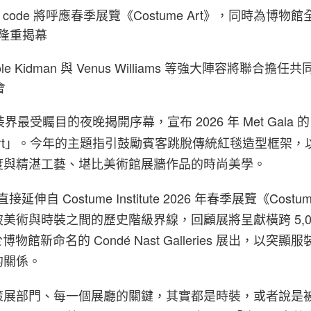
s code 將呼應春季展覽《Costume Art》，同時為博物館全
es 隆重揭幕
cole Kidman 與 Venus Williams 等強大陣容將聯合擔
會
最受矚目的夜晚揭開序幕，宣布 2026 年 Met Gala 的 dr
 is Art」。今年的主題指引鼓勵賓客跳脫傳統紅毯造型框架
度與精湛工藝、堪比美術館展牆作品的時尚美學。
e 直接延伸自 Costume Institute 2026 年春季展覽《Costu
美術與時裝之間的歷史階級界線，回顧展將呈獻橫跨 5,00
博物館新命名的 Condé Nast Galleries 展出，以突
的關係。
策展部門、每一個展廳的關鍵，其實都是時裝，或者說是