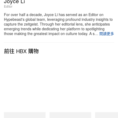
Joyce Li
Editor
For over half a decade, Joyce Li has served as an Editor on
Hypebeast's global team, leveraging profound industry insights to
capture the zeitgeist. Through her editorial lens, she anticipates
emerging trends while dedicating her platform to spotlighting
those making the greatest impact on culture today. A s…
閱讀更多
前往 HBX 購物
Merrell 1TRL
INITIAL
INITIAL