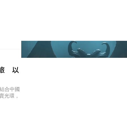
跑旅 以
」，結合中國
拍賣光環，