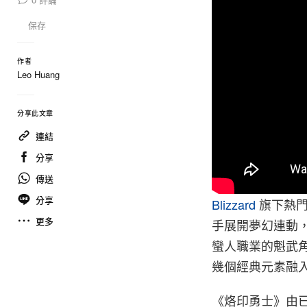
保存
作者
Leo Huang
分享此文章
連結
分享
傳送
分享
Blizzard
旗下熱
更多
手展開夢幻連動
蠻人職業的魁武
幾個經典元素融
《烙印勇士》由