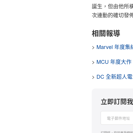
誕生，但由他所
次連動的確切發
相關報導
>
Marvel 年度
>
MCU 年度大
>
DC 全新超人電
立即訂閱
訂閱時，您同意我們