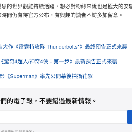
構思的世界觀能持續活躍，想必對粉絲來說也是極大的安
佈時間仍有待官方公布，有興趣的讀者不妨多加留意。
集結大作《雷霆特攻隊 Thunderbolts*》最終預告正式來襲
作《驚奇4超人/神奇4俠：第一步》最新預告正式來襲
影《Superman》率先公開幕後拍攝花絮
我們的電子報，不要錯過最新情報。
的
使用條款
和
隱私政策
。