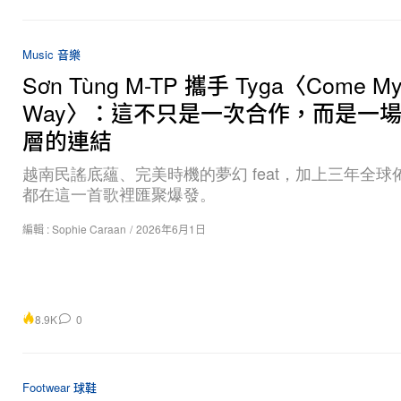
Music 音樂
Sơn Tùng M-TP 攜手 Tyga〈Come M
Way〉：這不只是一次合作，而是一
層的連結
越南民謠底蘊、完美時機的夢幻 feat，加上三年全球
都在這一首歌裡匯聚爆發。
編輯 :
Sophie Caraan
/
2026年6月1日
8.9K
0
Footwear 球鞋