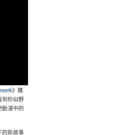
rserk
》攜
看到形似野
把動漫中的
下的新故事