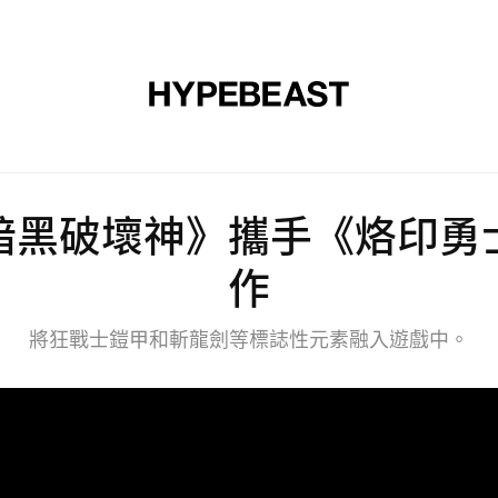
裝
球鞋
藝文
設計
音樂
生活
視頻
品牌
暗黑破壞神》攜手《烙印勇
作
將狂戰士鎧甲和斬龍劍等標誌性元素融入遊戲中。