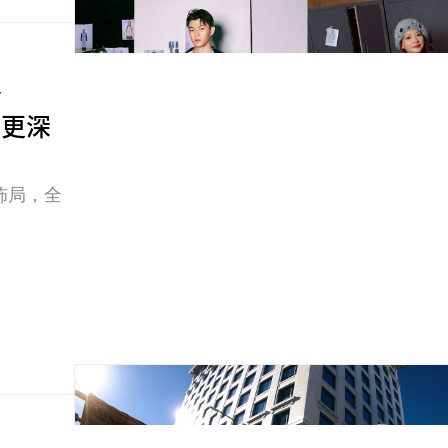
y
場更深
佈局，全