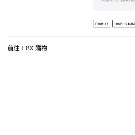
DIABLO
DIABLO IM
前往 HBX 購物