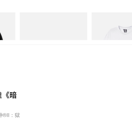
Puma
INITIAL
Cotton
Speedcat Once-A-Year
Billionaire Boys Club X In
Shirt 2
立即購入
立即購入
年首推《暗
®II：獄