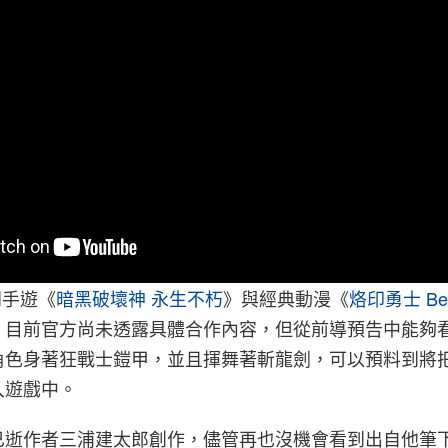
門手遊《
暗黑破壞神 永生不朽
》與經典動漫《
烙印勇士
Be
，目前官方尚未透露具體合作內容，但從前導預告中能夠
角色身著狂戰士鎧甲，並且揮舞著斬龍劍，可以預料到將
入遊戲中。
已逝作者三浦建太郎創作，儘管再也沒機會看到出自他筆