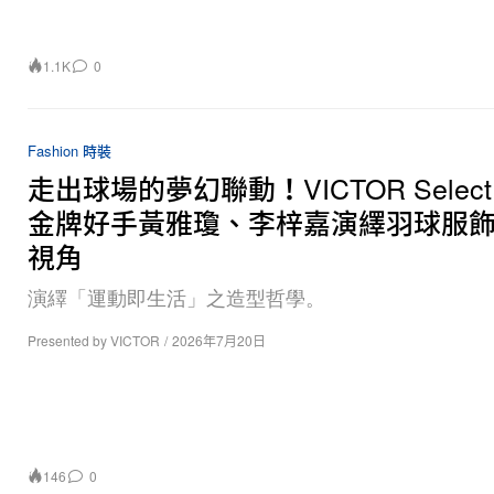
1.1K
0
Fashion 時裝
走出球場的夢幻聯動！VICTOR Select
金牌好手黃雅瓊、李梓嘉演繹羽球服
視角
演繹「運動即生活」之造型哲學。
Presented by VICTOR
/
2026年7月20日
146
0