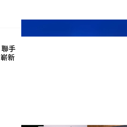
 聯手
飾嶄新