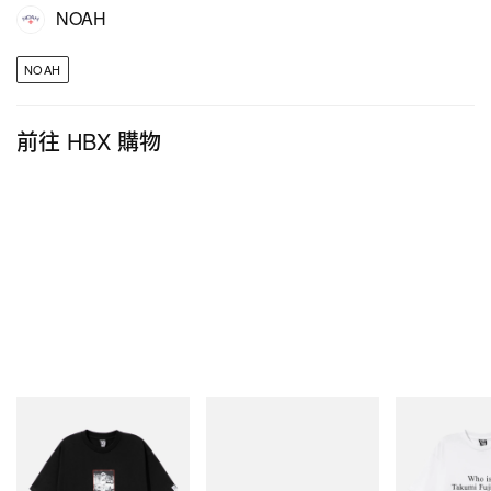
NOAH
NOAH
前往 HBX 購物
INITIAL
Crocs
INITIAL
BILLIONAIRE BOYS CLUB X
Crocs Roy
Billionaire Boys 
INITIAL D COTTON T-SHIRT
D Cotton T-Shirt
#1
立即購入
立即購入