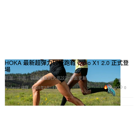
HOKA 最新超彈力碳板跑鞋 Cielo X1 2.0 正式登
場
鞋面、中底、碳纖維板到大底設計全面更新。
12.4K
0
Footwear 球鞋
2025年2月14日