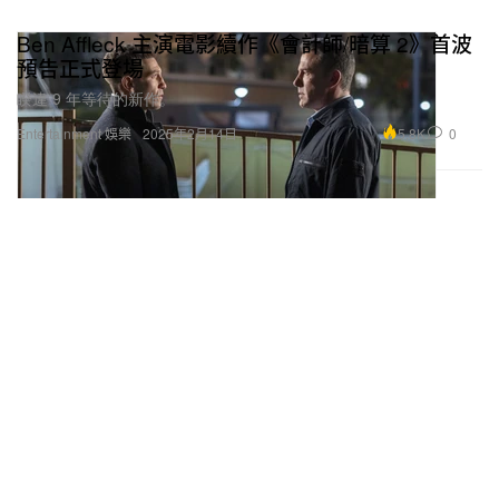
Ben Affleck 主演電影續作《會計師/暗算 2》首波
預告正式登場
睽違 9 年等待的新作。
5.8K
0
Entertainment 娛樂
2025年2月14日