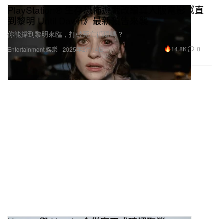
PlayStation® 生存恐怖遊戲改編真人版電影《直
到黎明 Until Dawn》最新預告來襲
你能撐到黎明來臨，打破死亡循環嗎？
14.8K
0
Entertainment 娛樂
2025年2月14日