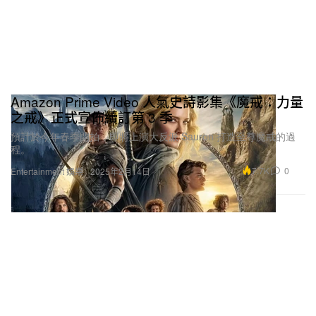
Amazon Prime Video 人氣史詩影集《魔戒：力量
之戒》正式宣佈續訂第 3 季
預計於今年春季開拍，即將上演大反派 Sauron 打造至尊魔戒的過
程。
7.7K
0
Entertainment 娛樂
2025年2月14日