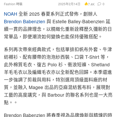
Fashion 時裝
2025年2月14日
0
7.4K
NOAH
全新 2025 春夏系列正式發佈，創辦人
Brendon Babenzien
與 Estelle Bailey-Babenzien 延
續一貫的品牌理念，以精緻化重新詮釋歷久彌新的日
常單品，即便潮流如何變換也能保持優雅搭配。
系列再次帶來經典款式，包括單排扣帆布外套、牛津
紡襯衫、配有腰帶的泡泡紗西裝、口袋 T-Shirt 等，
此外棉質毛衣、復古 Polo 衫、衝浪短褲、Shetland
羊毛毛衣以及編織毛衣亦以全新配色回歸。本季還進
一步強調了剪裁與用料，特別選用頂級面料廠的材
質，並融入 Magee 出品的亞麻混紡舊布料，展現對
工藝的高度講究，與 Barbour 的聯名系列也是一大亮
點。。
Brendon Babenzien 將春季視為品牌煥新與精煉的時