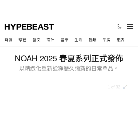
時裝
球鞋
藝文
設計
音樂
生活
視頻
品牌
網店
NOAH 2025 春夏系列正式發佈
以精緻化重新詮釋歷久彌新的日常單品。
1 of 32