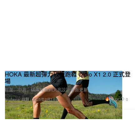
HOKA 最新超彈力碳板跑鞋 Cielo X1 2.0 正式登
場
鞋面、中底、碳纖維板到大底設計全面更新。
12.4K
0
Footwear 球鞋
2025年2月14日