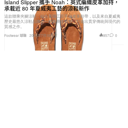
Island Slipper 攜手 Noah：英式編織皮革加持，
承載近 80 年夏威夷工藝的涼鞋新作
這款聯乘夾腳涼鞋，結合英國工匠手編皮革鞋帶，以及來自夏威夷
歷史最悠久涼鞋品牌之一的真麂皮鞋墊，打造出貫穿傳統與現代的
質感之作。
857
0
Footwear 球鞋
2026年7月10日