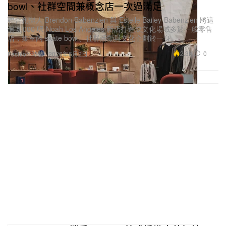
bowl、社群空間兼概念店一次過滿足
聯合創辦人 Brendon Babenzien 與 Estelle Bailey-Babenzien 將這
個 5,000 呎 Noah Los Angeles 新店打造成文化場域多於一般零售
店，集室內 skate bowl、社群活動與文化企劃於一身。
2.3K
0
Fashion 時裝
2026年6月2日