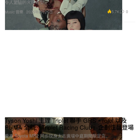
5.7K
0
Music 音樂
2025年2月21日
Tyson Yoshi 主理 Triplet 聯手 GRS、rojol 以及
PUMA 全新「Triplet Racing Club」企劃注目登場
愛車 Toyota MR2 同步現身太古廣場中庭期間限定店。
11.6K
0
Fashion 時裝
2025年2月21日