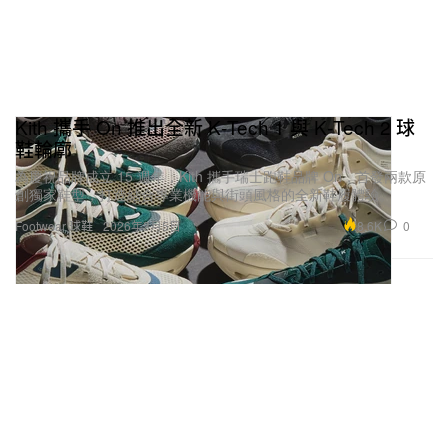
Kith 攜手 On 推出全新 K‑Tech 1 與 K‑Tech 2 球
鞋輪廓
為慶祝品牌成立 15 週年，Kith 攜手瑞士跑鞋品牌 On，首發兩款原
創獨家鞋型，打造結合專業機能與街頭風格的全新鞋履體驗。
8.6K
0
Footwear 球鞋
2026年3月5日