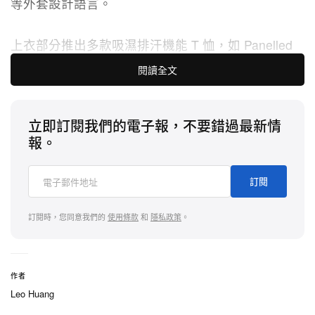
等外套設計語言。
上衣部分推出多款吸濕排汗機能 T 恤，如 Panelled
Donovan Tee、Engineered Slate Tee 和
閱讀全文
Honeycomb Tech Heathrow Tee，皆採用尼龍混紡材
質，結合反光細節與 Kith & Kin、K-Tech 標誌圖樣，
立即訂閱我們的電子報，不要錯過最新情
兼顧運動性能與時尚造型。配件部分帶來包括 Nylon
報。
Griffey Runner Cap、可折疊的 Griffey Camper Hat
和 Nylon Camper Bucket Hat 等帽款，皆飾有系列專
訂閱
屬標誌。
訂閱時，您同意我們的
使用條款
和
隱私政策
。
值得一提的是，形象照中還搶先曝光了
On Running
最新聯名鞋款
，Kith K-Tech 2025 春夏系列與 On
Running 聯名鞋款現已全面登陸 Kith 官網及全球指
作者
定門市，有興趣的讀者不妨多加留意。
Leo Huang