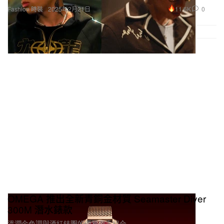
OMEGA 推出全新青銅金材質 Seamaster Diver
300M 潛水錶款
溫潤金色調與酒紅錶圈的優雅復古組合。
15.3K
0
Fashion 時裝
2025年2月21日