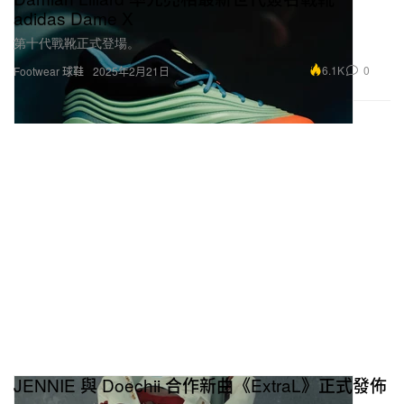
第十代戰靴正式登場。
6.1K
0
Footwear 球鞋
2025年2月21日
JENNIE 與 Doechii 合作新曲《ExtraL》正式發佈
令人驚驗的火辣造型。