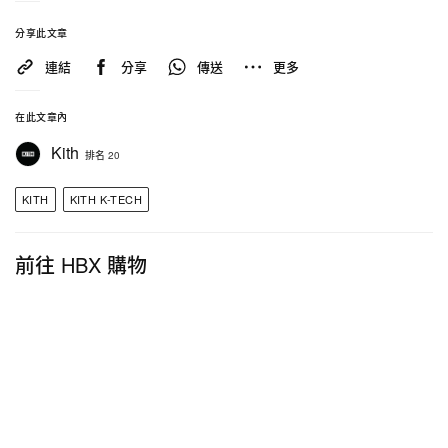
相關報導
分享此文章
>
嚴選 adidas Originals、ECCO.Kollektive、PDF、
連結
分享
傳送
更多
Nike 等品牌「最新鞋款」入手推薦
在此文章內
>
Tyson Yoshi 主理 Triplet 聯手 GRS、rojol 以及
Kith
排名 20
PUMA 全新「Triplet Racing Club」企劃注目登場
KITH
KITH K-TECH
>
Gramicci 正式發布 2025 春夏系列 Lookbook
前往 HBX 購物