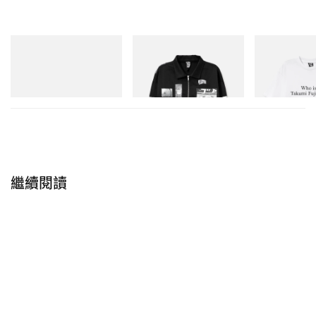
Merrell 1TRL
INITIAL
INITIAL
Merrell 1TRL X Perks And
Billionaire Boys Club X Initial
Billionaire Boys 
Mini Hydro Next Gen Moc
D Cotton Jacket
D Cotton T-Shirt
立即購入
立即購入
立即購入
繼續閱讀