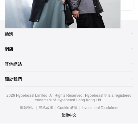
類別
網店
其他網站
關於我們
2026
Hypebeast Limited
. All Rights Reserved.
Hypebeast ® is a registered
trademark of Hypebeast Hong Kong Ltd.
網站聲明
|
隱私政策
|
Cookie 政策
|
Investment Disclaimer
繁體中文