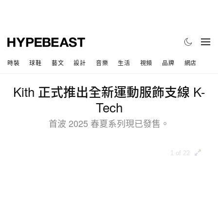
時裝
球鞋
藝文
設計
音樂
生活
視頻
品牌
網店
Kith 正式推出全新運動服飾支線 K-
Tech
首波 2025 春夏系列現已發售。
1 of 22