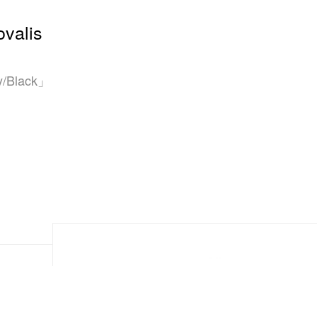
valis
/Black」