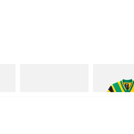
On
adidas Originals
Cloudmonster 1
Adidas Originals X Brai
Football Jersey
立即購入
立即購入