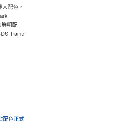
出四款迷人配色，
ark
飽和的鮮明配
Trainer
最新獨佔配色正式