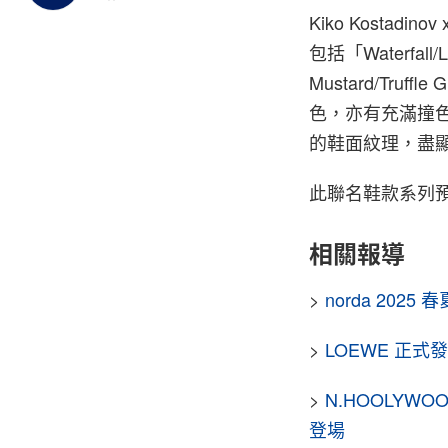
Kiko Kostadi
包括「Waterfall/
Mustard/Truf
色，亦有充滿撞色感
的鞋面紋理，盡顯 K
此聯名鞋款系列預
相關報導
>
norda 202
>
LOEWE 正式發佈
>
N.HOOLYWOOD
登場