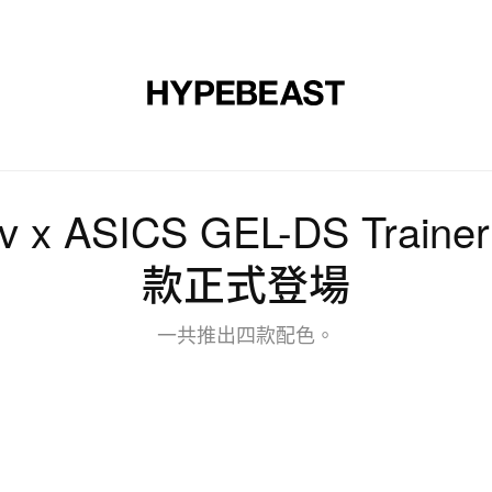
裝
球鞋
藝文
設計
音樂
生活
視頻
品牌
nov x ASICS GEL-DS Tra
款正式登場
一共推出四款配色。