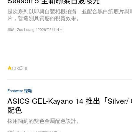
Season 5 全新聯乘首波曝光
是次系列以即興自製相機拍攝，並配合黑白紙底片與
片，營造別具質感的視覺效果。
編輯 :
Zoe Leung
/
2026年5月14日
2.2K
0
Footwear 球鞋
ASICS GEL-Kayano 14 推出「Silver/
配色
採用簡約的雙色金屬配色設計。