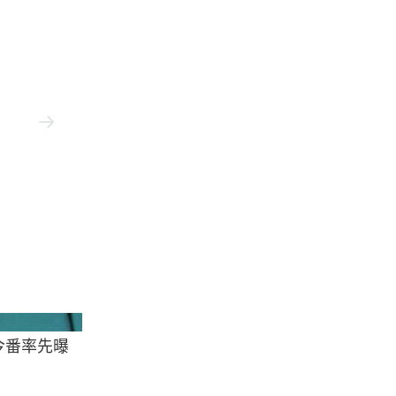
Asics
今番率先曝