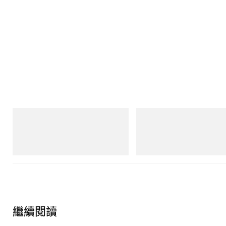
adidas Originals
adidas Originals
Handball Spezial Loafer Shoes
SAMBA OG
立即購入
立即購入
繼續閱讀