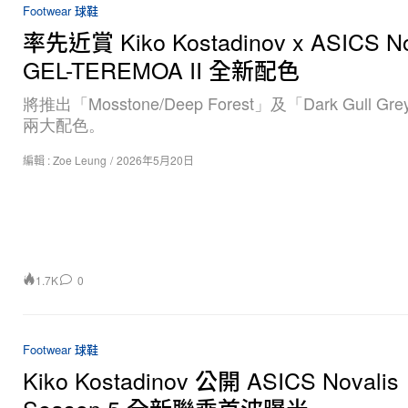
Footwear 球鞋
率先近賞 Kiko Kostadinov x ASICS No
GEL-TEREMOA II 全新配色
將推出「Mosstone/Deep Forest」及「Dark Gull Grey
兩大配色。
編輯 :
Zoe Leung
/
2026年5月20日
1.7K
0
Footwear 球鞋
Kiko Kostadinov 公開 ASICS Novalis