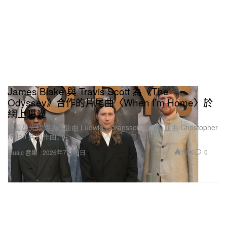
James Blake 與 Travis Scott 為《The
Odyssey》合作的片尾曲〈When I’m Home〉於
網上曝光
這首星光熠熠的歌曲由 Ludwig Göransson 製作，並由 Christopher
Nolan 共同作曲。
1.0K
0
Music 音樂
2026年7月18日