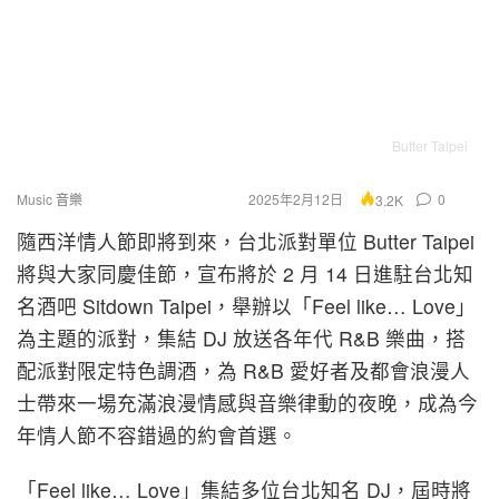
Butter Taipei
Music 音樂
2025年2月12日
0
3.2K
隨西洋情人節即將到來，台北派對單位
Butter Taipei
將與大家
同慶佳節，宣布將於
2 月 14 日進駐
台北知
名酒吧
Sitdown Taipei
，舉辦以「
Feel like… Love
」
為主題的派對，集結
DJ
放送各年代
R&B
樂曲，
搭
配派對限定特色調酒，為
R&B
愛好者及都會浪漫人
士帶來一場充
滿浪漫情感與音樂律動的夜晚，
成為今
年情人節不容錯過的約會首選。
「Feel like… Love」集結多位台北知名 DJ，屆時將