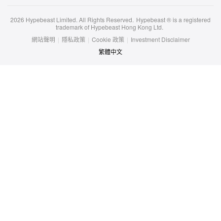
2026
Hypebeast Limited
. All Rights Reserved.
Hypebeast ® is a registered
trademark of Hypebeast Hong Kong Ltd.
網站聲明
|
隱私政策
|
Cookie 政策
|
Investment Disclaimer
繁體中文