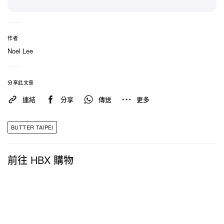
日期：2/14（五）
時間：22:00 – 02:30
地點：Sitdown Taipei（台北市大安區大安路一段 80
作者
Noel Lee
號 B1）
票價：
單人早鳥票 $700/
雙人早鳥票 $1,200/
單人現
場票 $900
分享此文章
連結
分享
傳送
更多
BUTTER TAIPEI
前往 HBX 購物