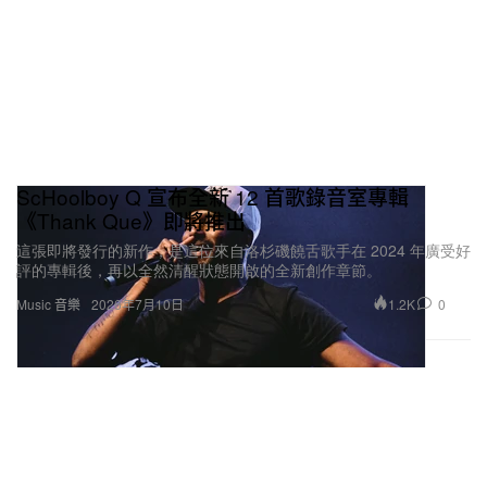
ScHoolboy Q 宣布全新 12 首歌錄音室專輯
《Thank Que》即將推出
這張即將發行的新作，是這位來自洛杉磯饒舌歌手在 2024 年廣受好
評的專輯後，再以全然清醒狀態開啟的全新創作章節。
1.2K
0
Music 音樂
2026年7月10日