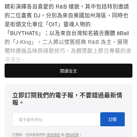
精彩演繹各自喜愛的 R&B 樣貌。其中包括特別邀請
的二位嘉賓 DJ，分別為來自美國加州灣區，同時也
是街頭文化單位「OIT」靈魂人物的
「BUYTHAT5」；以及來自台灣知名饒舌團體 8Ball
的「J-King」，二人將以懷舊經典 R&B 為主，展現
獨特選曲品味與接歌技巧，為觀眾獻上節日專屬的浪
漫演出。
閱讀全文
除特別來賓以外，Butter Taipei 主理人 DOJADOG
也與成員 PS6 及 JYT 一同參演，將以 R&B 為核心
立即訂閱我們的電子報，不要錯過最新情
主軸，揉合嘻哈、爵士、靈魂樂，甚至浩室等多元曲
報。
風元素，共構讓人沉醉且充滿驚喜的音樂之旅，更期
望為觀眾帶來如同奶油般柔順的浪漫體驗。
訂閱
Butter Taipei「Feel like… Love」
訂閱時，您同意我們的
使用條款
和
隱私政策
。