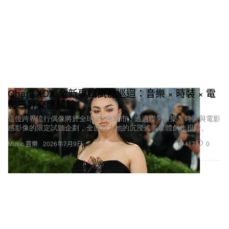
>
Jisoo 個人迷你專輯《AMORTAGE》釋出最新預告
>
Kendrick Lamar 演出 2025 超級盃中場秀正式放送
>
G-Dragon 全新專輯《Übermensch》完整曲目正式
Charli XCX 全新專輯試聽巡迴：音樂 × 時裝 × 電
公開
影三界交匯體驗
這位跨界流行偶像將於全球 25 座城市，透過聯乘音樂、時裝與電影
感影像的限定試聽企劃，全面放大她的沉浸式多媒體創作視野。
417
0
Music 音樂
2026年7月9日