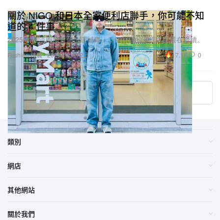
道的 4 件事
2025 年潮流圈的首個「震撼彈」，便利店的潮流之路還在繼續。
17.1K
0
Fashion 時裝
2025年2月12日
More ▾
類別
網店
其他網站
關於我們