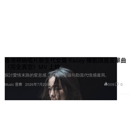
香港華納唱片新生代女聲 Kacey 陳凱琪首支單曲
〈完全真空〉MV 上線
探討愛情末路的窒息感，以獨特聲線勾勒當代情感僵局。
509
0
Music 音樂
2026年7月20日