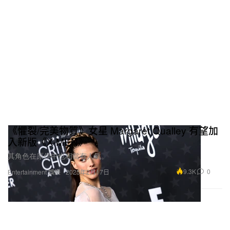
《懼裂/完美物質》女星 Margaret Qualley 有望加
入新版《X-MEN》
其角色在原作中也相當有人氣。
9.3K
0
Entertainment 娛樂
2025年2月17日