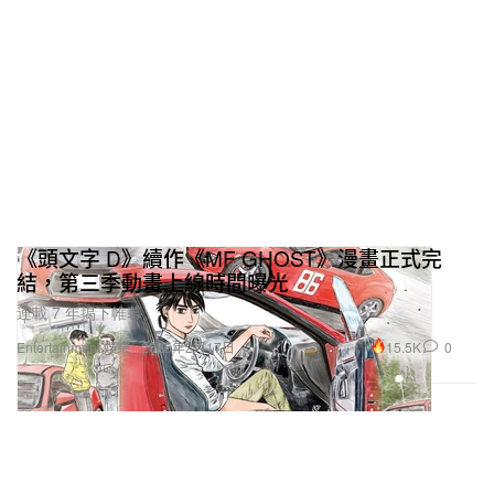
《頭文字 D》續作《MF GHOST》漫畫正式完
結，第三季動畫上線時間曝光
連載 7 年揭下帷幕。
15.5K
0
Entertainment 娛樂
2025年2月17日