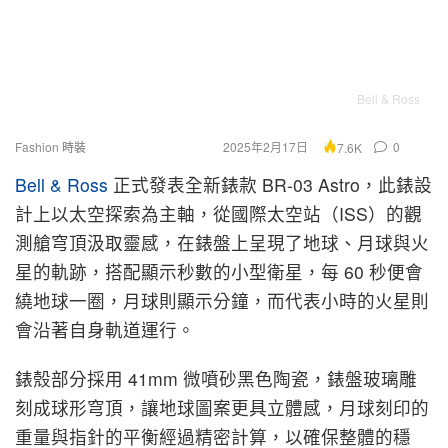
Bell & Ross
Fashion 時裝
2025年2月17日
0
7.6K
Bell & Ross
正式發表全新錶款 BR-03 Astro，此錶設
計上以太空探索為主軸，從國際太空站（ISS）的觀
測艙穹頂汲取靈感，在錶盤上呈現了地球、月球與火
星的軌跡，搭配顯示秒數的小型衛星，每 60 秒便會
繞地球一圈，月球則顯示分鐘，而代表小時的火星則
會沿著自身軌道運行。
錶殼部分採用 41mm 微噴砂黑色陶瓷，錶盤玻璃雕
刻成球形穹頂，讓地球圖案更具立體感，月球刻印的
重量與指針的平衡經過精密計算，以確保整體的穩