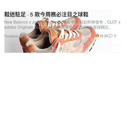
鞋迷駐足 · 5 款今周務必注目之球鞋
New Balance x Joe Freshgoods 聯名 992 鞋款即將發售，CLOT x
adidas Originals Superstar 經典藍呼吸強勢回歸亦值得關注。
39.3K
0
Footwear 球鞋
2025年2月15日