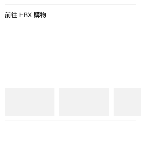
前往 HBX 購物
Merrell 1TRL
adidas Originals
On
Merrell 1TRL X Perks And
Handball Spezial Loafer
Cloudmonster 
Mini Hydro Next Gen Moc
Shoes
立即購入
立即購入
立即購入