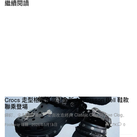
繼續閱讀
Crocs 走型格龐克風！全新 Andersson Bell 鞋款
聯乘登場
鉚釘、尖刺同金屬扣，全面改造經典 Classic Clog 同 Bae Clog。
1.7K
0
Footwear 球鞋
2026年5月18日