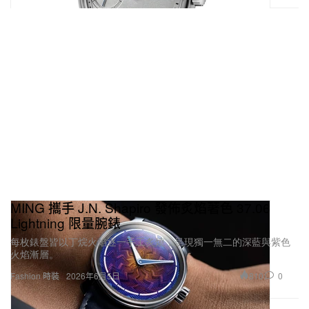
MING 攜手 J.N. Shapiro 發佈炙焰著色 37.06
Lightning 限量腕錶
每枚錶盤皆以丁烷火焰逐一手工炙燒，呈現獨一無二的深藍與紫色
火焰漸層。
810
0
Fashion 時裝
2026年6月5日