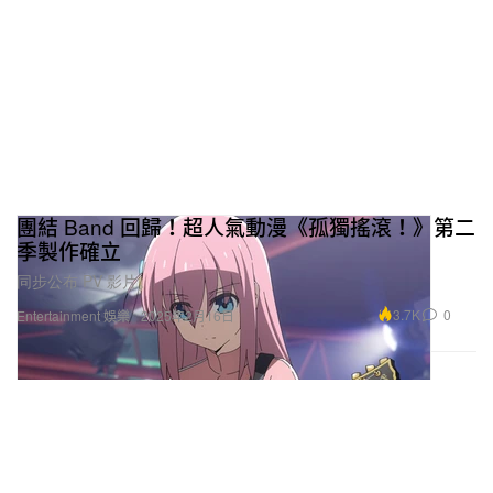
團結 Band 回歸！超人氣動漫《孤獨搖滾！》第二
季製作確立
同步公布 PV 影片。
3.7K
0
Entertainment 娛樂
2025年2月16日