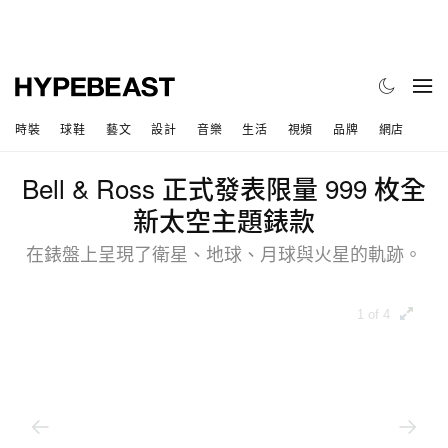
時裝
球鞋
藝文
設計
音樂
生活
視頻
品牌
網店
Bell & Ross 正式發表限量 999 枚全
新太空主題錶款
在錶盤上呈現了衛星、地球、月球與火星的軌跡。
1 of 4