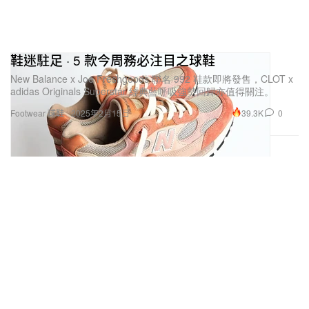
鞋迷駐足 · 5 款今周務必注目之球鞋
New Balance x Joe Freshgoods 聯名 992 鞋款即將發售，CLOT x
adidas Originals Superstar 經典藍呼吸強勢回歸亦值得關注。
39.3K
0
Footwear 球鞋
2025年2月15日