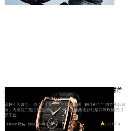
Jacob & Co. 發佈《The Godfather II》：全球首
枚雙主題旋律音樂腕錶
這枚令人屏息、價值 44 萬美元的頂級腕錶，向 1974 年傳奇電影致
敬，內置雙主題音樂盒機制，演奏兩段經典電影配樂並展現極致細
節工藝。
2.7K
0
Fashion 時裝
2026年4月9日