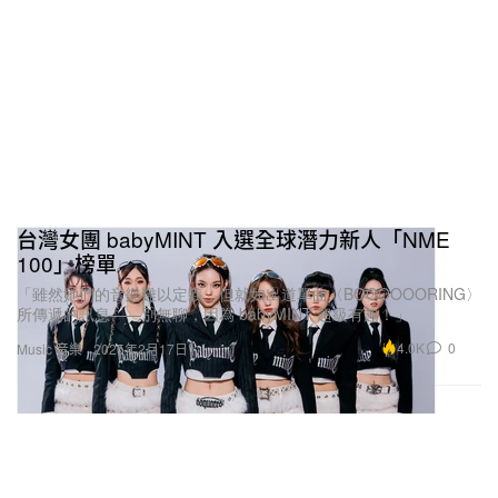
台灣女團 babyMINT 入選全球潛力新人「NME
100」榜單
「雖然她們的音樂難以定義，但就如出道單曲〈BOOOOOORING〉
所傳遞的訊息——別無聊，因為 babyMINT 超級有趣！」
4.0K
0
Music 音樂
2025年2月17日