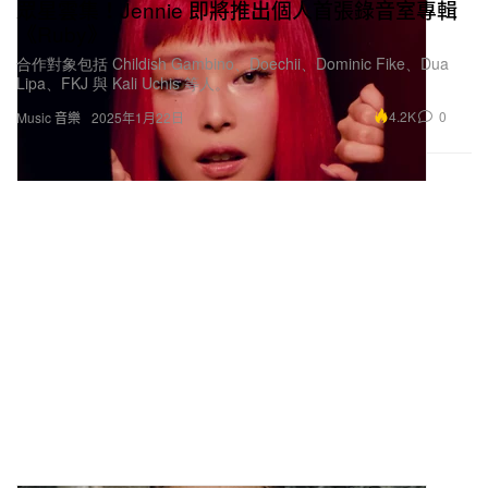
眾星雲集！Jennie 即將推出個人首張錄音室專輯
《Ruby》
合作對象包括 Childish Gambino、Doechii、Dominic Fike、Dua
Lipa、FKJ 與 Kali Uchis 等人。
4.2K
0
Music 音樂
2025年1月22日