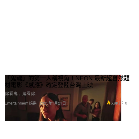
「鬼魂」的第一人稱視角！NEON 最新超自然題
材電影《感應》確定登陸台灣上映
你看鬼，鬼看你。
6.9K
0
Entertainment 娛樂
2025年1月21日