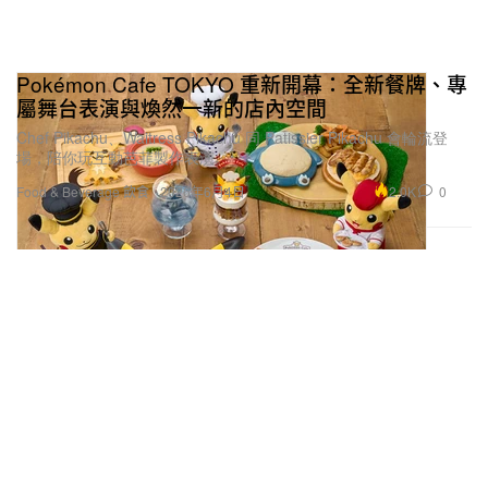
Pokémon Cafe TOKYO 重新開幕：全新餐牌、專
屬舞台表演與煥然一新的店內空間
Chef Pikachu、Waitress Pikachu 同 Patissier Pikachu 會輪流登
場，陪你玩互動芭菲製作表演。
2.0K
0
Food & Beverage 飲食
2026年6月4日