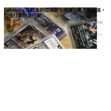
Pokémon 在日本期間限定卡牌店引入人臉辨識，
加強打擊炒賣行動
從限購到擬議中的身分核實，Pokémon 持續加強打擊轉售商的措
施。
453
0
Gaming 遊戲
2026年7月27日