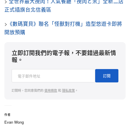
>
全世界最大挽肉！人氣餐廳「挽肉と米」全新二店
正式插旗台北信義區
>
《數碼寶貝》聯名「怪獸對打機」造型悠遊卡即將
開放預購
立即訂閱我們的電子報，不要錯過最新情
報。
訂閱
訂閱時，您同意我們的
使用條款
和
隱私政策
。
作者
Evan Wong