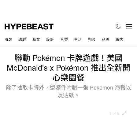
時裝
球鞋
藝文
設計
音樂
生活
視頻
品牌
網店
聯動 Pokémon 卡牌遊戲！美國
McDonald's x Pokémon 推出全新開
心樂園餐
除了抽取卡牌外，還隨件附贈一張 Pokémon 海報以
及貼紙。
1 of 5