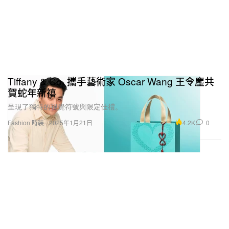
Tiffany & Co. 攜手藝術家 Oscar Wang 王令塵共
賀蛇年新禧
呈現了獨特的視覺符號與限定佳禮。
4.2K
0
Fashion 時裝
2025年1月21日