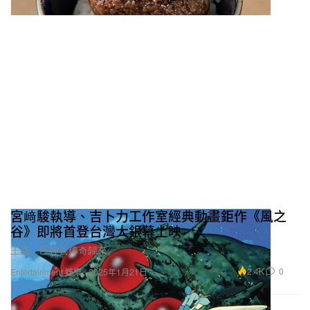
宮﨑駿執導、吉卜力工作室經典動畫鉅作《風之
谷》即將首登台灣大銀幕上映
王蟲、巨神兵傳奇歸來。
2.4K
0
Entertainment 娛樂
2025年1月21日