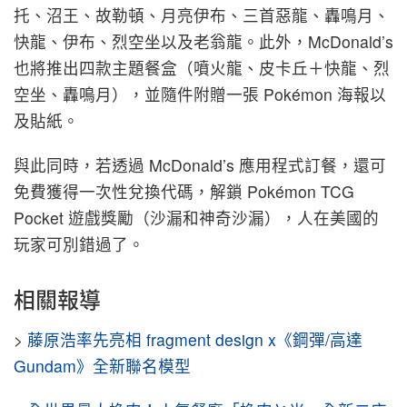
托、沼王、故勒頓、月亮伊布、三首惡龍、轟鳴月、
快龍、伊布、烈空坐以及老翁龍。此外，McDonald’s
也將推出四款主題餐盒（噴火龍、皮卡丘＋快龍、烈
空坐、轟鳴月），並隨件附贈一張 Pokémon 海報以
及貼紙。
與此同時，若透過 McDonald’s 應用程式訂餐，還可
免費獲得一次性兌換代碼，解鎖 Pokémon TCG
Pocket 遊戲獎勵（沙漏和神奇沙漏），人在美國的
玩家可別錯過了。
相關報導
>
藤原浩率先亮相 fragment design x《鋼彈/高達
Gundam》全新聯名模型