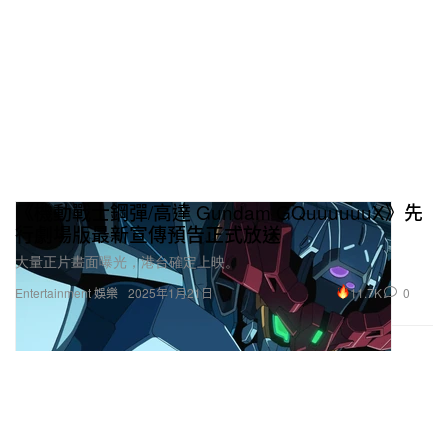
《機動戰士鋼彈/高達 Gundam GQuuuuuuX》先
行劇場版最新宣傳預告正式放送
大量正片畫面曝光，港台確定上映。
11.7K
0
Entertainment 娛樂
2025年1月21日