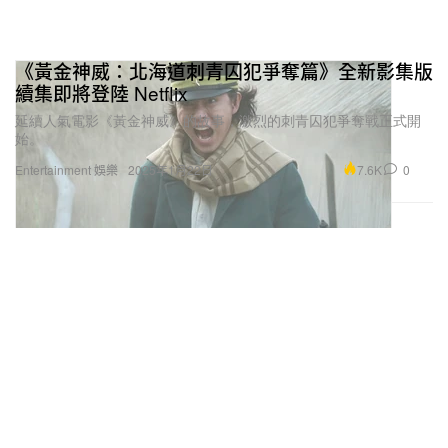
《黃金神威：北海道刺青囚犯爭奪篇》全新影集版
續集即將登陸 Netflix
延續人氣電影《黃金神威》的故事，激烈的刺青囚犯爭奪戰正式開
始。
7.6K
0
Entertainment 娛樂
2025年1月22日