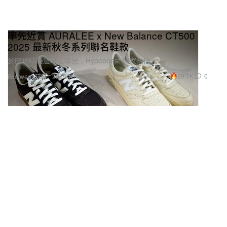
率先近賞 AURALEE x New Balance CT500
2025 最新秋冬系列聯名鞋款
於巴黎時裝週率先曝光，Hypebeast 獨家拍攝。
29.7K
0
Footwear 球鞋
2025年1月22日