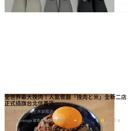
全世界最大挽肉！人氣餐廳「挽肉と米」全新二店
正式插旗台北信義區
全球最大的挽肉と米旗艦店。
6.2K
0
Food & Beverage 飲食
2025年1月21日