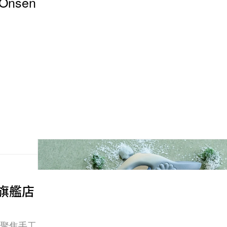
Onsen
。
原旗艦店
懷、聚焦手工