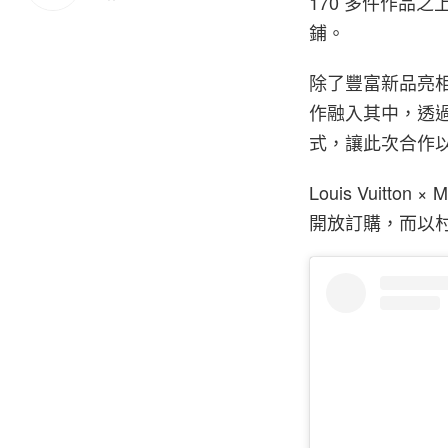
170 多件作品之上
鋪。
除了豐富新品亮
作融入其中，透
式，讓此次合作
Louis Vuitt
開放訂購，而以村