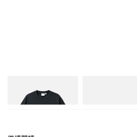
Gramicci
Merrell 1TRL
Flame Tee
Merrell 1TRL X Perks And Mini
Storm GORE-TEX®
立即購入
立即購入