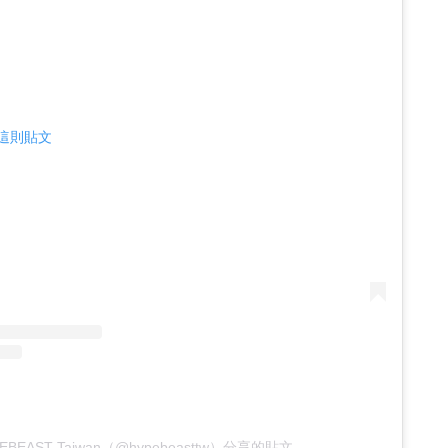
查看這則貼文
EBEAST Taiwan（@hypebeasttw）分享的貼文