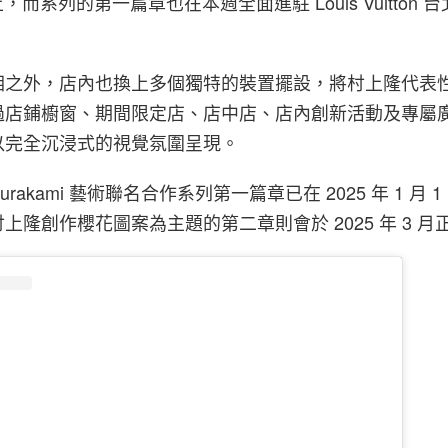
，而系列的第一篇章也在本週全面進駐 Louis Vuitton 台北
相之外，店內也換上多個獨特的裝置擺設，將村上隆代表
過店鋪櫥窗、期間限定店、店中店、店內創新活動及專屬
以完全沉浸式的視覺氛圍呈現。
on × Murakami 藝術聯名合作系列第一篇章已在 2025 年 1 月
上隆創作櫻花圖案為主題的第二章則會於 2025 年 3 月