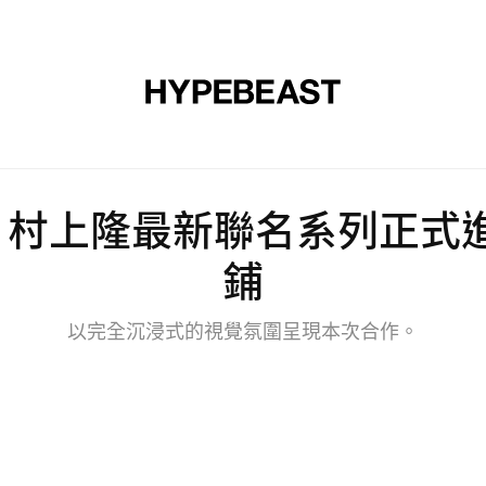
裝
球鞋
藝文
設計
音樂
生活
視頻
品牌
tton x 村上隆最新聯名系列正式
鋪
以完全沉浸式的視覺氛圍呈現本次合作。