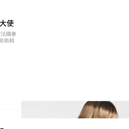
品牌大使
家法國奢
的前衛精