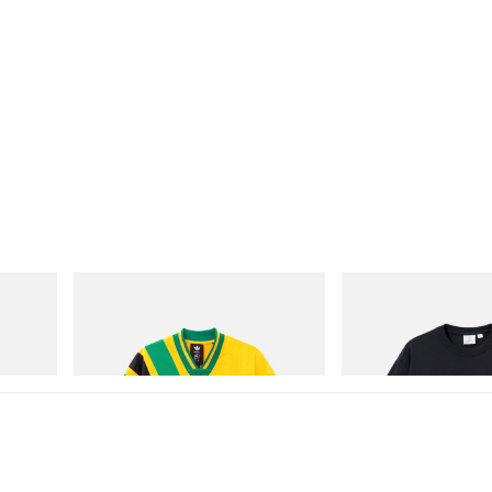
adidas Originals
Gramicci
 Cham
Adidas Originals X Brain Dead Disney
One Point Logo Tee
Football Jersey
立即購入
立即購入