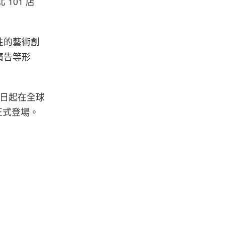
 101 店
性的藝術創
廣告等形
 1 日起在全球
正式登場。