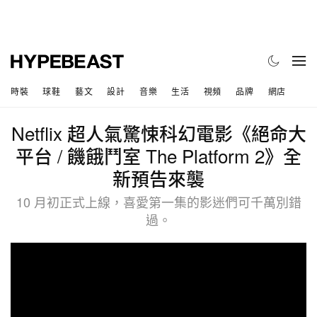
時裝
球鞋
藝文
設計
音樂
生活
視頻
品牌
網店
Netflix 超人氣驚悚科幻電影《絕命大
平台 / 饑餓鬥室 The Platform 2》全
新預告來襲
10 月初正式上線，喜愛第一集的影迷們可千萬別錯
過。