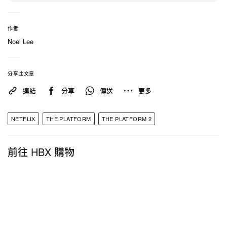
作者
Noel Lee
分享此文章
連結
分享
傳送
更多
NETFLIX
THE PLATFORM
THE PLATFORM 2
相關報導
>
三年等待！Netflix 人氣影集《地獄公使
前往 HBX 購物
Hellbound》全新第 2 季上線日期正式公開
>
《火影忍者》釋出「二十五週年」紀念 PV 宣傳影
片
>
Netflix《ONE PIECE》真人版影集「船醫