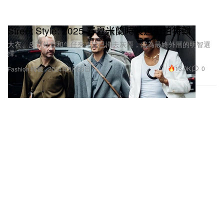
Street Style: 2025 春夏米蘭時裝週街拍特輯
大衣、皮革外套和牛仔夾克皆已撣去灰塵，成為最終外層的明智選
擇。
13.0K
0
Fashion 時裝
2024年9月23日