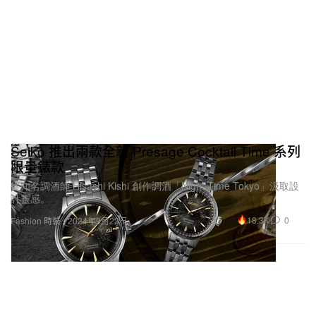
Seiko 推出兩款全新 Presage Cocktail Time 系列
限量錶款
從知名調酒師 Hisashi Kishi 創作調酒「Night Time Tokyo」汲取設
計靈感。
18.3K
0
Fashion 時裝
2024年9月23日