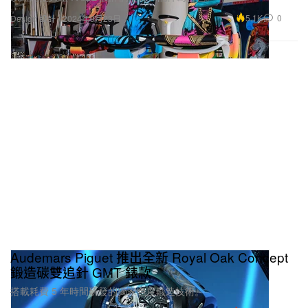
5.1K
0
Design 設計
2024年9月23日
Audemars Piguet 推出全新 Royal Oak Concept
鍛造碳雙追針 GMT 錶款
搭載耗費 5 年時間研發的獨家色度鍛造技術。