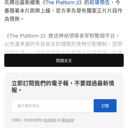
先釋出最新續集《
The Platform 2
》的
前導預告
，今
番隨著本片即將上線，官方率先發布獨家正片片段作
為預熱。
《The Platform 2》敘述神祕領導者宰制整個平台，
以充滿爭議的手段來反抗殘酷的食物分配機制，因而
招致反彈，一個新來的獄友也被捲入這場戰爭。如果
吃錯東西就死罪難逃，為了保命，主角們將願意做到
閱讀全文
什麼程度？
立即訂閱我們的電子報，不要錯過最新情
本集由首集導演 Galder Gaztelu-Urrutia 回歸執導，
報。
主演為 Natalia Tena、Óscar Jaenada、Hovik
Keuchkerian 與 Milena Smit 等人主演，本片將於 10
訂閱
月 4 日於正式上線，讀者們敬請留意。
訂閱時，您同意我們的
使用條款
和
隱私政策
。