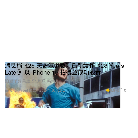
消息稱《28 天毀滅倒數》最新續作《28 Years
Later》以 iPhone 15 拍攝並成功殺青
拍攝預算高達 $7,500 萬美元。
9.8K
0
Entertainment 娛樂
2024年9月23日