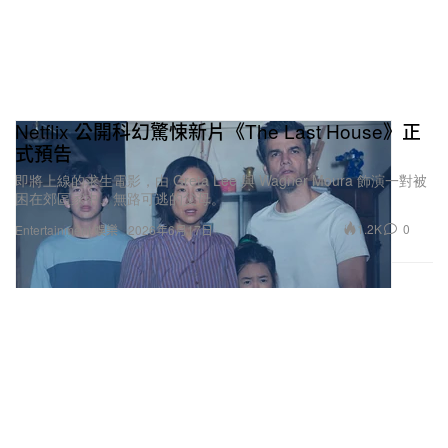
Netflix 公開科幻驚悚新片《The Last House》正
式預告
即將上線的求生電影，由 Greta Lee 與 Wagner Moura 飾演一對被
困在郊區家中、無路可逃的父母。
1.2K
0
Entertainment 娛樂
2026年6月17日