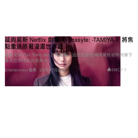
延尚昊新 Netflix 劇集《Parasyte: -TAMIYA-》將焦
點重返原著漫畫世界觀
延尚昊與 Ryu Yong-jae 共同編劇，這部原創前傳將聚焦岩明均筆下
最具思辨性的反派角色。
338
1
Entertainment 娛樂
2026年7月23日