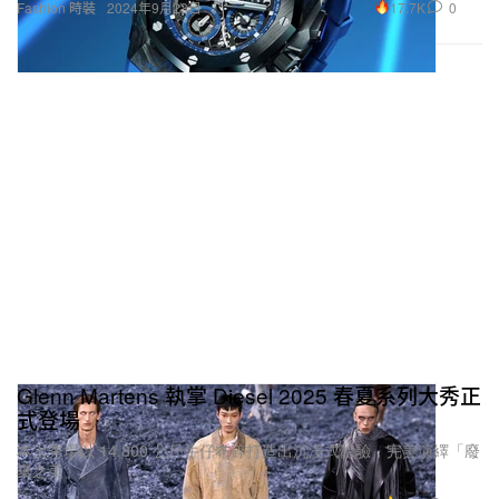
17.7K
0
Fashion 時裝
2024年9月23日
Glenn Martens 執掌 Diesel 2025 春夏系列大秀正
式登場
本次秀場以 14,800 公斤牛仔布碎打造出沉浸式體驗，完美演繹「廢
棄之美」。