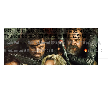
MCU 第五階段最新集結大作《雷霆特攻隊
Thunderbolts*》首波電影預告正式登場
Lewis Pullman 飾演的 Marvel 最強英雄「哨兵」迎來首次亮相。
14.4K
0
Entertainment 娛樂
2024年9月24日