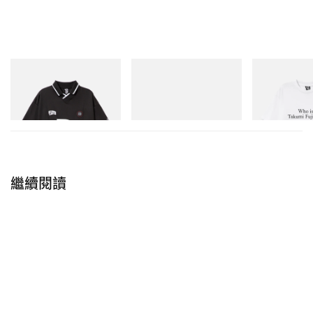
Chopper」樣貌率先曝光
INITIAL
Merrell 1TRL
INITIAL
Billionaire Boys Club X Initial
Merrell 1TRL X Perks And
Billionaire Boys 
D Game Shirt
Mini Hydro Next Gen Moc
D Cotton T-Shirt
立即購入
立即購入
立即購入
繼續閱讀