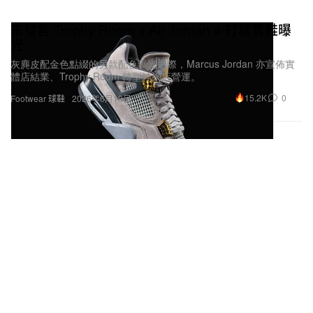
未發售 Trophy Room x Air Jordan 4 打樣實鞋曝
光
灰麂皮配金色點綴的另款配色曝光之際，Marcus Jordan 亦宣佈實
體店結業、Trophy Room 轉型純網店營運。
15.2K
0
Footwear 球鞋
2026年6月10日