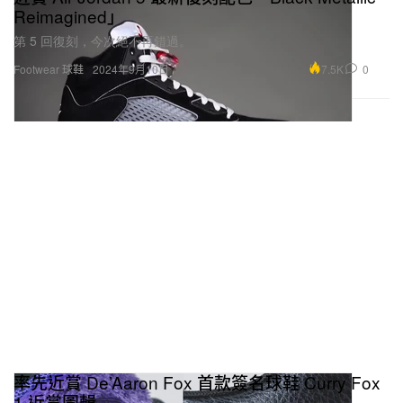
Reimagined」
第 5 回復刻，今次絕不再錯過。
7.5K
0
Footwear 球鞋
2024年9月10日
率先近賞 De’Aaron Fox 首款簽名球鞋 Curry Fox
1 近賞圖輯