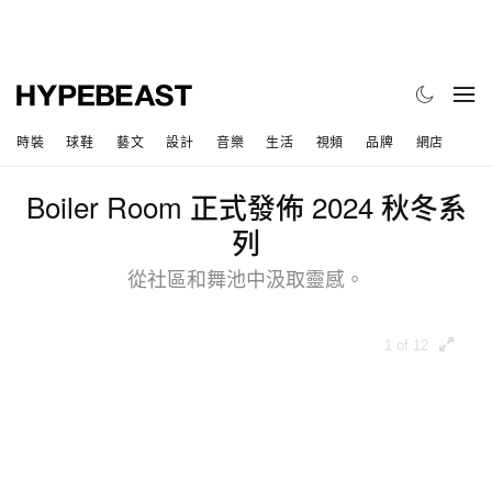
時裝
球鞋
藝文
設計
音樂
生活
視頻
品牌
網店
Boiler Room 正式發佈 2024 秋冬系
列
從社區和舞池中汲取靈感。
1 of 12