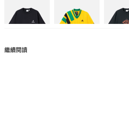
Gramicci
adidas Originals
Gramicci
One Point Logo Tee
Adidas Originals X Brain
Flame Tee
Dead Disney Football Jersey
立即購入
立即購入
立即購入
繼續閱讀