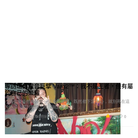
專訪瑞典電音巨擘 Varg2™：我不是王者，但有屬
於自己的榮耀
「做音樂必然會經歷一場多年硬仗。既然都下定決心，就別死在這
片沙場。撐到戰勝，帝國就歸屬於你。」
2.4K
0
Music 音樂
2024年9月9日