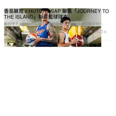
香島躰育 x HUTCH ASAP 聯乘「JOURNEY TO
THE ISLAND」聯乘籃球球衣
為台灣 P. LEAGUE+ 球隊桃園璞園領航猿推出專屬賽事球衣。
1.7K
0
Sports 體育
2024年9月9日