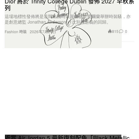
Dior 將於 Trinity College Dublin 發佈 2027 早秋系
列
這場地標性發佈將是這間法國時裝屋首度於愛爾蘭舉辦時裝騷，亦
是創意總監 Jonathan Anderson 一次別具意義的回歸。
815
0
Fashion 時裝
2026年7月24日
近賞 Air Jordan 5 最新復刻配色「Black Metallic