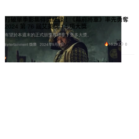
打破單季影集得獎紀錄！《幕府將軍》率先勇奪
2024 第 76 屆艾美獎 14 項大獎
有望於本週末的正式頒獎典禮拿下更多大獎。
16.2K
0
Entertainment 娛樂
2024年9月9日