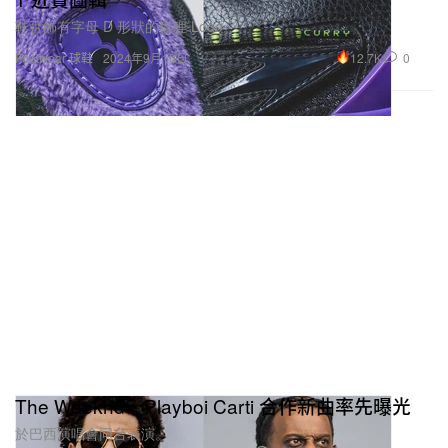
鞋舌飾有字母 D 形狀的狐狸 Logo。
12.7K
0
Footwear 球鞋
2024年9月10日
The Weeknd、Playboi Carti 合作新曲率先曝光
於巴西演唱會同台表演。