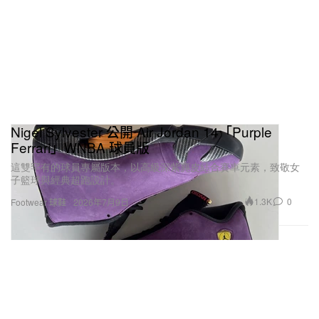
Nigel Sylvester 公開 Air Jordan 14「Purple
Ferrari」WNBA 球員版
這雙罕有的球員專屬版本，以高級深紫麂皮結合賽車元素，致敬女
子籃球與經典超跑設計。
1.3K
0
Footwear 球鞋
2026年7月9日