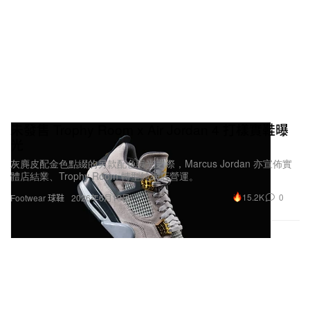
未發售 Trophy Room x Air Jordan 4 打樣實鞋曝
光
灰麂皮配金色點綴的另款配色曝光之際，Marcus Jordan 亦宣佈實
體店結業、Trophy Room 轉型純網店營運。
15.2K
0
Footwear 球鞋
2026年6月10日