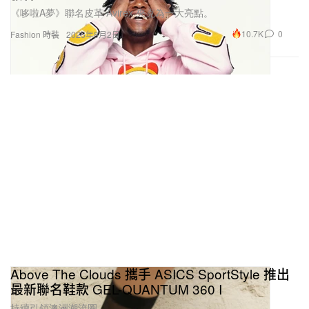
《哆啦A夢》聯名皮革 Avirex 夾克為一大亮點。
10.7K
0
Fashion 時裝
2025年8月2日
Above The Clouds 攜手 ASICS SportStyle 推出
最新聯名鞋款 GEL-QUANTUM 360 I
持續引領澳洲潮流圈。