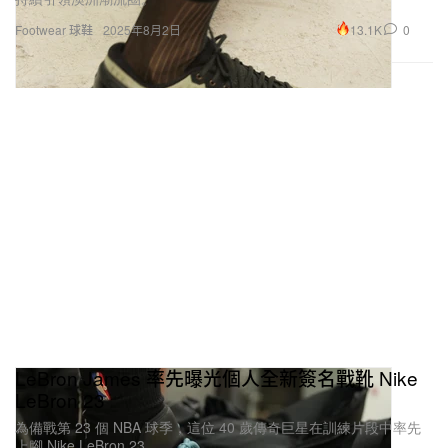
13.1K
0
Footwear 球鞋
2025年8月2日
LeBron James 率先曝光個人全新簽名戰靴 Nike
LeBron 23
為備戰第 23 個 NBA 球季，這位 40 歲傳奇巨星在訓練片段中率先
上腳 Nike LeBron 23。