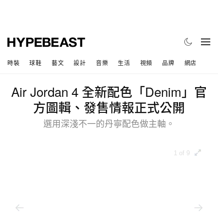
時裝
球鞋
藝文
設計
音樂
生活
視頻
品牌
網店
Air Jordan 4 全新配色「Denim」官
方圖輯、發售情報正式公開
選用深淺不一的丹寧配色做主軸。
1 of 9