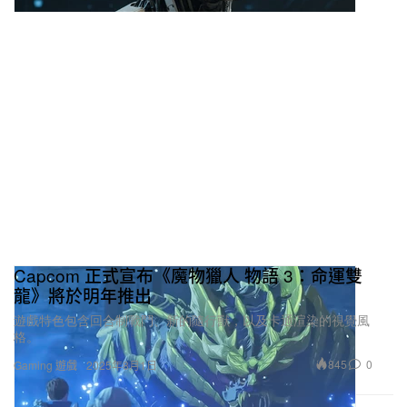
Capcom 正式宣布《魔物獵人 物語 3：命運雙
龍》將於明年推出
遊戲特色包含回合制戰鬥、新的隨行獸，以及卡通渲染的視覺風
格。
845
0
Gaming 遊戲
2025年8月1日