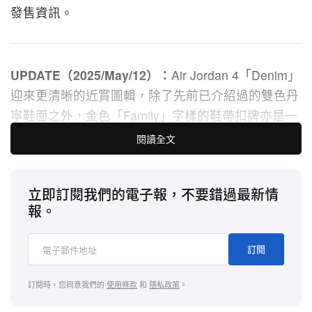
發售資訊。
UPDATE（2025/May/12）：
Air Jordan 4「Denim」
迎來更清晰的近賞圖輯，除了先前已介紹過的雙色丹
寧鞋面之外，金色「Family」字樣的鞋帶扣牌亦是一
大亮點。此鞋款預計將在 8 月 9 日登陸 Nike SNKRS
閱讀全文
和指定零售商上架，售價 $215 美元。
立即訂閱我們的電子報，不要錯過最新情
報。
原文（2024/Sep/8）：
先前才捎來
Air Jordan
4
「
Black Cat
」的報導，今回網上再捎來該鞋全新配
訂閱
色「Denim」。
訂閱時，您同意我們的
使用條款
和
隱私政策
。
早先曾捎來
Air Jordan 1 High OG「Bleached
Denim」
的官方圖輯，
Jordan Brand
也曾於 2018 年