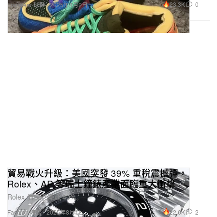
23.3K
0
Footwear 球鞋
2025年8月2日
貿易戰火升級：美國突發 39% 重稅震撼彈，
Rolex、AP 等瑞士鐘錶產業面臨重大衝擊
Rolex 價格恐飆近 40%。
22.6K
2
Fashion 時裝
2025年8月1日