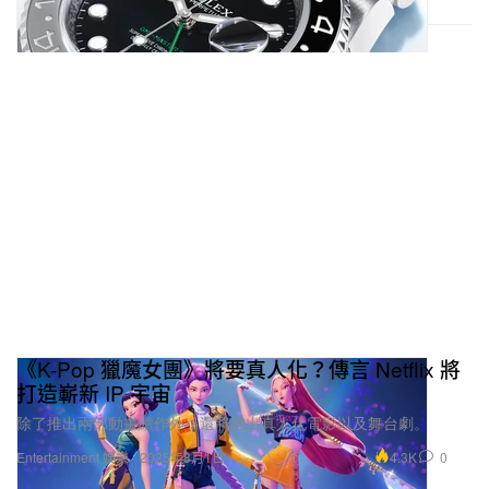
《K-Pop 獵魔女團》將要真人化？傳言 Netflix 將
打造嶄新 IP 宇宙
除了推出兩部動畫續作外，還將推出真人化電影以及舞台劇。
4.3K
0
Entertainment 娛樂
2025年8月1日