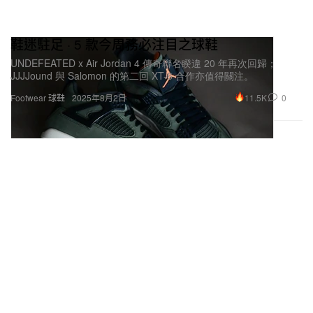
鞋迷駐足 · 5 款今周務必注目之球鞋
UNDEFEATED x Air Jordan 4 傳奇聯名睽違 20 年再次回歸；
JJJJound 與 Salomon 的第二回 XT-6 合作亦值得關注。
11.5K
0
Footwear 球鞋
2025年8月2日