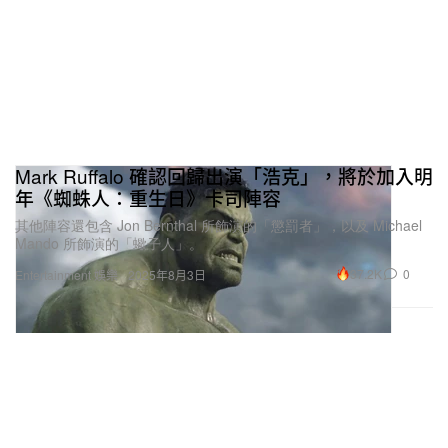
Mark Ruffalo 確認回歸出演「浩克」，將於加入明
年《蜘蛛人：重生日》卡司陣容
其他陣容還包含 Jon Bernthal 所飾演的「懲罰者」，以及 Michael
Mando 所飾演的「蠍子人」。
37.2K
0
Entertainment 娛樂
2025年8月3日