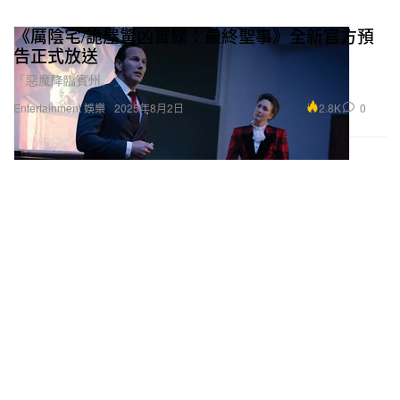
《厲陰宅/詭屋驚凶實錄：最終聖事》全新官方預
告正式放送
「惡魔降臨賓州。」
2.8K
0
Entertainment 娛樂
2025年8月2日