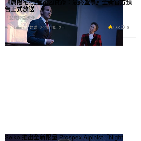
《厲陰宅/詭屋驚凶實錄：最終聖事》全新官方預
告正式放送
「惡魔降臨賓州。」
2.8K
0
Entertainment 娛樂
2025年8月2日
Seiko 推出全新限量 Prospex Alpinist「Night