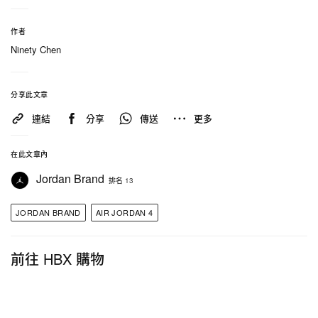
攜手
Levi’s
打造
聯名系列
，今回品牌再帶來丹寧版本
作者
的 Air Jordan 4「Denim」，該鞋選用兩種丹寧色調
Ninety Chen
呈現，營造鮮明的視覺對比效果，鞋身飾有金色縫線
點綴，鞋舌帶有 Jumpman Logo，配上帶有氣墊的灰
分享此文章
白色中底、橡膠大底，讓整雙鞋更加完整。
連結
分享
傳送
更多
消息稱 Air Jordan 4 全新配色「Denim」將於 2025
年秋季登陸 Nike SNKRS 和指定零售商，售價為
在此文章內
$215 美元，有興趣的讀者不妨多加留意。
Jordan Brand
排名 13
JORDAN BRAND
AIR JORDAN 4
相關報導：
>
Nike SB x Nike Air Max 95 全新配色「Cactus
前往 HBX 購物
Flower」率先曝光
>
Air Jordan 11 人氣配色「Legend Blue」官方圖