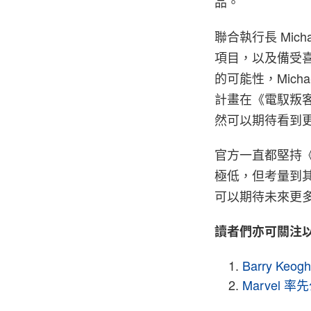
品。
聯合執行長 Mic
項目，以及備受
的可能性，Mich
計畫在《電馭叛
然可以期待看到
官方一直都堅持
極低，但考量到
可以期待未來更
讀者們亦可關注
Barry Ke
Marvel