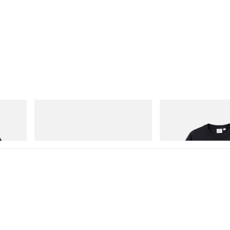
adidas Originals
Gramicci
Handball Spezial Loafer Shoes
One Point Logo Tee
立即購入
立即購入