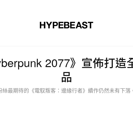
裝
球鞋
藝文
設計
音樂
生活
視頻
品牌
berpunk 2077》宣佈
品
粉絲最期待的《電馭叛客：邊緣行者》續作仍然未有下落