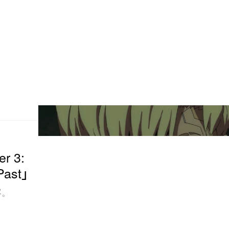
r 3:
Past」
容。