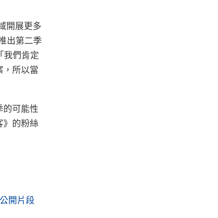
領域開展更多
推出第二季
：「我們肯定
案，所以當
季的可能性
客》的粉絲
未公開片段