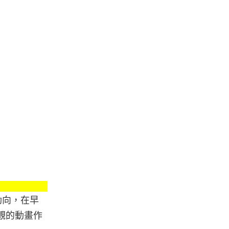
Cd Projekt Red
動向，在早
界觀的動畫作