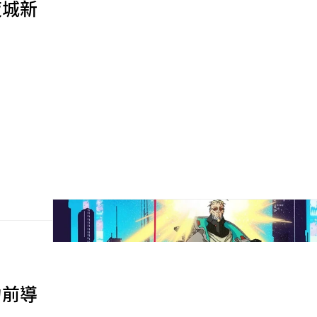
》夜城新
暴力前導