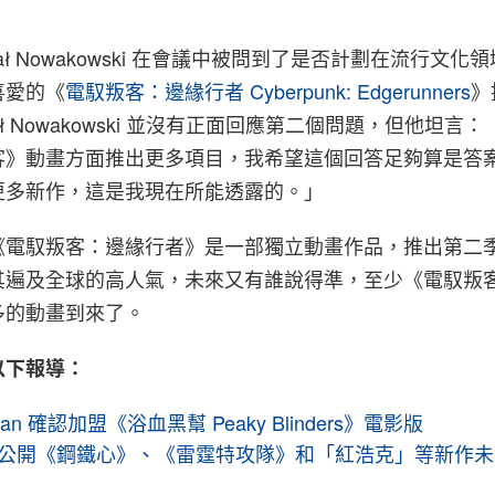
hał Nowakowski 在會議中被問到了是否計劃在流行文化
喜愛的《
電馭叛客：邊緣行者 Cyberpunk: Edgerunners
》
ał Nowakowski 並沒有正面回應第二個問題，但他坦言
客》動畫方面推出更多項目，我希望這個回答足夠算是答
更多新作，這是我現在所能透露的。」
《電馭叛客：邊緣行者》是一部獨立動畫作品，推出第二
其遍及全球的高人氣，未來又有誰說得準，至少《電馭叛
多的動畫到來了。
以下報導：
oghan 確認加盟《浴血黑幫 Peaky Blinders》電影版
 率先公開《鋼鐵心》、《雷霆特攻隊》和「紅浩克」等新作