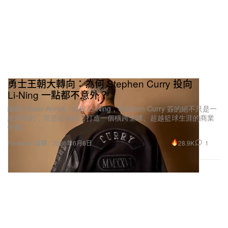
勇士王朝大轉向：為何 Stephen Curry 投向
Li‑Ning 一點都不意外？
離開 Under Armour 改投 Li‑Ning，Stephen Curry 簽的絕不只是一
紙球鞋約，而是在為自己打造一個橫跨全球、超越籃球生涯的商業
帝國。
28.9K
1
Footwear 球鞋
2026年6月6日