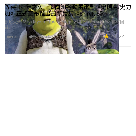
加》正式宣布推出最新續集《Shrek 5》
原班人馬 Mike Myers、Eddie Murphy 與 Cameron Diaz 都將回
歸。
4.6K
0
Entertainment 娛樂
2024年7月10日
KITH x Birkenstock 最新聯名鞋款正式發佈