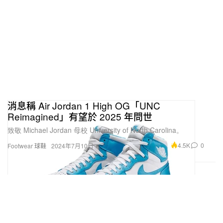
消息稱 Air Jordan 1 High OG「UNC
Reimagined」有望於 2025 年問世
致敬 Michael Jordan 母校 University of North Carolina。
4.5K
0
Footwear 球鞋
2024年7月10日