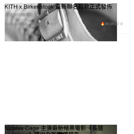
具備獨特編織造型。
26.6K
0
Footwear 球鞋
2024年7月10日
Nicolas Cage 主演最新暗黑電影《長腿
Longlegs》釋出全新宣傳預告
本週一同前進戲院體驗「近 10 年來最恐怖的電影」！