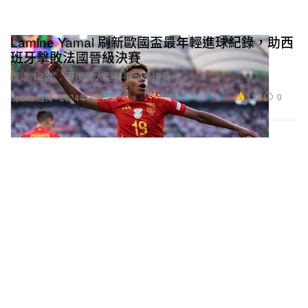
Lamine Yamal 刷新歐國盃最年輕進球紀錄，助西
班牙擊敗法國晉級決賽
睽違 12 年，再度於大型賽事闖進決賽。
3.2K
0
Sports 體育
2024年7月10日