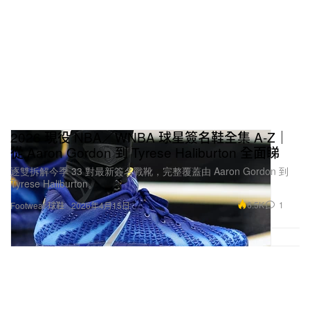
2026 現役 NBA／WNBA 球星簽名鞋全集 A-Z｜
從 Aaron Gordon 到 Tyrese Haliburton 全面睇
逐雙拆解今季 33 對最新簽名戰靴，完整覆蓋由 Aaron Gordon 到
Tyrese Haliburton。
6.5K
1
Footwear 球鞋
2026年4月15日