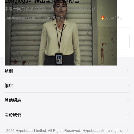
27.6K
0
Entertainment 娛樂
2024年7月10日
More ▾
類別
網店
其他網站
關於我們
2026
Hypebeast Limited
. All Rights Reserved.
Hypebeast ® is a registered
trademark of Hypebeast Hong Kong Ltd.
網站聲明
|
隱私政策
|
Cookie 政策
|
Investment Disclaimer