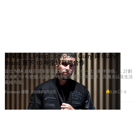
未來屬於 Li-Ning：Stephen Curry 與 Curry
Brand 簽下 10 年全球戰略合作
這位 NBA 超級巨星形容這次聯手是「一生一次的夥伴關係」，計劃
在未來 10 年把個人簽名系列全面拓展至全球籃球、高爾夫以及生活
風格市場。
5.2K
0
Footwear 球鞋
2026年6月2日