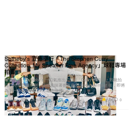
Sotheby's 宣佈舉行「The Stephen Curry
Collection, My Sneaker Free Agency」球鞋專場
拍賣
球迷熱議：Sotheby’s 一口氣推出 75 組「Curry 試鞋期」戰靴拍
品，外界普遍推測，這或意味著他在告別 Under Armour 後，即將
為下一份球鞋合約作出最終抉擇。
2.9K
0
Footwear 球鞋
2026年4月8日