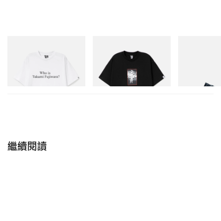
率先預覽 Air Jordan 3 人氣配色「Black
Cement」
INITIAL
INITIAL
Puma
Billionaire Boys Club X Initial
BILLIONAIRE BOYS CLUB X
Speedcat Once
D Cotton T-Shirt 3
INITIAL D COTTON T-SHIRT
#1
立即購入
立即購入
立即購入
繼續閱讀