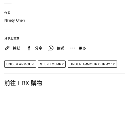
作者
Ninety Chen
分享此文章
連結
分享
傳送
更多
UNDER ARMOUR
STEPH CURRY
UNDER ARMOUR CURRY 12
NBA Kicks（@nbakicks）分享的貼文
前往 HBX 購物
訂閱
Hypebeast
電子報
，定期獲得最新潮流情報和
優惠，亦可關注以下報導：
率先近賞 Nike Kobe 9 Elite Protro 全新配色
「Halo」