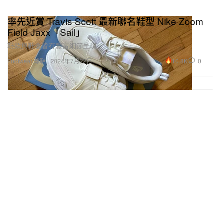
率先近賞 Travis Scott 最新聯名鞋型 Nike Zoom
Field Jaxx「Sail」
鞋款與鞋盒皆有豐富細節呈現。
10.8K
0
Footwear 球鞋
2024年7月22日