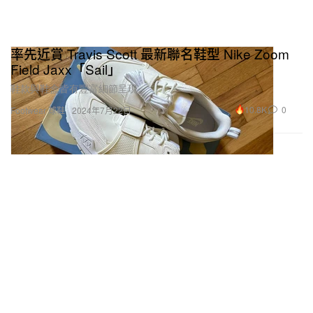
率先近賞 Travis Scott 最新聯名鞋型 Nike Zoom
Field Jaxx「Sail」
鞋款與鞋盒皆有豐富細節呈現。
10.8K
0
Footwear 球鞋
2024年7月22日