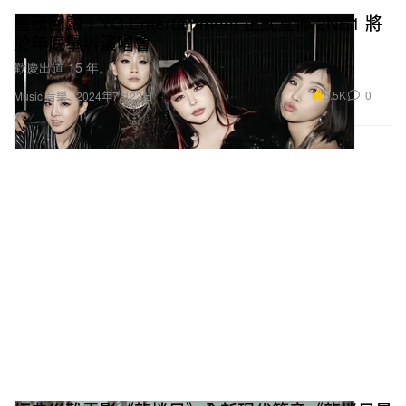
重磅回歸！YG Entertainment 正式宣佈 2NE1 將
於年底舉辦演唱會
歡慶出道 15 年。
5.5K
0
Music 音樂
2024年7月22日