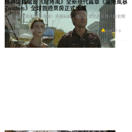
經典災難電影《龍捲風》全新現代篇章《龍捲風暴
Twisters》全球首週票房正式出爐
打破《明天過後/明日過後》原有紀錄，成功登頂北美災難片影史開
片冠軍。
5.0K
0
Entertainment 娛樂
2024年7月22日