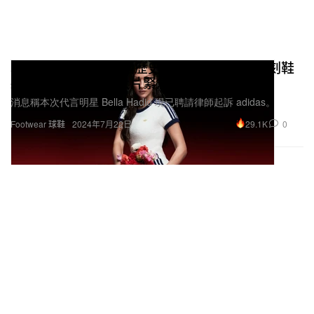
adidas 誤踩以巴兩國歷史爭議事件，經典復刻鞋
款 SL72 最新形象大片緊急下架
消息稱本次代言明星 Bella Hadid 現已聘請律師起訴 adidas。
29.1K
0
Footwear 球鞋
2024年7月22日