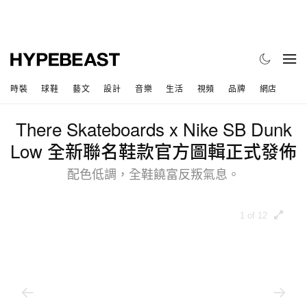
時裝
球鞋
藝文
設計
音樂
生活
視頻
品牌
網店
There Skateboards x Nike SB Dunk
Low 全新聯名鞋款官方圖輯正式發佈
配色低調，全鞋饒富反叛氣息。
1 of 12