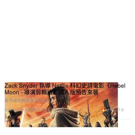
Zack Snyder 執導 Netflix 科幻史詩電影《Rebel
Moon - 導演剪輯版》成人版預告來襲
能否成功挽救慘淡的影評？
18.4K
0
Entertainment 娛樂
2024年7月23日