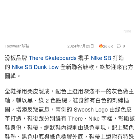
Nike
Footwear 球鞋
2024年7月23日
0
26.6K
滑板品牌
There Skateboards
攜手
Nike SB
打造
的
Nike SB Dunk Low
全新聯名鞋款，終於迎來官方
圖輯。
全鞋採用麂皮製成，配色上選用深淺不一的灰色做主
軸，輔以黑、綠 2 色點綴，鞋身飾有白色的刺繡插
圖，增添反叛氣息，兩側的 Swoosh Logo 由綠色皮
革打造，鞋後跟分別繡有 There、Nike 字樣，彰顯該
鞋身份，鞋帶、網狀鞋內襯則由綠色呈現，配上藍色
鞋墊、黑色中底與綠色橡膠外底，鞋帶上還附有特殊