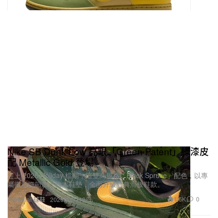
Nike SB Dunk Low 亮眼「Green Patent」綠漆皮
配 Metallic Gold 登場
趕上 2026 Holiday 檔期，這雙高規格「Black Spruce」配色，以專
屬徽章細節加上軟木鞋墊，全面升級經典滑板鞋款。
1.6K
0
Footwear 球鞋
2026年5月19日