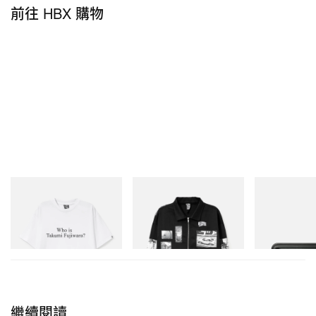
前往 HBX 購物
INITIAL
INITIAL
Mastermind Wor
Billionaire Boys Club X Initial
Billionaire Boys Club X Initial
Mastermind Wor
D Cotton T-Shirt 3
D Cotton Jacket
Steel T-192 Bla
Toolbox
立即購入
立即購入
立即購入
繼續閱讀