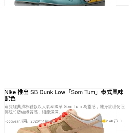
Nike 推出 SB Dunk Low「Som Tum」泰式風味
配色
這雙經典滑板鞋款以人氣泰國菜 Som Tum 為靈感，鞋身紋理仿照
傳統竹籃編織質感，細節滿滿。
2.4K
0
Footwear 球鞋
2026年4月14日