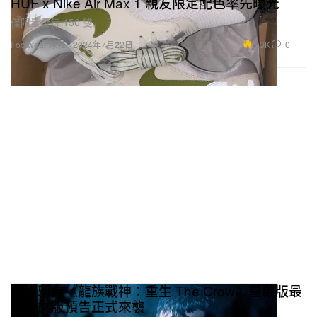
HUF x Nike Air Max 1 親友限定配色率先曝光
僅限量發行 150 雙。
3.3K
0
Footwear 球鞋
2024年7月22日
動作邪典《龍族戰神：重生 The Crow》重啟版最
新中文版預告正式來襲