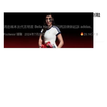
adidas 誤踩以巴兩國歷史爭議事件，經典復刻鞋
款 SL72 最新形象大片緊急下架
消息稱本次代言明星 Bella Hadid 現已聘請律師起訴 adidas。
29.1K
0
Footwear 球鞋
2024年7月22日