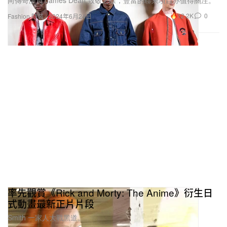
12.2K
0
Fashion 時裝
2024年6月24日
率先觀賞《Rick and Morty: The Anime》衍生日
式動畫最新正片片段
Smith 一家人大戰黑道。