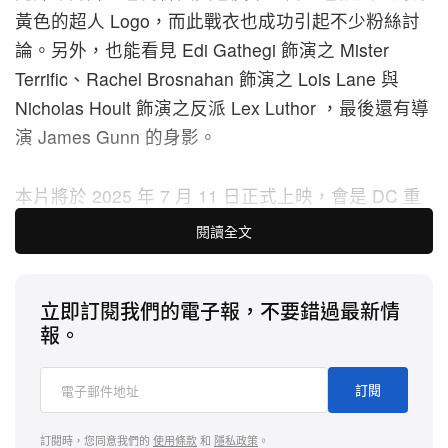
黃色的超人 Logo，而此戰衣也成功引起不少粉絲討
論。另外，也能看見 Edi Gathegi 飾演之 Mister
Terrific、Rachel Brosnahan 飾演之 Lois Lane 與
Nicholas Hoult 飾演之反派 Lex Luthor ，最後還有導
演 James Gunn 的身影。
本片將於 2025 年 7 月 11 日正式上映，會是 DC 重
啟後的第一部大片，象徵正式進入 DCU 首個章節
閱讀全文
「Chapter 1: Gods and Monsters」，先前已有再三
宣布本片將不會是新任超人的起源故事，將會即刻引
立即訂閱我們的電子報，不要錯過最新情
入許多英雄與反派，讀者們不妨敬請期待。
報。
The suits are out! 🦸‍♂️ Superman and what appears
訂閱
to be Mister Terrific from DC Comics are in full
uniform and together filming a scene in downtown
訂閱時，您同意我們的
使用條款
和
隱私政策
。