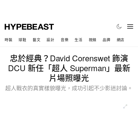
時裝
球鞋
藝文
設計
音樂
生活
視頻
品牌
網店
忠於經典？David Corenswet 飾演
DCU 新任「超人 Superman」最新
片場照曝光
超人戰衣的真實樣貌曝光，成功引起不少影迷討論。