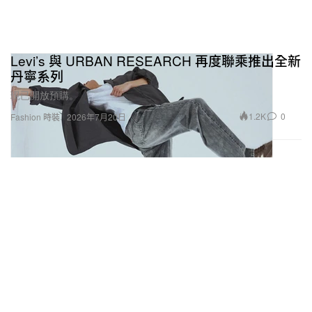
Levi’s 與 URBAN RESEARCH 再度聯乘推出全新
PUBG: BATTLEGROUNDS（@pubg_battlegrounds_global）分享的貼文
丹寧系列
現已開放預購。
讀者們亦可關注以下報導：
1.2K
0
Fashion 時裝
2026年7月20日
魔物獵人系列最新作《Monster Hunter Wilds》
實機遊玩預告放送
畫面、音效全面升級！《沉默之丘 2》重製版確
認將於十月發售