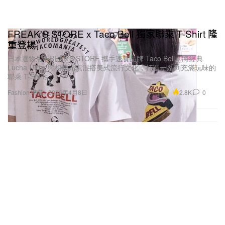
FREAK'S STORE x Taco Bell 獨家聯乘 T-Shirt 隆
重登場
日本選物店 FREAK’S STORE 攜手速食品牌 Taco Bell，將經典
Lucha Libre 與相撲元素混搭美式流行文化，打造一系列充滿玩味的
聯乘 T-Shirt。
2.8K
0
Fashion 時裝
2026年4月8日