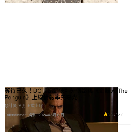
等待已久！DC《蝙蝠俠》外傳影集《企鵝人 The
Penguin》上線情報率先曝光
預計於 9 月正式上線。
8.3K
0
Entertainment 娛樂
2024年6月12日