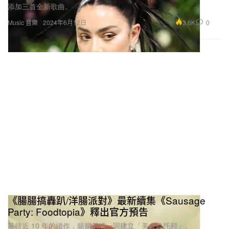
添加三首全新歌曲。
3.6K
0
Music 音樂
2024年6月12日
《腸腸搞轟趴/洋腸派對》最新續集《Sausage
Party: Foodtopia》釋出官方預告
等待近 10 年的續作，腸腸們將一同建立「美食烏托邦」。