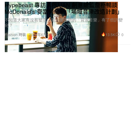
Hypebeast 專訪 APUJAN 創意總監詹朴暢談
McDonald's 麥當勞全新「場域音樂改造計劃」
不知道大家有沒有發現，最近麥當勞的「背景音樂」有了些許變
化？
13.5K
0
Fashion 時裝
2024年6月12日