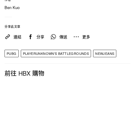
戶外舞台與巴士。
Ben Kuo
《絕地求生 PUBG》x NewJeans 全新聯乘內容將於
分享此文章
6 月 12 日登陸 PC 平台，6 月 20 日登陸遊戲主機平
連結
分享
傳送
更多
台，有興趣的讀者不妨多加留意。
PUBG
PLAYERUNKNOWN'S BATTLEGROUNDS
NEWJEANS
前往 HBX 購物