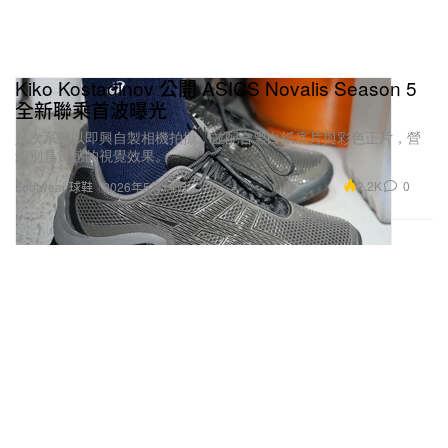
Kiko Kostadinov 公開 ASICS Novalis Season 5
全新聯乘首波曝光
是次系列以即興自製相機拍攝，並配合黑白紙底片與彩色正片，營
造別具質感的視覺效果。
2.2K
0
Footwear 球鞋
2026年5月14日
在 Instagram 查看這則貼文