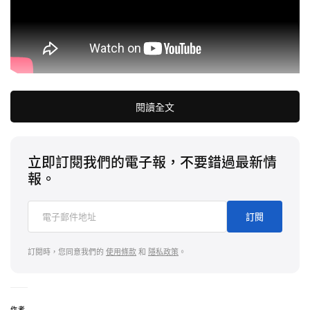
閱讀全文
原文：
熱門大逃殺遊戲
《
絕地求生 PUBG
》
正式宣佈
攜手韓國人氣女團
NewJeans
推出全新聯乘內容。
立即訂閱我們的電子報，不要錯過最新情
報。
此消息由
《
PUBG》官方 Instagram 帳號透過預告影
片與視覺海報公開。在此影片中，一個印有
訂閱
NewJeans 標誌的粉藍色空頭補給箱從天而降，接著
展示帶有兔子耳朵的《絕地求生 PUBG》經典頭盔，
訂閱時，您同意我們的
使用條款
和
隱私政策
。
最後顯示佈滿「GUESS WHO!」標語的畫面，提
起
玩家和粉絲的好奇心。至於視覺海報，五位成員帶
著頭飾在草地上開心奔跑，周圍出現飛機、空頭箱、
作者