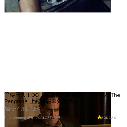
等待已久！DC《蝙蝠俠》外傳影集《企鵝人 The
Penguin》上線情報率先曝光
預計於 9 月正式上線。
8.3K
0
Entertainment 娛樂
2024年6月12日