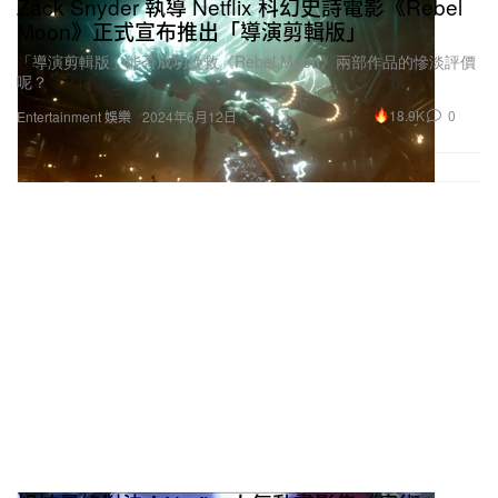
Zack Snyder 執導 Netflix 科幻史詩電影《Rebel
Moon》正式宣布推出「導演剪輯版」
「導演剪輯版」能否成功挽救《Rebel Moon》兩部作品的慘淡評價
呢？
18.9K
0
Entertainment 娛樂
2024年6月12日