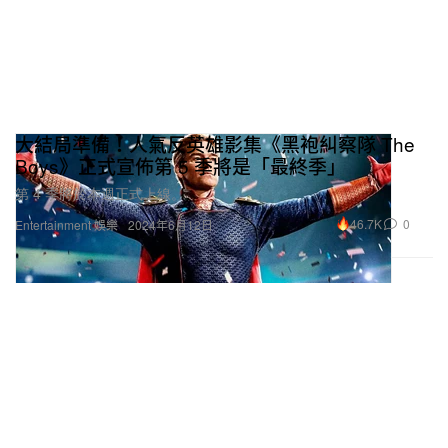
大結局準備！人氣反英雄影集《黑袍糾察隊 The
Boys》正式宣佈第 5 季將是「最終季」
第 4 季將於本週正式上線。
46.7K
0
Entertainment 娛樂
2024年6月12日