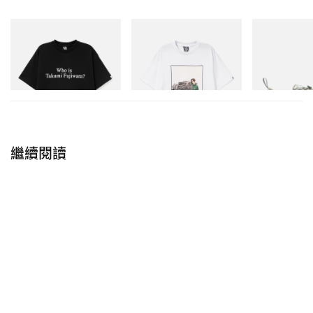
INITIAL
INITIAL
Merrell 1TRL
在 Instagram 查看這則貼文
Billionaire Boys Club X Initial
Billionaire Boys Club X Initial
Merrell 1TRL X
D Cotton T-Shirt 3
D Cotton T-Shirt 2
Mini Cham Sto
TEX®
立即購入
立即購入
立即購入
繼續閱讀
PUBG: BATTLEGROUNDS（@pubg_battlegrounds_global）分享的貼文