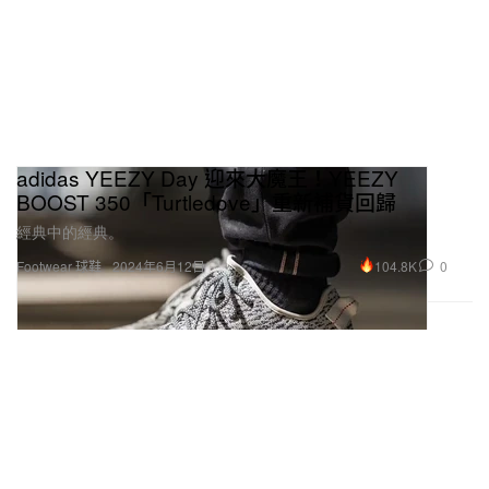
adidas YEEZY Day 迎來大魔王！YEEZY
BOOST 350「Turtledove」重新補貨回歸
經典中的經典。
104.8K
0
Footwear 球鞋
2024年6月12日