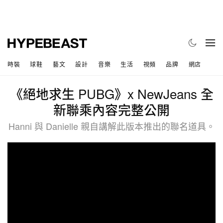
時裝
球鞋
藝文
設計
音樂
生活
視頻
品牌
網店
《絕地求生 PUBG》x NewJeans 全
新聯乘內容完整公開
Hanni 與 Danielle 親自講解此版本推出的聯名道具。
?si=MXUFmgDRXrJaxDsI