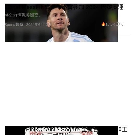
Lionel Messi 正式宣佈不會參加 2024 巴黎奧運
將全力備戰美洲盃。
10.5K
0
Sports 體育
2024年6月13日
Leo王、PiNkChAiN、Sogare 全新合作專輯《王