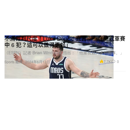
不滿裁判尺度！Luka Dončić 直言：「在總冠軍賽
中 6 犯？這可以做得更好」
《ESPN》記者 Brian Windhorst 指出：「他重視裁判多於團隊。」
7.7K
0
Sports 體育
2024年6月13日