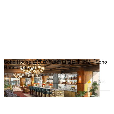
Soho House 正式宣佈建造首間日本據點「Soho
House Tokyo」
將簡約日式美學融入品牌所聞名的溫暖親密風格。
3.4K
0
Design 設計
2024年6月14日