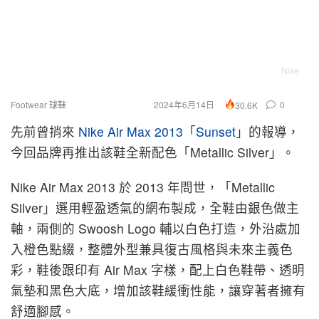
Nike
Footwear 球鞋
2024年6月14日
0
30.6K
先前曾捎來
Nike Air Max 2013
「
Sunset
」的報導，
今回品牌再推出該鞋全新配色「Metallic Silver」。
Nike Air Max 2013 於 2013 年問世，「Metallic
Silver」選用輕盈透氣的網布製成，全鞋由銀色做主
軸，兩側的 Swoosh Logo 輔以白色打造，外沿處加
入橙色點綴，整體外型兼具復古風格與未來主義色
彩，鞋後跟印有 Air Max 字樣，配上白色鞋帶、透明
氣墊和黑色大底，增加該鞋緩衝性能，讓穿著者擁有
舒適腳感。