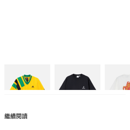
adidas Originals
Gramicci
Gramicci
Adidas Originals X Brain
One Point Logo Tee
Joker Tee
Dead Disney Football Jersey
立即購入
立即購入
立即購入
繼續閱讀