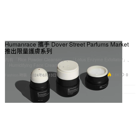
Humanrace 攜手 Dover Street Parfums Market
推出限量護膚系列
內有「Rice Powder Cleanser」、「Lotus Enzyme Exfoliator」、
「Humidifying Face Cream」。
2.6K
0
Fashion 時裝
2024年6月13日