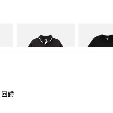
INITIAL
INITIAL
Billionaire Boys Club X Initial D Game
BILLIONAIRE BOYS CLUB
Shirt
COTTON T-SHIRT #1
立即購入
立即購入
6 回歸