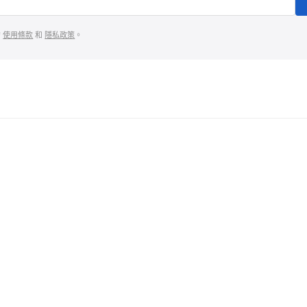
的
使用條款
和
隱私政策
。