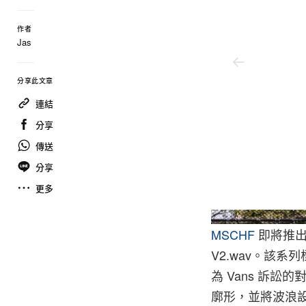
作者
Jas
分享此文章
連結
分享
傳送
分享
更多
MSCHF
即將推出
V2.wav。該系
為 Vans 訴訟
廓形，並將波浪設