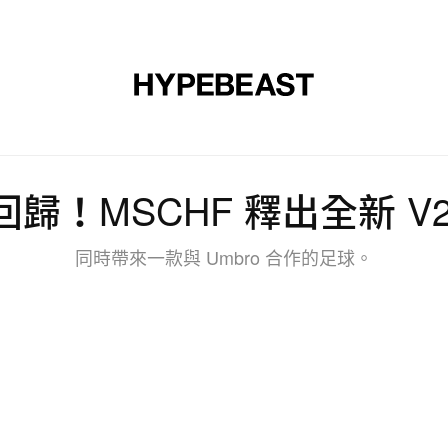
裝
球鞋
藝文
設計
音樂
生活
視頻
品牌
歸！MSCHF 釋出全新 V2.
同時帶來一款與 Umbro 合作的足球。