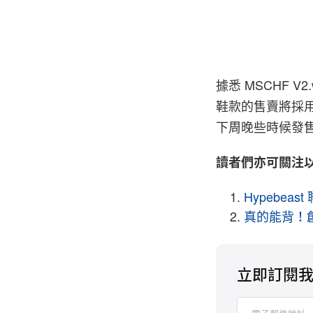
Mschf
據悉 MSCHF V
鞋款的售賣將採用
下周晚些時候發售
讀者們亦可關注
Hypebea
真的能背！創意
立即訂閱