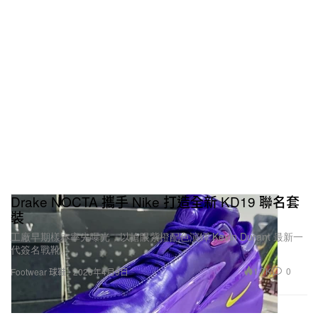
Drake NOCTA 攜手 Nike 打造全新 KD19 聯名套
裝
工廠早期樣本率先曝光，以搶眼紫橙配色演繹 Kevin Durant 最新一
代簽名戰靴。
1.7K
0
Footwear 球鞋
2026年4月9日