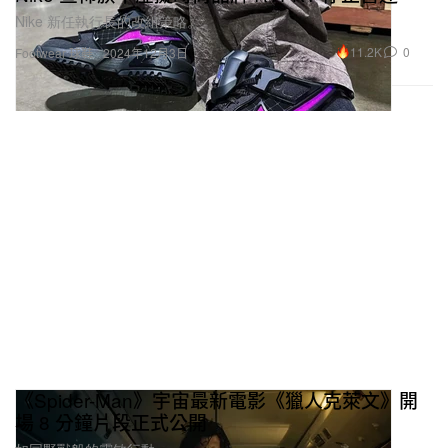
Nike 新任執行長的改組策略。
11.2K
0
Footwear 球鞋
2024年12月3日
《Spider-Man》宇宙最新電影《獵人克萊文》開
場 8 分鐘片段正式公開