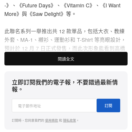
-》、《Future Days》、《Vitamin C》、《I Want
More》與《Saw Delight》等。
此聯名系列一舉推出共 12 款單品，包括大衣、教練
外套、MA-1、襯衫、運動衫和 T-Shirt 等亮眼設計，
預計於 12 月 7 日正式發售，而此次形象能看到高橋
盾的本人出鏡，並協同 HYSTERIC GLAMOUR 創辦
閱讀全文
人北村信彥與平面藝術家
Will Sweeney 共同演繹。
立即訂閱我們的電子報，不要錯過最新情
報。
訂閱
訂閱時，您同意我們的
使用條款
和
隱私政策
。