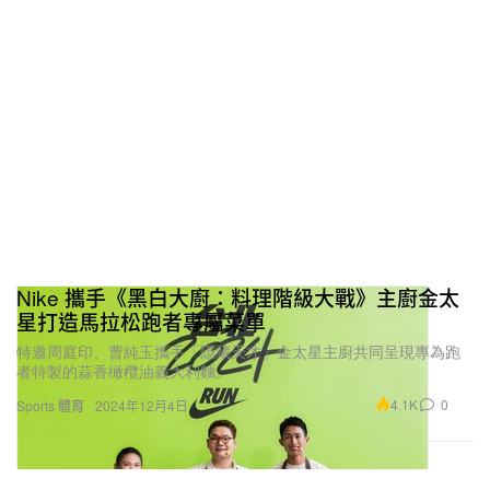
Nike 攜手《黑白大廚：料理階級大戰》主廚金太
星打造馬拉松跑者專屬菜單
特邀周庭印、曹純玉攜手「隱藏天才」金太星主廚共同呈現專為跑
者特製的蒜香橄欖油義大利麵。
4.1K
0
Sports 體育
2024年12月4日