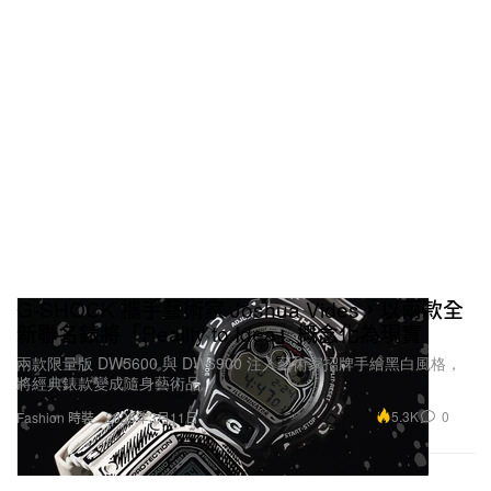
G-SHOCK 攜手藝術家 Joshua Vides，以兩款全
新聯名錶將「Reality to Idea」概念化為現實
兩款限量版 DW5600 與 DW6900 注入藝術家招牌手繪黑白風格，
將經典錶款變成隨身藝術品。
5.3K
0
Fashion 時裝
2026年3月11日