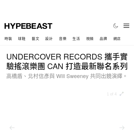
時裝
球鞋
藝文
設計
音樂
生活
視頻
品牌
網店
UNDERCOVER RECORDS 攜手實
驗搖滾樂團 CAN 打造最新聯名系列
高橋盾、北村信彥與 Will Sweeney 共同出鏡演繹。
1 of 4