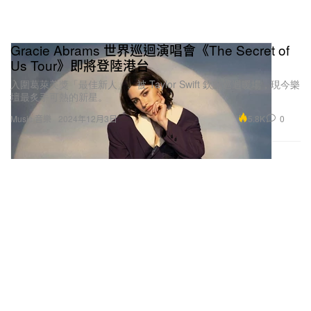
Gracie Abrams 世界巡迴演唱會《The Secret of
Us Tour》即將登陸港台
入圍葛萊美獎「最佳新人」、被 Taylor Swift 欽點巡迴暖場，現今樂
壇最炙手可熱的新星。
5.8K
0
Music 音樂
2024年12月3日