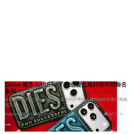
Diesel 攜手 CASETiFY 打造復古風科技巧物聯名
系列
全新聯乘系列把 Diesel 標誌性義大利丹寧融入機能細節與實用風格
設計。
597
0
Fashion 時裝
2026年2月10日