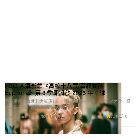
HBO 人氣影集《高校十八禁/毒癮女孩
Euphoria》第 3 季即將於 2026 年上線
同步更新《白蓮花大飯店》、《最後生還者》與《冰與火之歌：權
力遊戲》最新前傳影集的上線情報。
7.7K
0
Entertainment 娛樂
2024年12月4日