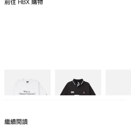
前往 HBX 購物
相關報導
>
慶祝品牌成立 20 週年！Patta x Converse Chuck
70 最新聯名鞋款正式登場
>
Supreme x Dickies 2024 秋季聯名系列發佈
>
Louis Vuitton 正式宣佈「村上隆」聯名系列即將迎
來復刻回歸
INITIAL
INITIAL
Puma
Billionaire Boys Club X Initial
Billionaire Boys Club X Initial
H-Street Once-
D Cotton T-Shirt 3
D Game Shirt
立即購入
立即購入
立即購入
繼續閱讀