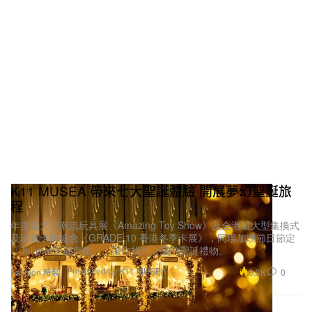
K11 MUSEA 帶來七大聖誕體驗 開展夢幻聖誕旅
程
年度最大型潮流玩具展《Amazing Toy Show》及全港最大型集換式
及珍藏卡牌盛會《GRADE 10 香港冬季卡展》，同場加映節日節定
「Jellycat聖誕市集」，讓你找到心儀的聖誕禮物。
Presented by K11 MUSEA
6.3K
0
Fashion 時裝