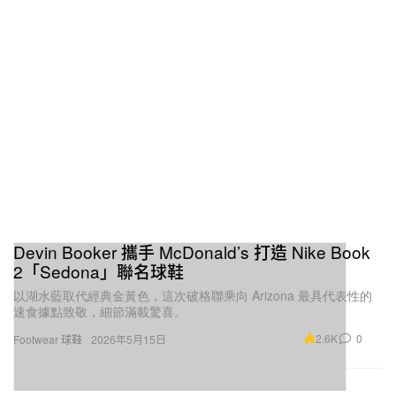
Devin Booker 攜手 McDonald’s 打造 Nike Book
2「Sedona」聯名球鞋
以湖水藍取代經典金黃色，這次破格聯乘向 Arizona 最具代表性的
速食據點致敬，細節滿載驚喜。
2.6K
0
Footwear 球鞋
2026年5月15日