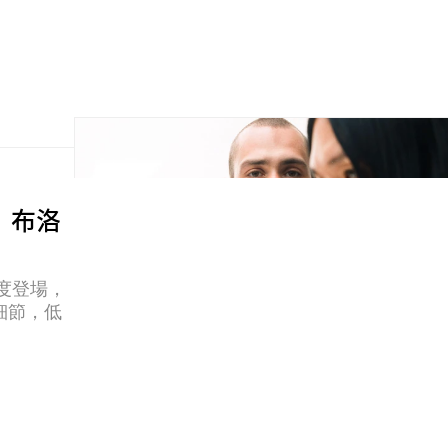
rn」布洛
型再度登場，
花細節，低