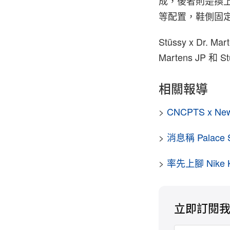
成，後者則是換上
等配置，鞋側固定拉環
Stüssy x Dr. 
Martens JP
相關報導
>
CNCPTS x N
>
消息稱 Palace 
>
率先上腳 Nike K
立即訂閱