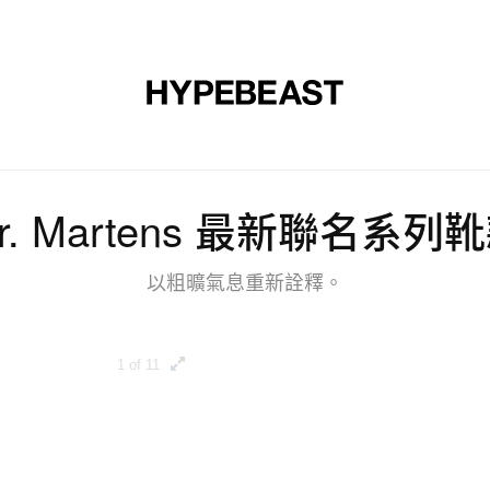
裝
球鞋
藝文
設計
音樂
生活
視頻
品牌
x Dr. Martens 最新聯名
以粗曠氣息重新詮釋。
1 of 11