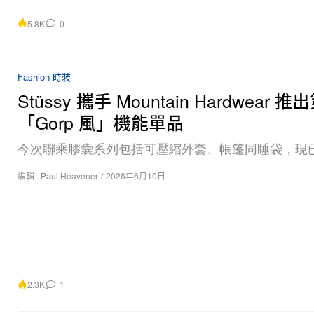
5.8K
0
Fashion 時裝
Stüssy 攜手 Mountain Hardwear 推
「Gorp 風」機能單品
今次聯乘膠囊系列包括可壓縮外套、帳篷同睡袋，現
編輯 :
Paul Heavener
/
2026年6月10日
2.3K
1