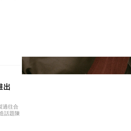
 推出
製過往合
打造話題陳