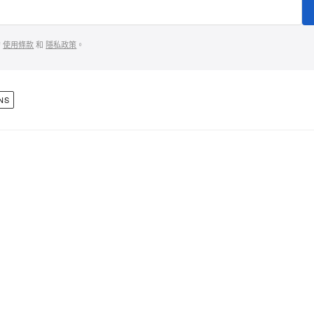
的
使用條款
和
隱私政策
。
NS