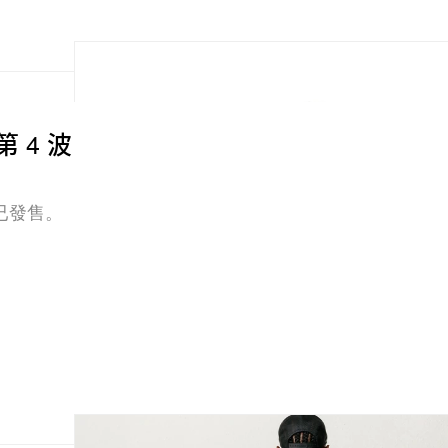
出第 4 波
已發售。