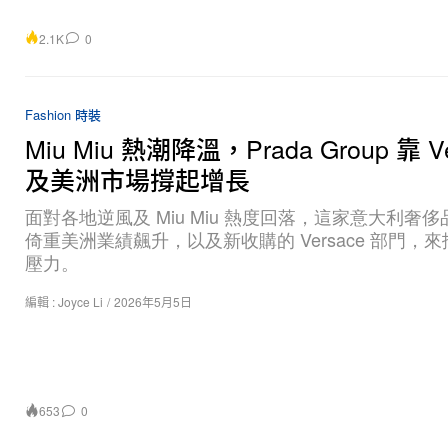
2.1K
0
Fashion 時裝
Miu Miu 熱潮降溫，Prada Group 靠 Ve
及美洲市場撐起增長
面對各地逆風及 Miu Miu 熱度回落，這家意大利奢
倚重美洲業績飆升，以及新收購的 Versace 部門，
壓力。
編輯 :
Joyce Li
/
2026年5月5日
653
0