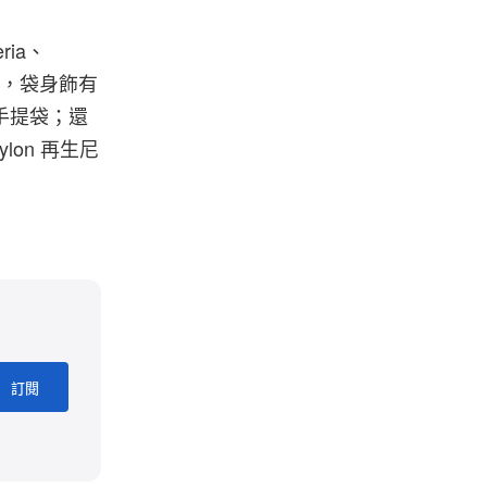
ia、
皮製作，袋身飾有
手提袋；還
lon 再生尼
訂閱