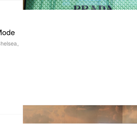
Mode
elsea。