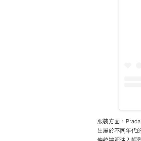
服裝方面，Pra
出屬於不同年代
傳統禮服注入輕