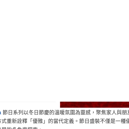
a
節日系列以冬日節慶的溫暖氛圍為靈感，聚焦家人與朋
方式重新詮釋「優雅」的當代定義。節日盛裝不僅是一種