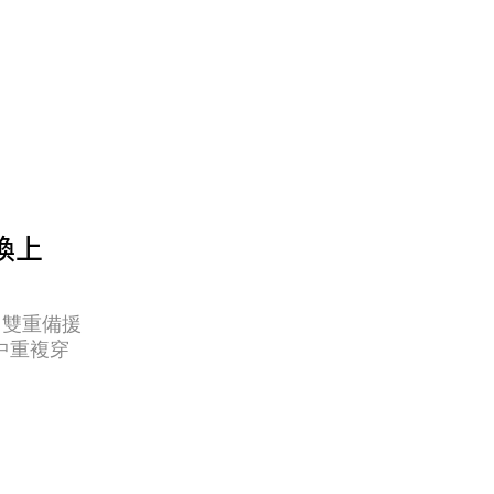
人換上
、雙重備援
中重複穿
。