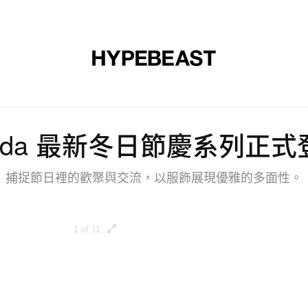
裝
球鞋
藝文
設計
音樂
生活
視頻
品牌
rada 最新冬日節慶系列正式
捕捉節日裡的歡聚與交流，以服飾展現優雅的多面性。
1 of 11