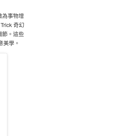
徵為事物增
ick 奇幻
細節。這些
創意美學。