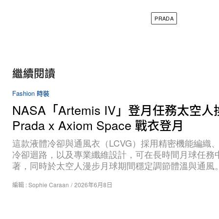
PRADA
繼續閱讀
Fashion 時裝
NASA「Artemis IV」登月任務太空
Prada x Axiom Space 戰衣登月
這款液體冷卻與通風衣（LCVG）採用精密機能編織
冷卻迴路，以及專業纖維設計，可在長時間月球任務
著，同時於太空人漫步月球期間穩定調節體溫與通風
編輯 :
Sophie Caraan
/
2026年6月8日