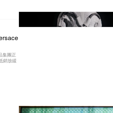
rsace
侈品集團正
來抵銷放緩