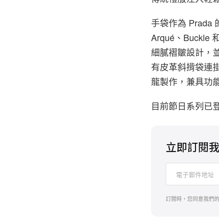
手袋作為 Prad
Arqué、Buck
細膩褶皺設計，並
有皮革斜揹袋連掛飾
龍製作，兼具功
目前節日系列已
立即訂閱
訂閱時，您同意我們