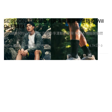
SESSIONS：專訪香港男演員兼運動狂熱者 Will
Or 柯煒林
與柯煒林同行山野之間，深度分享運動熱愛與 HOKA 機能裝備體
驗。
Presented by HOKA
9.7K
0
Sports 體育