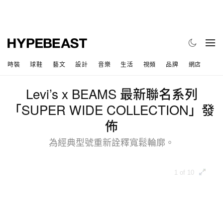
時裝
球鞋
藝文
設計
音樂
生活
視頻
品牌
網店
Levi’s x BEAMS 最新聯名系列
「SUPER WIDE COLLECTION」發
佈
為經典型號重新詮釋寬鬆輪廓。
1 of 10