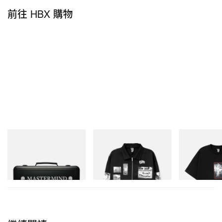
前往 HBX 購物
Mastermind World
INITIAL
INITIAL
X TOYO STEEL T-360
Billionaire Boys Club X Initial
BILLIONAIRE 
D Cotton Jacket
INITIAL D COT
立即購入
#1
立即購入
立即購入