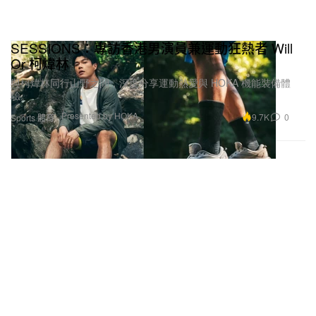
SESSIONS：專訪香港男演員兼運動狂熱者 Will
Or 柯煒林
與柯煒林同行山野之間，深度分享運動熱愛與 HOKA 機能裝備體
驗。
Presented by HOKA
9.7K
0
Sports 體育