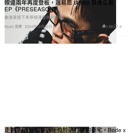
睽違兩年再度登板，蕭易恩 IAN99 發佈全新
EP《PRESEASON》
象徵著接下來厚積薄發的前哨戰。
1.5K
0
Music 音樂
2024年12月25日
走進 Kendall Jenner 位於洛杉磯的豪宅，Bode x