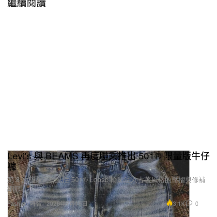
繼續閱讀
Levi's 與 BEAMS 再度聯乘推出 501® 限量版牛仔
褲
第 8 次聯乘為標誌性 501® Loose 輪廓注入古著風格的壓摺與修補
細節。
3.1K
0
Fashion 時裝
2026年7月16日