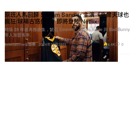
原班人馬回歸！Adam Sandler 主演《高爾夫球也
瘋狂/球場古惑仔 2》即將登陸 Netflix
時隔 28 年後再推續集，號召 Eminem、Travis Kelce 與 Bad Bunny
等人加盟客串。
4.4K
0
Entertainment 娛樂
2024年12月26日