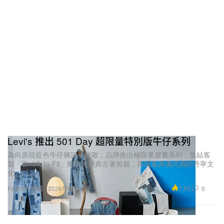
Levi's 推出 501 Day 超限量特別版牛仔系列
為向原祖藍色牛仔褲誕生致敬，品牌推出極限量膠囊系列，集結客
製「Shrink-to-Fit」圖案與經典古著剪裁，再現最具儀式感的丹寧文
化。
7.5K
0
Fashion 時裝
2026年5月19日