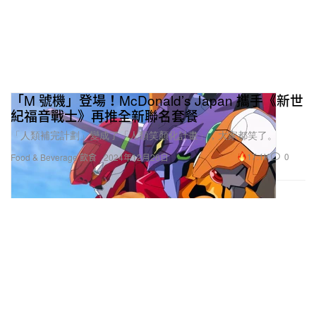
「M 號機」登場！McDonald’s Japan 攜手《新世
紀福音戰士》再推全新聯名套餐
「人類補完計劃」變成了「人類笑顏化計畫」，大家都笑了。
17.1K
0
Food & Beverage 飲食
2024年12月26日