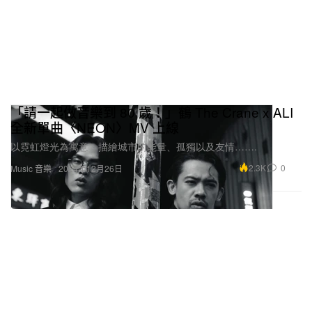
「請一起做音樂到 80 歲！」鶴 The Crane x ALI
全新單曲〈NEON〉MV 上線
以霓虹燈光為寓意，描繪城市的能量、孤獨以及友情…….
2.3K
0
Music 音樂
2024年12月26日