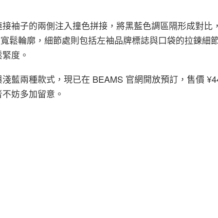
連接袖子的兩側注入撞色拼接，將黑藍色調區隔形成對比
性的寬鬆輪廓，細節處則包括左袖品牌標誌與口袋的拉鍊細
鬆緊度。
藍兩種款式，現已在 BEAMS 官網開放預訂，售價 ¥44,
者不妨多加留意。