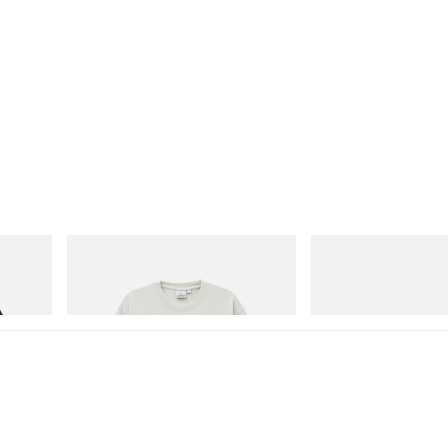
Gramicci
adidas Originals
Bone Tee Pigment Dyed
Handball Spezial Loafer
立即購入
立即購入