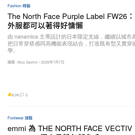
Fashion 時裝
The North Face Purple Label FW
外服都可以著得好慵懶
由 nanamica 主導設計的日本限定支線，繼續以城
把日常穿搭感同高機能表現結合，打造既有型又實穿
學。
編輯 :
Nico Gavino
/
2026年7月7日
8.0K
0
Footwear 球鞋
emmi 為 THE NORTH FACE VECTIV