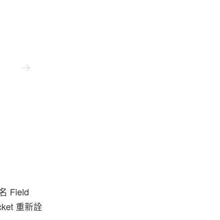
Beams
Field
acket 重新詮