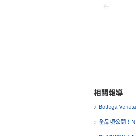
Beams
相關報導
>
Bottega V
>
全品項公開！NEI