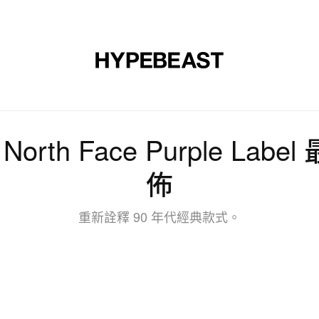
裝
球鞋
藝文
設計
音樂
生活
視頻
品牌
 North Face Purple L
佈
重新詮釋 90 年代經典款式。