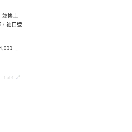
，並換上
節，袖口還
000 日
1 of 4