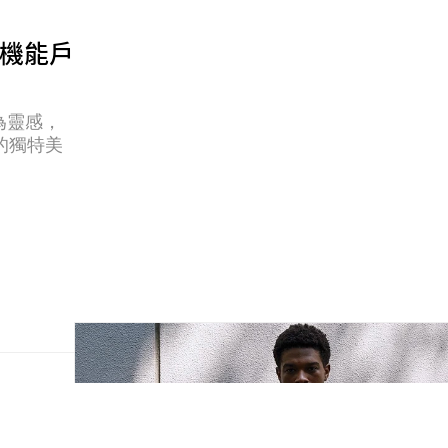
26：機能戶
市為靈感，
的獨特美