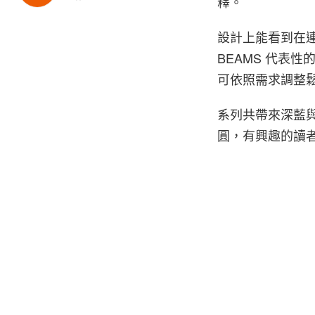
釋。
設計上能看到在
BEAMS 代表
可依照需求調整
系列共帶來深藍與淺
圓，有興趣的讀
4 of 4