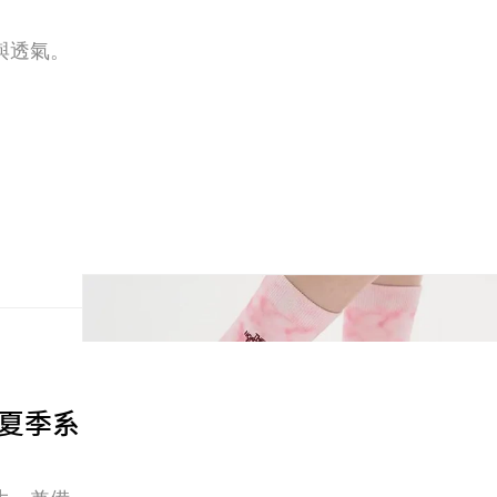
與透氣。
26 夏季系
生，兼備