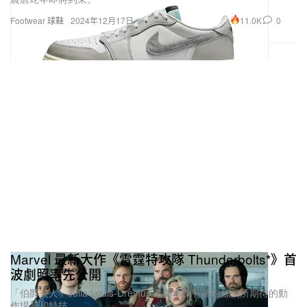
11.0K
0
Footwear 球鞋
2024年12月17日
Marvel 最新大作《雷霆特攻隊 Thunderbolts*》首
波劇照率先公開
「伯爵夫人」Julia Louis-Dreyfus 透露本作有著粉絲們所期待的動
作場景和特技。