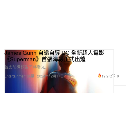
James Gunn 自編自導 DC 全新超人電影
《Superman》首張海報正式出爐
首支前導預告即將曝光。
19.9K
0
Entertainment 娛樂
2024年12月17日