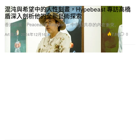
混沌與希望中的人性刻畫，Hypebeast 專訪高橋
盾深入剖析他的全新藝術探索
香港個展「Peaceable Kingdom」中善惡共存的內在衝突。
7.8K
0
Art 藝文
2024年12月16日