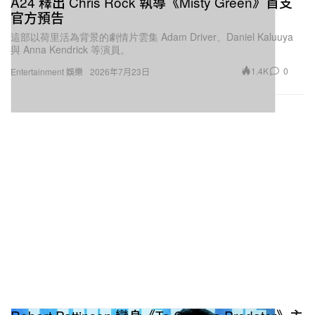
A24 釋出 Chris Rock 執導《Misty Green》首支
官方預告
這部以荷里活為背景的劇情片雲集 Adam Driver、Daniel Kaluuya
與 Anna Kendrick 等演員。
1.4K
0
Entertainment 娛樂
2026年7月23日