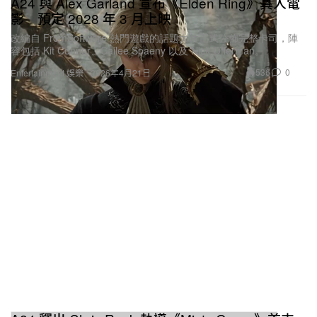
A24 與 Alex Garland 宣布《Elden Ring》真人電
影 預定 2028 年 3 月上映
改編自 FromSoftware 熱門遊戲的話題大片正式公佈完整卡司，陣
容包括 Kit Connor、Cailee Spaeny 以及 Nick Offerman。
536
0
Entertainment 娛樂
2026年4月21日