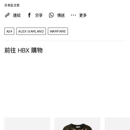
分享此文章
連結
分享
傳送
更多
A24
ALEX GARLAND
WARFARE
前往 HBX 購物
adidas Originals
Gramicci
adidas Original
SAMBA OG
Mohair Splatter Sweater
Handball Spezia