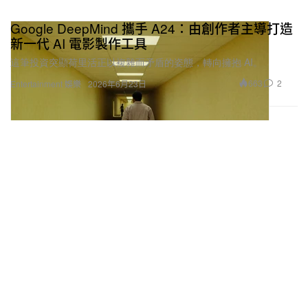
Google DeepMind 攜手 A24：由創作者主導打造
新一代 AI 電影製作工具
這筆投資突顯荷里活正以複雜而矛盾的姿態，轉向擁抱 AI。
663
2
Entertainment 娛樂
2026年6月23日