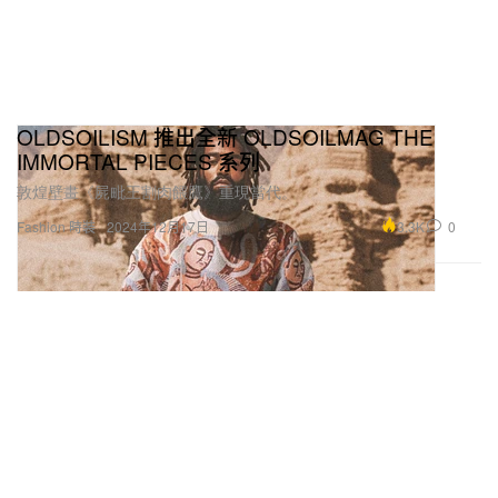
OLDSOILISM 推出全新 OLDSOILMAG THE
IMMORTAL PIECES 系列
敦煌壁畫《屍毗王割肉餵鷹》重現當代。
3.3K
0
Fashion 時裝
2024年12月17日