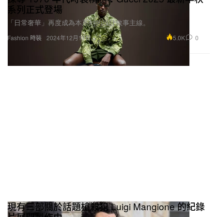
系列正式登場
「日常奢華」再度成為本系列的設計敘事主線。
5.0K
0
Fashion 時裝
2024年12月17日
現有三部關於話題槍殺犯 Luigi Mangione 的紀錄
片展開製作中