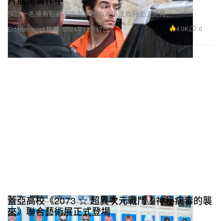
探討一名擁有顯赫家世與學歷的青年是如何走上絕路。
4.0K
0
Entertainment 娛樂
2024年12月17日
蓋亞高校《2073 ☆ 超異次元戰鬥！神秘病毒的襲
來》聯合藝術展正式登場