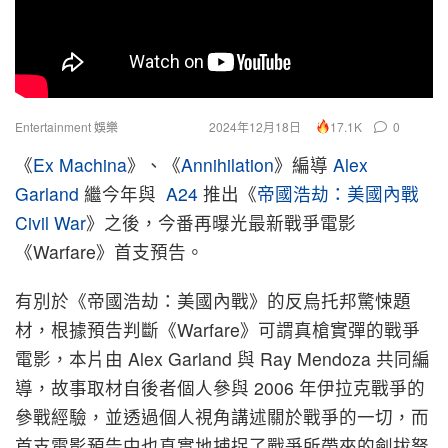
Entertainment 娛樂
2024年12月18日
0
17.1K
《
Ex Machina
》、《
Annihilation
》編導
Alex
Garland
繼今年與
A24
推出《
帝國浩劫：美國內戰
Civil War
》之後，今番再曝光最新戰爭電影
《Warfare》首支預告。
有別於《帝國浩劫：美國內戰》的反烏托邦驚悚題
材，根據預告判斷《Warfare》可謂真槍實彈的戰爭
電影，本片由 Alex Garland 與 Ray Mendoza 共同編
導，故事取材自後者個人參與 2006 年伊拉克戰爭的
參戰經驗，並透過個人視角講述關於戰爭的一切，而
首支電影預告中也真實地捕捉了戰爭所帶來的劍拔弩