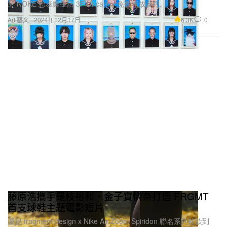
於 NOKE 忠泰樂生活 3F Uncanny 免費開放參觀。
6.3K
0
Art 藝文
2024年12月17日
藤原浩攜手是枝裕和、金子實憐奈打造 FRGMT
首支球鞋主題電影短片
慶祝 fragment design x Nike Air Zoom Spiridon 聯名系列鞋款到