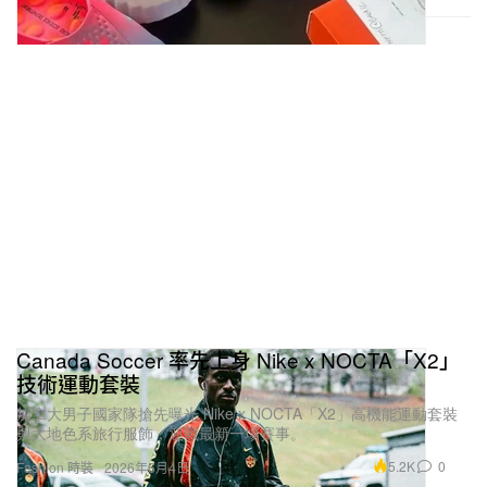
Canada Soccer 率先上身 Nike x NOCTA「X2」
技術運動套裝
加拿大男子國家隊搶先曝光 Nike x NOCTA「X2」高機能運動套裝
與大地色系旅行服飾，迎戰最新一場賽事。
5.2K
0
Fashion 時裝
2026年6月4日