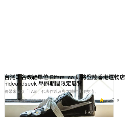
台灣知名改鞋單位 Rifare_co 即將登陸香港選物店
hideandseek 舉辦期間限定展覽
將帶來多款「TABI」代表作以及與本地鞋迷作交流。
7.2K
0
Footwear 球鞋
2024年11月4日