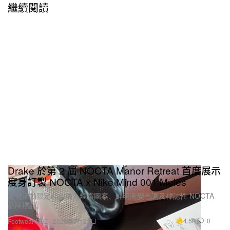
繼續閱讀
Drake 於第 2 屆 NOCTA Manor Retreat 首度展示
度身訂製 NOCTA x Nike Mind 001 Mules
這雙活動限定鞋款融入煙霧圖案、鮮明漸變色調及標誌性 NOCTA
品牌標記。
4.5K
0
Footwear 球鞋
2026年7月23日