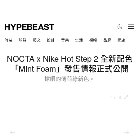
時裝
球鞋
藝文
設計
音樂
生活
視頻
品牌
網店
NOCTA x Nike Hot Step 2 全新配色
「Mint Foam」發售情報正式公開
搶眼的薄荷綠新色。
1 of 8