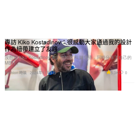
專訪 Kiko Kostadinov：很感動大家通過我的設計
作為紐帶建立了友誼
沒想到 Kiko Kostadinov 本人也知道 Ki 味穿搭，同時分享了自己的
MBTI 。
5.3K
0
Fashion 時裝
2024年11月4日