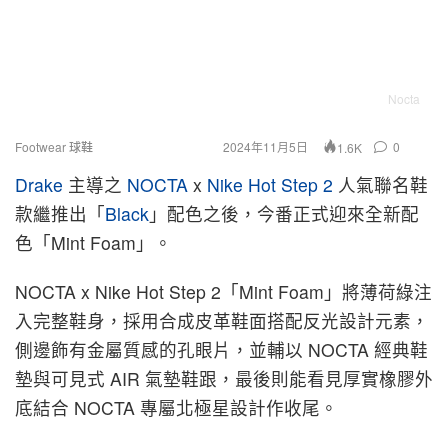
Nocta
Footwear 球鞋
2024年11月5日
0
1.6K
Drake
主導之
NOCTA
x
Nike Hot Step 2
人氣聯名鞋
款繼推出「
Black
」配色之後，今番正式迎來全新配
色「Mint Foam」。
NOCTA x Nike Hot Step 2「Mint Foam」將薄荷綠注
入完整鞋身，採用合成皮革鞋面搭配反光設計元素，
側邊飾有金屬質感的孔眼片，並輔以 NOCTA 經典鞋
墊與可見式 AIR 氣墊鞋跟，最後則能看見厚實橡膠外
底結合 NOCTA 專屬北極星設計作收尾。