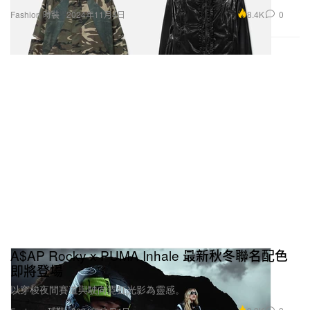
8.4K
0
Fashion 時裝
2024年11月4日
A$AP Rocky x PUMA Inhale 最新秋冬聯名配色
即將登場
以穿梭夜間賽道與駛向霓虹光影為靈感。