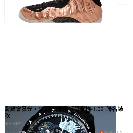
背鰭會發光，SEIKO 推出《哥吉拉-1.0》聯名錶
款
細節刻畫到位。
56.9K
0
Fashion 時裝
2024年11月3日