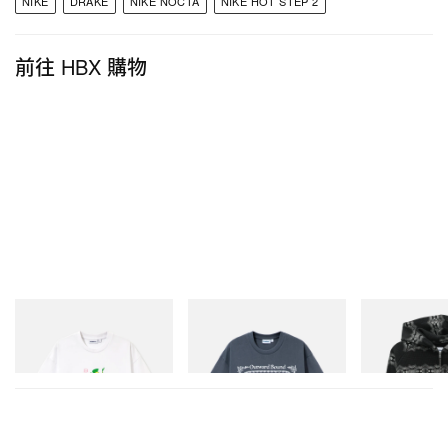
NIKE
DRAKE
NIKE NOCTA
NIKE HOT STEP 2
前往 HBX 購物
Butter Goods
Butter Goods
Butter Goods
Paint Tee
Outward Bound Tee
Faded Waffle Z
立即購入
立即購入
立即購入