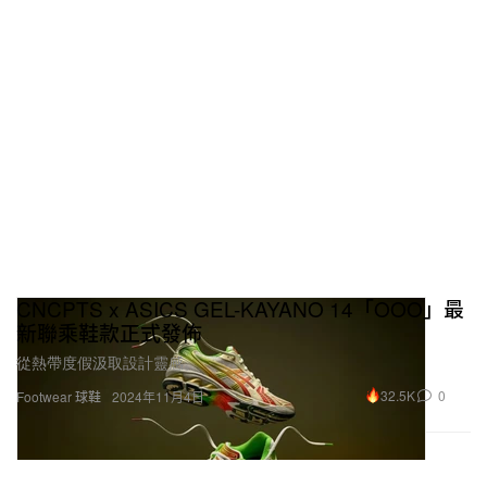
CNCPTS x ASICS GEL-KAYANO 14「OOO」最
新聯乘鞋款正式發佈
從熱帶度假汲取設計靈感。
32.5K
0
Footwear 球鞋
2024年11月4日