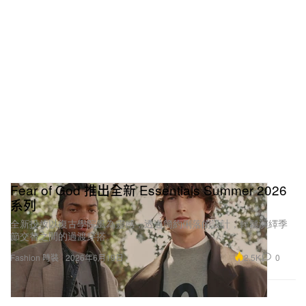
Fear of God 推出全新 Essentials Summer 2026
系列
全新投放以復古學院風為靈感，透過簡約俐落的設計，輕鬆演繹季
節交替之間的過渡穿搭。
2.5K
0
Fashion 時裝
2026年6月19日