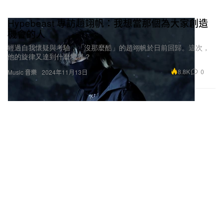
Hypebeast 專訪趙翊帆：我想當那個為大家創造
機會的人
經過自我懷疑與考驗，「沒那麼酷」的趙翊帆於日前回歸。這次，
他的旋律又達到什麼境界？
8.8K
0
Music 音樂
2024年11月13日