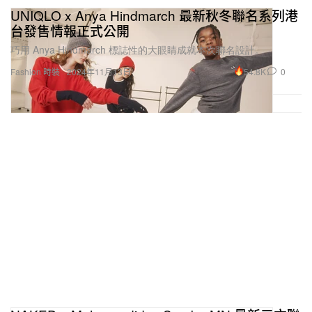
台發售情報正式公開
巧用 Anya Hindmarch 標誌性的大眼睛成就本次聯名設計。
54.8K
0
Fashion 時裝
2024年11月13日
NAKED x Maha x adidas Samba MN 最新三方聯
名鞋款率先曝光