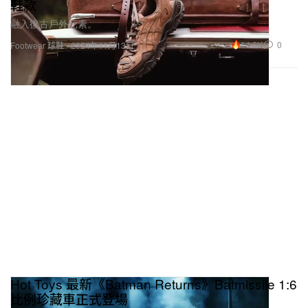
融入復古戶外元素。
14.6K
0
Footwear 球鞋
2024年11月13日
Hot Toys 最新《Batman Returns》Batmissile 1:6
比例珍藏車正式登場
《蝙蝠俠》誕生 85 週年致敬作，高度還原 1992 年添布頓經典。