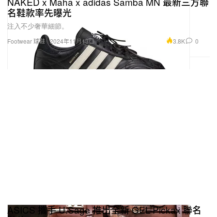
注入不少奢華細節。
3.8K
0
Footwear 球鞋
2024年11月13日
ASICS 攜手 U.Sage 推出全新 GEL-Pickax 聯名
鞋款