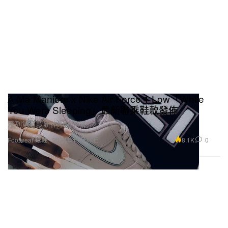
A Ma Maniére x Nike Air Force 1 Low「While
You Were Sleeping」最新聯乘鞋款發佈
系列第五款新作即將登場。
8.1K
0
Footwear 球鞋
2024年11月14日