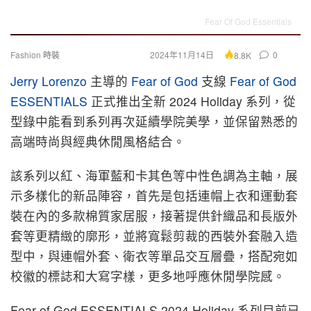
Fear Of God Essentials
Fashion 時裝
2024年11月14日
0
8.8K
Jerry Lorenzo
主導的
Fear of God
支線
Fear of God
ESSENTIALS
正式推出全新 2024 Holiday 系列，從
型錄中能看到系列再次延續學院美學，並保留熟悉的
高端時尚與經典休閒風格結合。
該系列以紅、海軍藍和卡其色等中性色調為主軸，展
示多樣化的新品陣容，首先是包括連帽上衣和運動套
裝在內的多款棉質家居服，接著提供針織品和長版外
套等更精緻的廓形，並將寬鬆剪裁的西裝外套融入造
型中，與連帽外套、衛衣等單品交互層疊，搭配宛如
校徽的標誌和大寫字樣，更多地呼應休閒學院感。
Fear of God ESSENTIALS 2024 Holiday 系列目前已