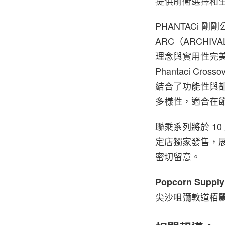
提供前衛選擇和
PHANTACi 
ARC（ARCHI
理念與實用性完
Phantaci Cr
結合了功能性與
多樣性，適合在
聯乘系列將於 10 月 
定店獨家發售，展現
密切留意。
Popcorn Supply
尖沙咀彌敦道栢麗