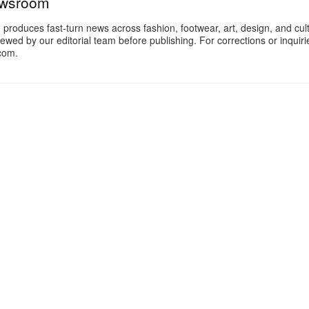
ewsroom
oduces fast-turn news across fashion, footwear, art, design, and cul
iewed by our editorial team before publishing. For corrections or inquiri
com.