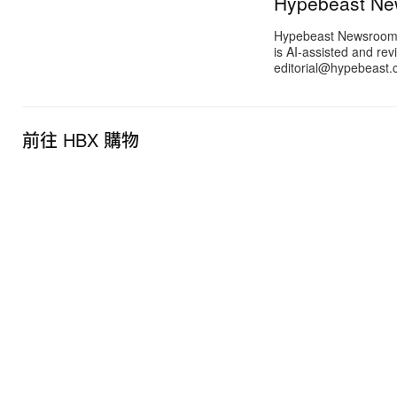
Hypebeast N
Hypebeast Newsroom pr
is AI-assisted and rev
editorial@hypebeast.
前往 HBX 購物