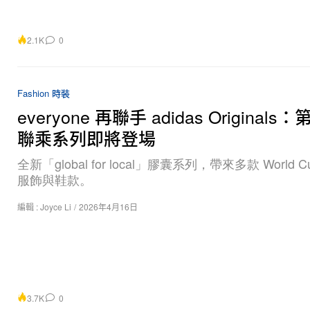
2.1K
0
Fashion 時裝
everyone 再聯手 adidas Originals：
聯乘系列即將登場
全新「global for local」膠囊系列，帶來多款 World C
服飾與鞋款。
編輯 :
Joyce Li
/
2026年4月16日
3.7K
0