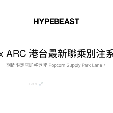
裝
球鞋
藝文
設計
音樂
生活
視頻
品牌
Ci x ARC 港台最新聯乘別
期間限定店即將登陸 Popcorn Supply Park Lane。
1 of 9