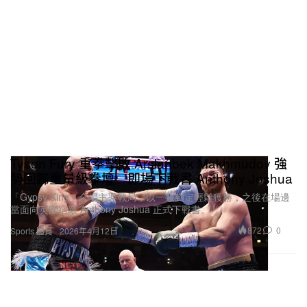
Tyson Fury 重拳擊敗 Arslanbek Makhmudov 強
勢回歸重量級拳壇 即場下戰書 Anthony Joshua
「Gypsy King」全場主導戰局，以一致判定輕鬆獲勝，之後在場邊
當面向英國宿敵 Anthony Joshua 正式下戰書。
872
0
Sports 體育
2026年4月12日