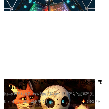
人氣動畫電影《荒野機器人 The Wild Robot》確
認推出續作
首集在爛番茄有著 98% 新鮮度與 98% 觀眾評分的超高評價。
16.5K
0
Entertainment 娛樂
2024年10月14日