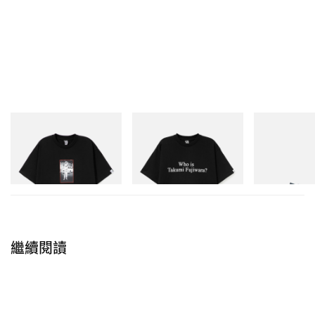
INITIAL
INITIAL
Puma
BILLIONAIRE BOYS CLUB X
Billionaire Boys Club X Initial
H-Street Once-
INITIAL D COTTON T-SHIRT
D Cotton T-Shirt 3
#1
立即購入
立即購入
立即購入
繼續閱讀