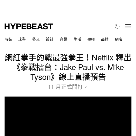
時裝
球鞋
藝文
設計
音樂
生活
視頻
品牌
網店
網紅拳手約戰最強拳王！Netflix 釋出
《拳戰擂台：Jake Paul vs. Mike
Tyson》線上直播預告
11 月正式開打。