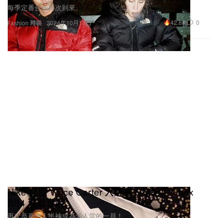
每季定番合作再次到來。
42.8K
0
Fashion 時裝
2024年10月14日
Nike 打造 Vince Carter 入選名人堂紀念 Shox
BB4 球鞋套裝
再次恭喜半人半神成為名人堂的一員！