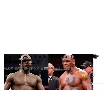
Floyd Mayweather Jr. 對戰 Mike Tyson：非洲四
月表演賽傳將上演
兩大拳壇傳奇據報將於今春在剛果擂台正面交鋒。
2.7K
1
Sports 體育
2026年2月17日