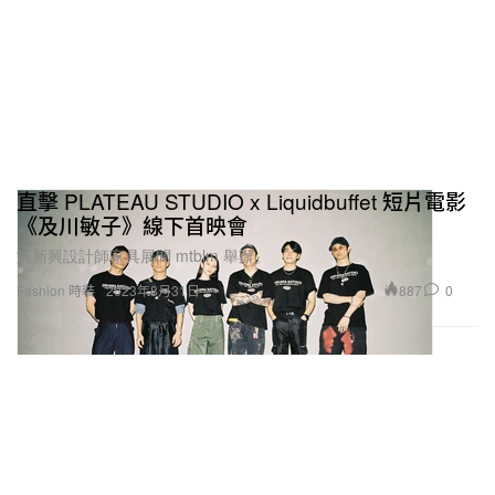
直擊 PLATEAU STUDIO x Liquidbuffet 短片電影
《及川敏子》線下首映會
於新興設計師家具展間 mtblm 舉辦。
887
0
Fashion 時裝
2023年8月31日