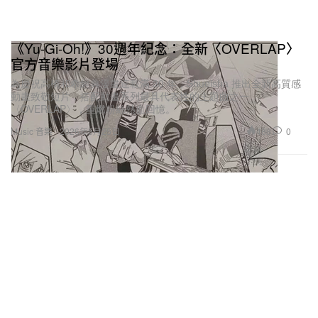
《Yu-Gi-Oh!》30週年紀念：全新〈OVERLAP〉
官方音樂影片登場
為慶祝高橋和希經典漫畫連載滿 30 年，Shueisha 推出全新高質感
動畫致敬短片，搭配動畫系列最具代表性的主題曲之一
〈OVERLAP〉，重燃粉絲熱血回憶。
488
0
Music 音樂
2026年5月25日