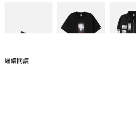
Puma
INITIAL
INITIAL
Speedcat Once-A-Year
BILLIONAIRE BOYS CLUB X
Billionaire Boys 
INITIAL D COTTON T-SHIRT
D Cotton Jacket
立即購入
#1
立即購入
立即購入
繼續閱讀