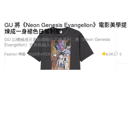
GU 將《Neon Genesis Evangelion》電影美學提
煉成一身褪色日常制服
GU 以機械感元素點綴核心 T 恤系列，將《Neon Genesis
Evangelion》世界觀融入日常穿搭。
8.0K
0
Fashion 時裝
2026年4月28日