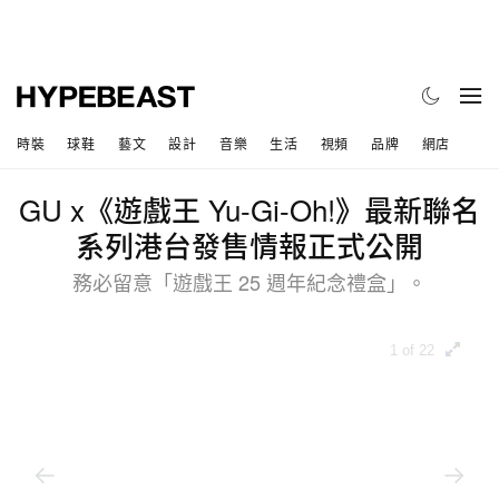
時裝
球鞋
藝文
設計
音樂
生活
視頻
品牌
網店
GU x《遊戲王 Yu-Gi-Oh!》最新聯名
系列港台發售情報正式公開
務必留意「遊戲王 25 週年紀念禮盒」。
1 of 22