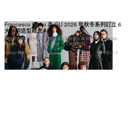
Francesco Risso 為 GU 2026 年秋冬系列訂立 6
大鮮明造型概念
新任創意總監首個系列，將日常基本款劃分為 Minimal、Classic、
Playful、Sport、Utility 與 Cozy 六大風格類別。
1.2K
0
Fashion 時裝
2026年7月14日