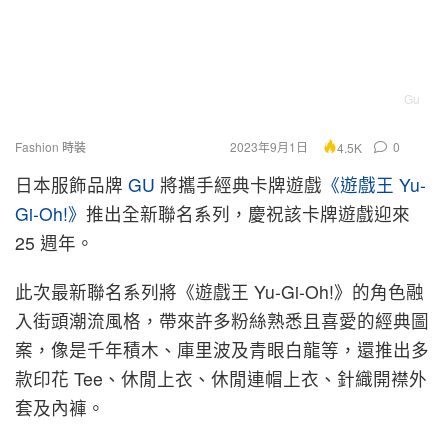
Gu
Fashion 時裝
2023年9月1日
0
4.5K
日本服飾品牌
GU
將攜手經典卡牌遊戲
《遊戲王 Yu-
Gi-Oh!》
推出全新聯名系列，慶祝該卡牌遊戲迎來
25 週年。
此次最新聯名系列將《遊戲王 Yu-Gi-Oh!》的角色融
入街頭潮流風格，帶來許多粉絲熟悉且喜愛的經典圖
案，像是千年積木、庫里波及青眼白龍等，還推出多
款印花 Tee、休閒上衣、休閒連帽上衣、針織開襟外
套及內褲。