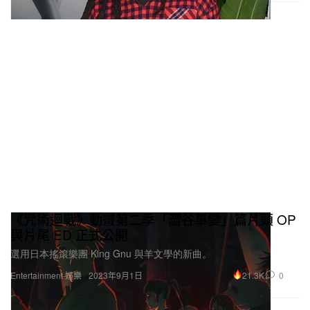
《咒術迴戰》動畫第二季「澀谷事變」篇片頭 OP
與片尾 ED 正式公開
選用日本搖滾樂團 King Gnu 與羊文學的新曲。
21.3K
0
Entertainment 娛樂
2023年9月1日