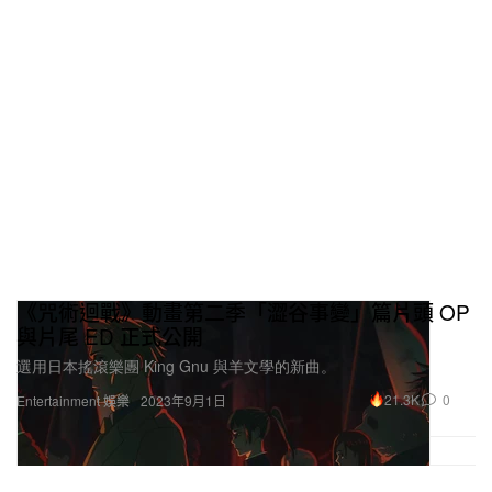
《咒術迴戰》動畫第二季「澀谷事變」篇片頭 OP
與片尾 ED 正式公開
選用日本搖滾樂團 King Gnu 與羊文學的新曲。
21.3K
0
Entertainment 娛樂
2023年9月1日