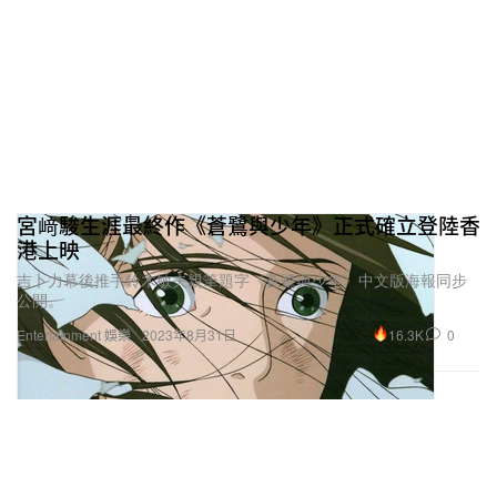
宮﨑駿生涯最終作《蒼鷺與少年》正式確立登陸香
港上映
吉卜力幕後推手鈴木敏夫親筆題字《蒼鷺與少年》中文版海報同步
公開。
16.3K
0
Entertainment 娛樂
2023年8月31日