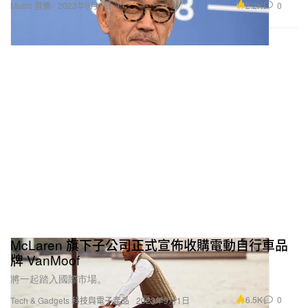
2.2K
0
Music 音樂
2023年9月1日
McLaren 旗下子公司正式宣佈收購電動自行車品
牌 VanMoof
將一起踏入國際市場。
6.5K
0
Tech & Gadgets 科技與電子產品
2023年9月1日