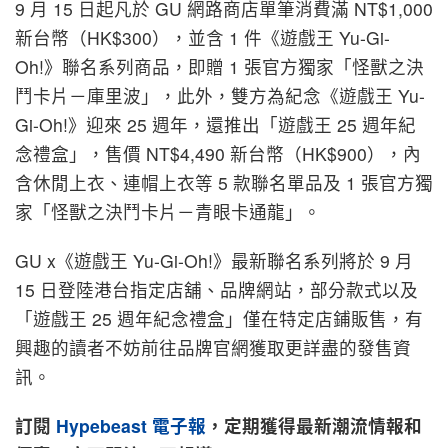
9 月 15 日起凡於 GU 網路商店單筆消費滿 NT$1,000
新台幣（HK$300），並含 1 件《遊戲王 Yu-Gi-
Oh!》聯名系列商品，即贈 1 張官方獨家「怪獸之決
鬥卡片－庫里波」，此外，雙方為紀念《遊戲王 Yu-
Gi-Oh!》迎來 25 週年，還推出「遊戲王 25 週年紀
念禮盒」，售價 NT$4,490 新台幣（HK$900），內
含休閒上衣、連帽上衣等 5 款聯名單品及 1 張官方獨
家「怪獸之決鬥卡片－青眼卡通龍」。
GU x《遊戲王 Yu-Gi-Oh!》最新聯名系列將於 9 月
15 日登陸港台指定店舖、品牌網站，部分款式以及
「遊戲王 25 週年紀念禮盒」僅在特定店鋪販售，有
興趣的讀者不妨前往品牌官網獲取更詳盡的發售資
訊。
訂閱
Hypebeast
電子報
，定期獲得最新潮流情報和