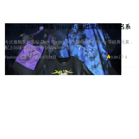
《Yu-Gi-Oh!》聯乘 graniph 推出滿版圖案聯名系
列
今次服飾系列集結 Dark Magician、Millennium Items 等經典元素，
配上玩味十足的角色 crossover 設計。
3.8K
0
Fashion 時裝
2026年3月18日