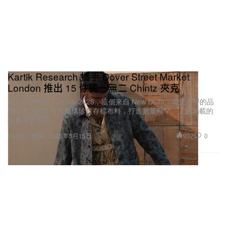
Kartik Research 攜手 Dover Street Market
London 推出 15 件獨一無二 Chintz 夾克
為慶祝 Photo London 2026，這個來自 New Delhi、備受讚譽的品
牌以升級再造方式重構珍貴存檔布料，打造數量極罕、工藝滿載的
限量膠囊系列。
932
0
Fashion 時裝
2026年5月15日