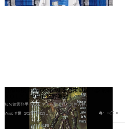
首都銀樓 Silver Capital 本週末舉辦「@ 荊棘
N.O.L.Y (LIVE)」狂野派對
知名饒舌歌手 N.O.L.Y 作為此派對的頭牌人物。
1.0K
0
Music 音樂
2023年8月23日