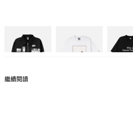
INITIAL
INITIAL
INITIAL
Billionaire Boys Club X Initial
Billionaire Boys Club X Initial
Billionaire Boys 
D Cotton Jacket
D Cotton T-Shirt 2
D Cotton T-Shirt
立即購入
立即購入
立即購入
繼續閱讀