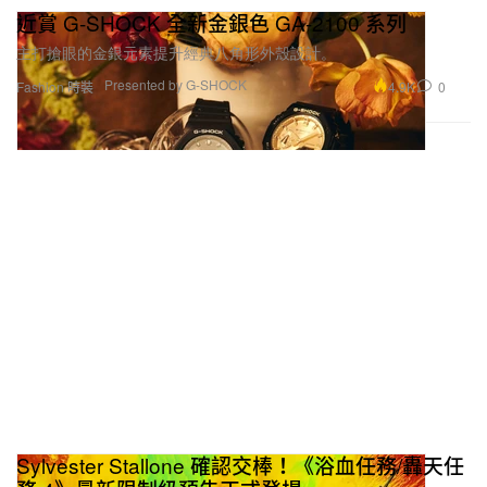
近賞 G-SHOCK 全新金銀色 GA-2100 系列
主打搶眼的金銀元素提升經典八角形外殼設計。
Presented by G-SHOCK
4.9K
0
Fashion 時裝
Sylvester Stallone 確認交棒！《浴血任務/轟天任