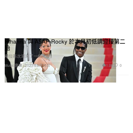
Rihanna 與 A$AP Rocky 於本月初低調迎接第二
胎
兩位再次迎來了一個男嬰。
1.0K
0
Music 音樂
2023年8月23日