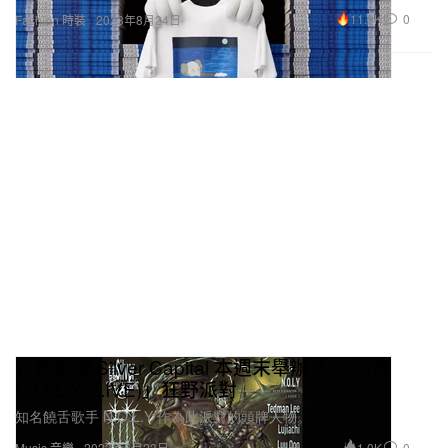
11.9K
0
Fashion 時裝
2023年8月24日
首都銀樓 Silver Capital 本週末舉辦「@ 荊棘
N.O.L.Y (LIVE)」狂野派對
知名饒舌歌手 N.O.L.Y 作為此派對的頭牌人物。
1.0K
0
Music 音樂
2023年8月23日