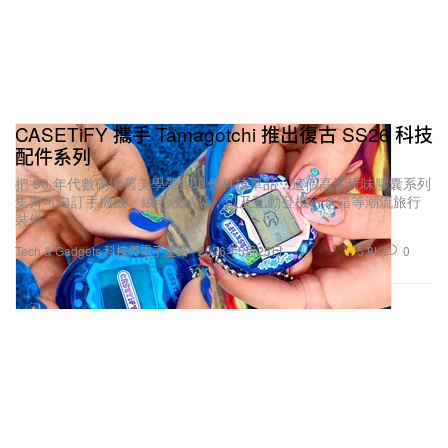
CASETiFY 攜手 Tamagotchi 推出復古 SS26 科技
配件系列
把 90 年代數碼懷舊美學帶到現代科技單品，這個高調玩味膠囊系列
集齊可自訂手機殼、絨毛收納袋，以及互動登機行李箱等潮流旅行
裝備。
5.8K
0
Tech & Gadgets 科技與電子產品
2026年5月25日