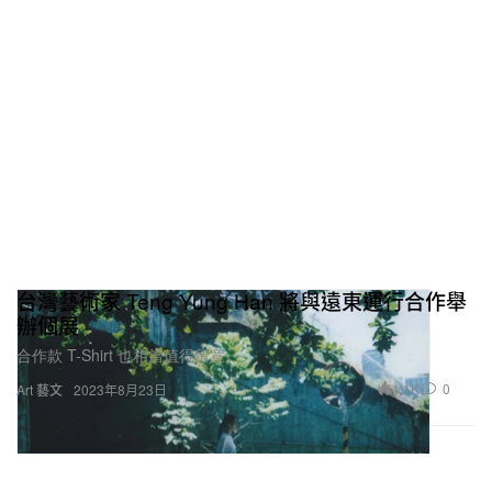
台灣藝術家 Teng Yung Han 將與遠東運行合作舉
辦個展
合作款 T-Shirt 也相當值得留意。
1.1K
0
Art 藝文
2023年8月23日