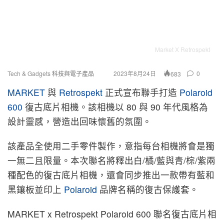
Market X Retrospekt
Tech & Gadgets 科技與電子產品
2023年8月24日
0
683
MARKET
與
Retrospekt
正式宣布聯手打造
Polaroid
600
復古底片相機。該相機以 80 與 90 年代風格為
設計靈感，營造出回味懷舊的氛圍。
該產品全使用二手零件製作，意指每台相機將會是獨
一無二且限量。本次聯名將釋出白/橘/藍與青/棕/紫兩
種配色的復古底片相機，還會同步推出一款帶有藍和
黑鑲板並印上
Polaroid
品牌名稱的復古保護套。
MARKET x Retrospekt Polaroid 600 聯名復古底片相