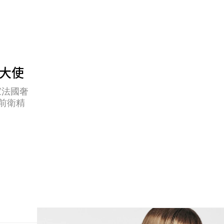
品牌大使
家法國奢
的前衛精