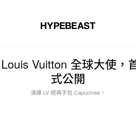
裝
球鞋
藝文
設計
音樂
生活
視頻
品牌
任 Louis Vuitton 全球
式公開
演繹 LV 經典手包 Capucines。