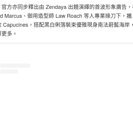
官方亦同步釋出由 Zendaya 出鏡演繹的首波形象廣告
nd Marcus、御用造型師 Law Roach 等人專業操刀下，攜 L
 Capucines，搭配黑白俐落裝束優雅現身南法蔚藍海岸
解更多。