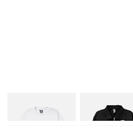
INITIAL
INITIAL
Billionaire Boys Club X Initial D Cotton T-
Billionaire Boys Club X Initial D 
Shirt 2
Jacket
立即購入
立即購入