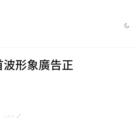
網店
大使，首波形象廣告正
1 of 4