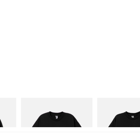
INITIAL
INITIAL
Cotton
BILLIONAIRE BOYS CLUB X INITIAL D
Billionaire Boys Club X In
COTTON T-SHIRT #1
Shirt 3
立即購入
立即購入