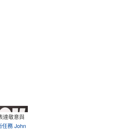
son/Getty Images
表達敬意與
任務 John