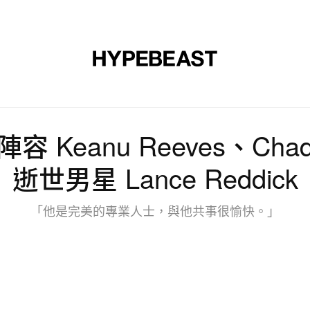
裝
球鞋
藝文
設計
音樂
生活
視頻
品牌
陣容 Keanu Reeves、Chad 
逝世男星 Lance Reddick
「他是完美的專業人士，與他共事很愉快。」