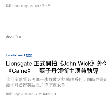
編輯 :
Zoe Leung
/
2026年5月18日
510
0
Entertainment 娛樂
Lionsgate 正式開拍《John Wick》
《Caine》 甄子丹領銜主演兼執導
這部全新電影將進一步擴展大熱動作系列，同時亦是
甄子丹首部英語長片導演處女作。
編輯 :
Sophie Caraan
/
2026年4月30日