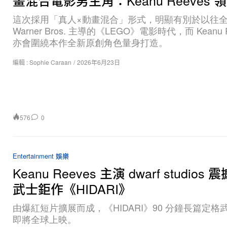
畫混合電影男主角：Keanu Reeves 
這次採用「真人×動畫混合」形式，明顯有別於以往
Warner Bros. 主導的《LEGO》電影時代，而 Keanu R
亦會圍繞本作全新原創角色量身打造。
編輯 :
Sophie Caraan
/
2026年6月23日
576
0
Entertainment 娛樂
Keanu Reeves 主演 dwarf studios
武士鉅作《HIDARI》
由爆紅短片擴展而成，《HIDARI》90 分鐘長篇定格
即將全球上映。