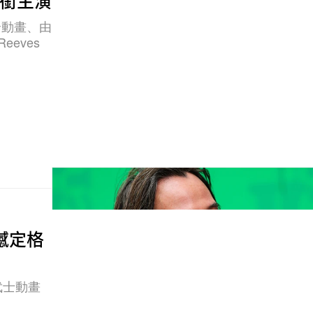
領銜主演
全動畫、由
eeves
 震撼定格
武士動畫