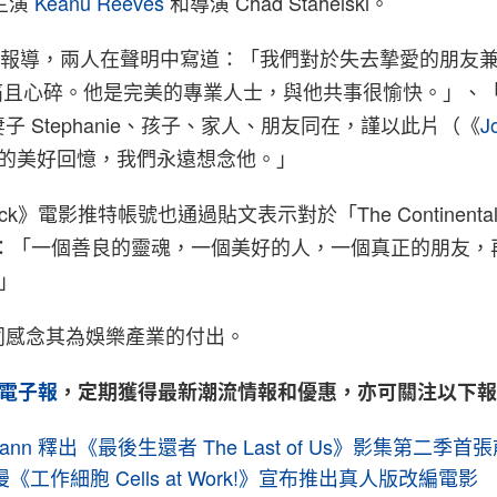
主演
Keanu Reeves
和導演 Chad Stahelski。
報導，兩人在聲明中寫道：「我們對於失去摯愛的朋友兼同事
深感悲痛且心碎。他是完美的專業人士，與他共事很愉快。」、
子 Stephanie、孩子、家人、朋友同在，謹以此片（《
J
的美好回憶，我們永遠想念他。」
ick》電影推特帳號也通過貼文表示對於「The Continenta
思念：「一個善良的靈魂，一個美好的人，一個真正的朋友，
。」
同感念其為娛樂產業的付出。
電子報
，定期獲得最新潮流情報和優惠，亦可關注以下
ckmann 釋出《最後生還者 The Last of Us》影集第二季
工作細胞 Cells at Work!》宣布推出真人版改編電影