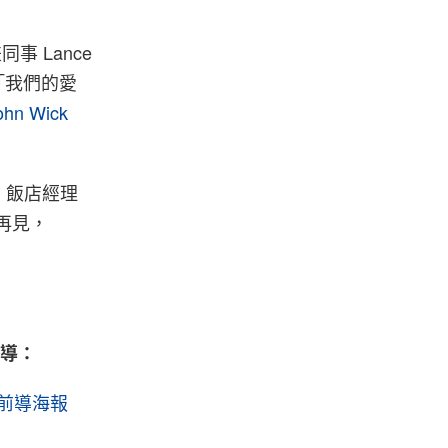
 Lance
「我們的愛
ohn Wick
l 飯店經理
再見，
報導：
首張前導海報