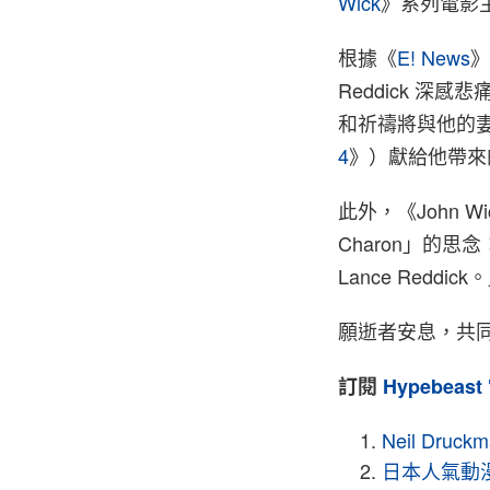
Wick
》系列電影
根據《
E! News
》
Reddick 
和祈禱將與他的妻
4
》）獻給他帶來
此外，《John W
Charon」的
Lance Reddick
願逝者安息，共
訂閱
Hypebeast
Neil Dru
日本人氣動漫《