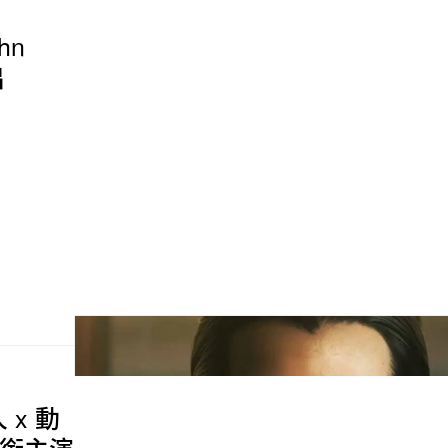
hn
出
人 x 動