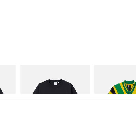
Gramicci
adidas Originals
One Point Logo Tee
Adidas Originals X Brai
Football Jersey
立即購入
立即購入