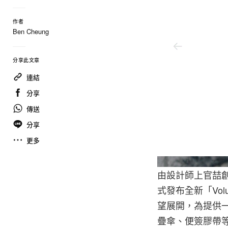
作者
Ben Cheung
分享此文章
連結
分享
傳送
分享
更多
ZÉ by Sankuanz
由設計師上官喆
式發布全新「Vo
望展開，為提供
疊傘、便簽膠帶等