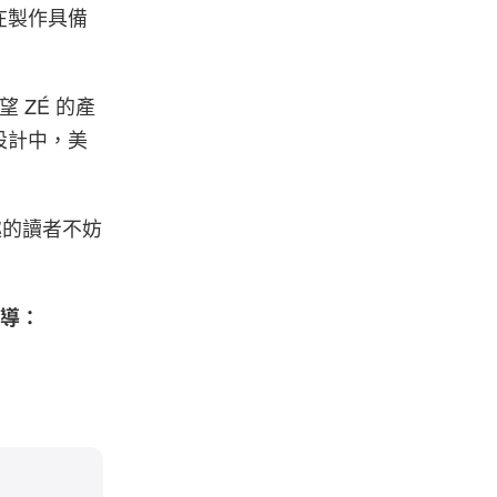
在製作具備
 ZÉ 的產
設計中，美
興趣的讀者不妨
報導：