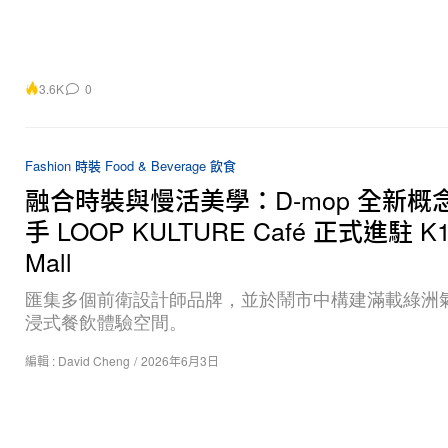
3.6K
0
Fashion 時裝
Food & Beverage 飲食
融合時裝與慢活美學：D-mop 全新概
手 LOOP KULTURE Café 正式進駐 K11
Mall
匯集多個前衛設計師品牌，並於鬧市中構建滿載綠洲
浸式餐飲體驗空間。
編輯 :
David Cheng
/
2026年6月3日