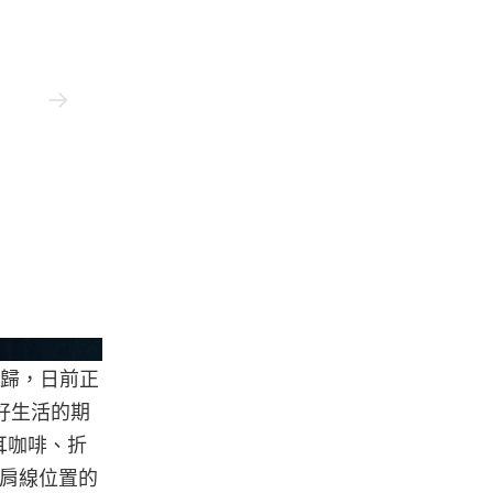
ZÉ by Sankuanz
布回歸，日前正
美好生活的期
耳咖啡、折
、肩線位置的