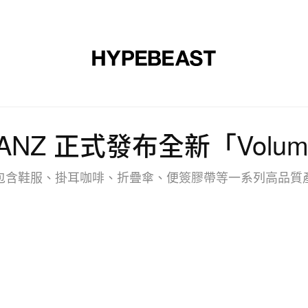
裝
球鞋
藝文
設計
音樂
生活
視頻
品牌
KUANZ 正式發布全新「Vol
包含鞋服、掛耳咖啡、折疊傘、便簽膠帶等一系列高品質