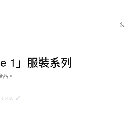
網店
ume 1」服裝系列
產品。
1 of 10