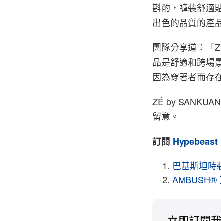
斟酌，褲裝舒適
出色的品質的產
團隊分享道：「ZÉ
品是舒適和跨場
因為穿著者而存
ZÉ by SAN
留意。
訂閱
Hypebeast
巴基斯坦時裝
AMBUSH® 
立即訂閱