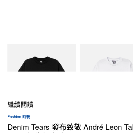
INITIAL
INITIAL
Billionaire Boys Club X Initial D Cotton T-
Billionaire Boys Club X Initial D 
Shirt 3
Shirt 2
立即購入
立即購入
繼續閱讀
Fashion 時裝
Denim Tears 發布致敬 André Leon Tal