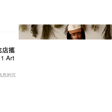
念店攜
 Art
氣息的沉