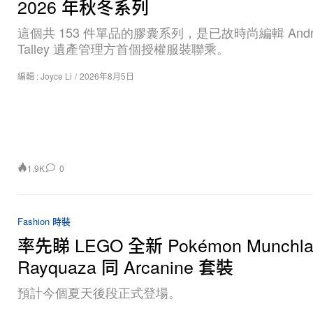
2026 年秋冬系列
這個共 153 件單品的膠囊系列，是已故時尚編輯 André
Talley 遺產管理方首個授權服裝聯乘。
編輯 :
Joyce Li
/
2026年8月5日
1.9K
0
Fashion 時裝
率先睇 LEGO 全新 Pokémon Munchl
Rayquaza 同 Arcanine 套裝
預計今個夏天後段正式登場。