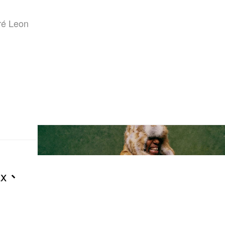
 Leon
ax、