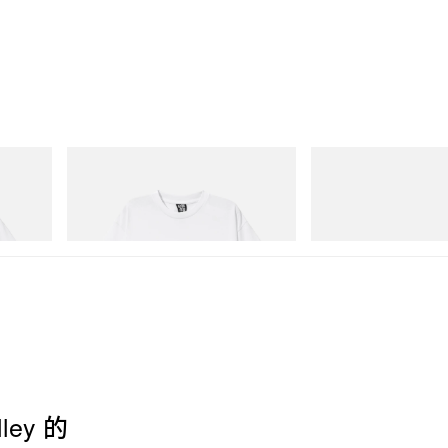
INITIAL
Puma
Cotton T-
Billionaire Boys Club X Initial D Cotton T-
Speedcat Once-A-Year
Shirt 3
立即購入
立即購入
ley 的