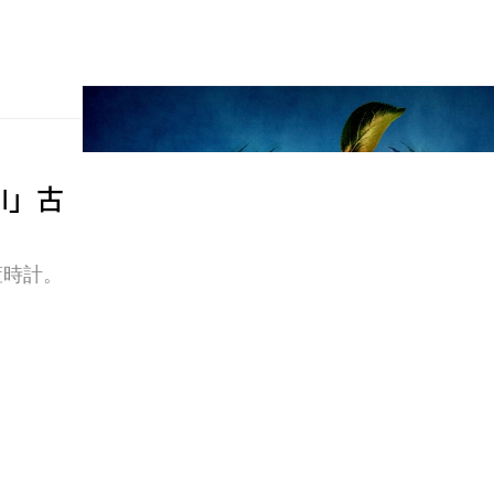
 VI」古
董時計。