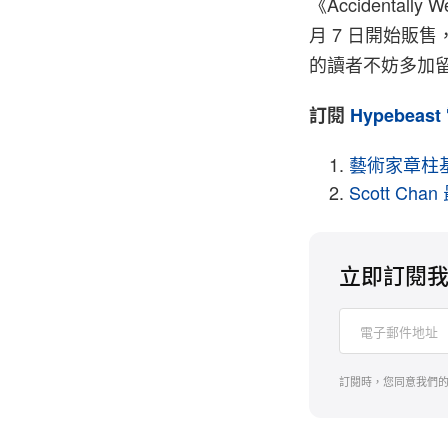
《Accidentally
月 7 日開始販售，地址為
的讀者不妨多加
訂閱
Hypebeast
藝術家章柱基 
Scott Cha
立即訂閱
訂閱時，您同意我們