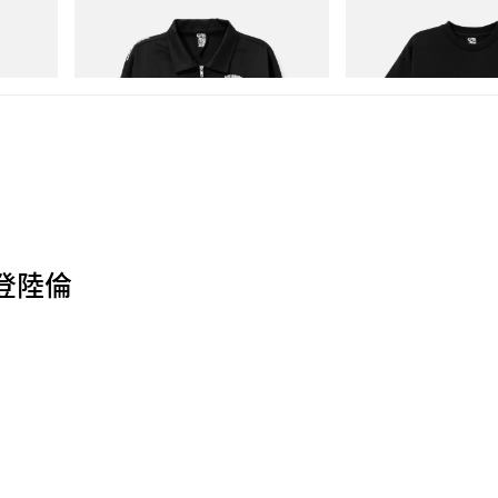
Billionaire Boys Club X Initial D Cotton
Billionaire Boys Club X In
Jacket
Shirt 3
立即購入
立即購入
夏天登陸倫