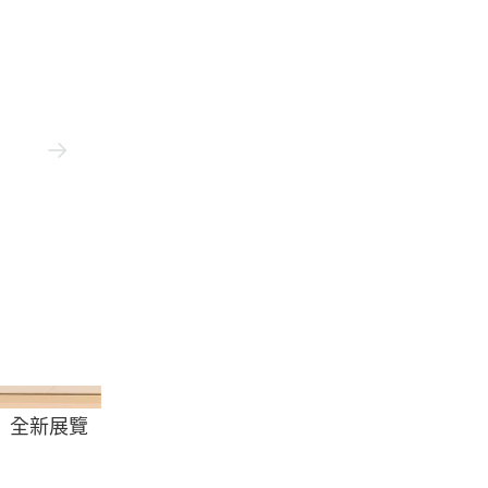
Awa
n》
全新展覽