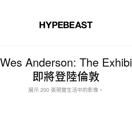
裝
球鞋
藝文
設計
音樂
生活
視頻
品牌
y Wes Anderson: The Ex
即將登陸倫敦
展示 200 張現實生活中的影像。