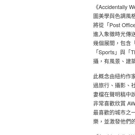
《Accidentally 
圖美學與色調風格
將從「Post 
進入象徵時光傳送
幾個展間，包含「Tra
「Sports」與
攝，有風景、建
此概念由紐約作家 Wa
過旅行、攝影、社群和戶
妻檔在聲明稿中說
非常喜歡欣賞 AW
最喜歡的城市之
樂，並激發他們