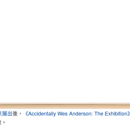
京展出
後，
《Accidentally Wes Anderson: The Exhibitio
敦。