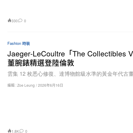
330
0
Fashion 時裝
Jaeger‑LeCoultre「The Collectibles
董腕錶精選登陸倫敦
雲集 12 枚悉心修復、達博物館級水準的黃金年代古
編輯 :
Zoe Leung
/
2026年6月16日
1.8K
0