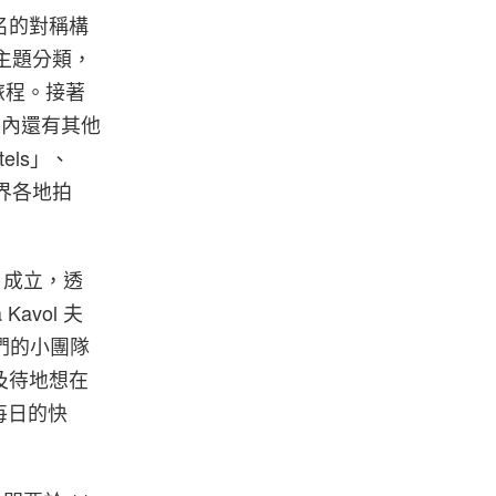
名的對稱構
主題分類，
覺旅程。接著
館內還有其他
tels」、
世界各地拍
成立，透
Kavol 夫
們的小團隊
不及待地想在
每日的快