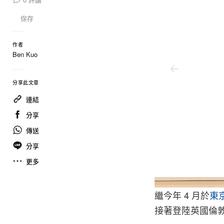
保存
作者
Ben Kuo
分享此文章
連結
分享
傳送
分享
更多
Awa
繼今年 4 月於
東
接著登陸英國倫