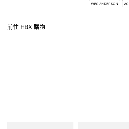
WES ANDERSON
AC
前往 HBX 購物
INITIAL
Puma