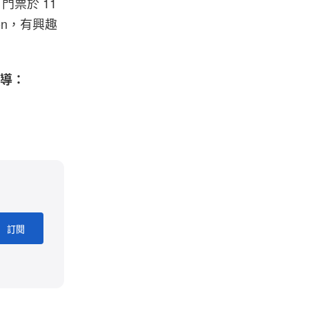
幕，門票於 11
ndon，有興趣
報導：
訂閱