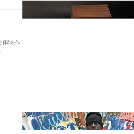
a 的聯乘作
。