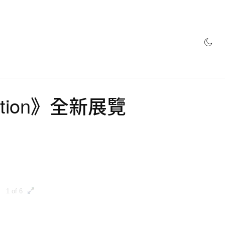
網店
hibition》全新展覽
1 of 6