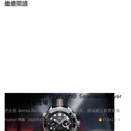
繼續閱讀
OMEGA 將《007 First Light》Seamaster Diver
300M 真實化登場
把全新 James Bond 電玩中的數碼間諜神兵，變成腕上真實裝備。
11.0K
0
Fashion 時裝
2026年5月22日