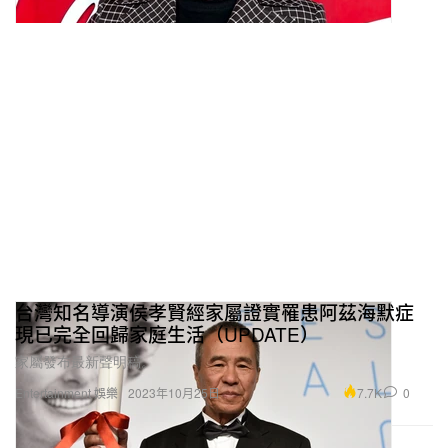
台灣知名導演侯孝賢經家屬證實罹患阿茲海默症
現已完全回歸家庭生活（UPDATE）
家屬發布最新聲明稿。
7.7K
0
Entertainment 娛樂
2023年10月25日