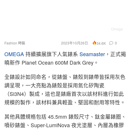
Omega
Fashion 時裝
2023年10月26日
0
34.6K
OMEGA
持續擴展旗下人氣錶系
Seamaster
，正式揭
曉新作 Planet Ocean 600M Dark Grey。
全錶設計如同命名，從錶盤、錶殼到錶帶皆採用灰色
調呈現，一大亮點為錶殼是採用氮化矽陶瓷
（Si3N4）製成，這也是錶廠首次以該材料進行如此
規模的製作，該材料兼具輕盈、堅固和耐用等特性。
其他具體規格包括 45.5mm 錶殼尺寸、鈦金屬錶圈、
噴砂錶盤、Super-LumiNova 夜光塗層、內層為橡膠