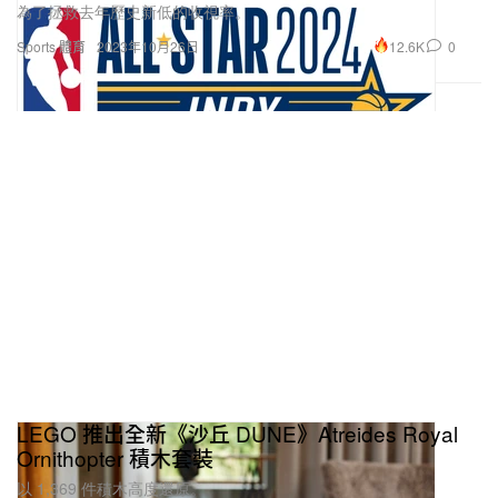
為了拯救去年歷史新低的收視率。
12.6K
0
Sports 體育
2023年10月26日
LEGO 推出全新《沙丘 DUNE》Atreides Royal
Ornithopter 積木套裝
以 1,369 件積木高度還原。