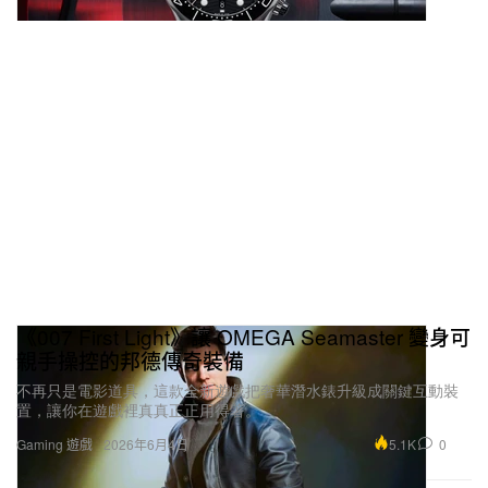
《007 First Light》讓 OMEGA Seamaster 變身可
親手操控的邦德傳奇裝備
不再只是電影道具，這款全新遊戲把奢華潛水錶升級成關鍵互動裝
置，讓你在遊戲裡真真正正用得著。
5.1K
0
Gaming 遊戲
2026年6月4日