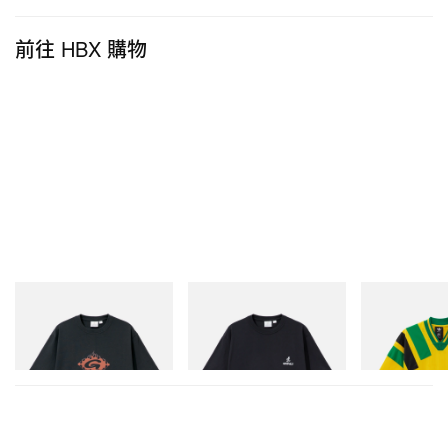
前往 HBX 購物
Gramicci
Gramicci
adidas Original
Flame Tee
One Point Logo Tee
Adidas Original
Dead Disney Fo
立即購入
立即購入
立即購入