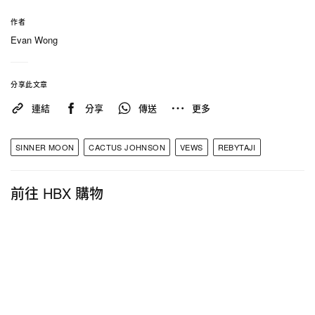
曲，亦可關注以下報導：
作者
Evan Wong
SOWUT & 蛋頭 BG8LOCC 發佈《大嘻哈時
代》比賽歌曲〈A.T.L〉錄音室版本
美國饒舌歌手 Young Dolph 下車買餅乾遭槍擊
分享此文章
身亡
連結
分享
傳送
更多
SINNER MOON
CACTUS JOHNSON
VEWS
REBYTAJI
前往 HBX 購物