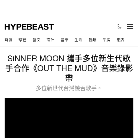
時裝
球鞋
藝文
設計
音樂
生活
視頻
品牌
網店
SiNNER MOON 攜手多位新生代歌
手合作《OUT THE MUD》音樂錄影
帶
多位新世代台灣饒舌歌手。