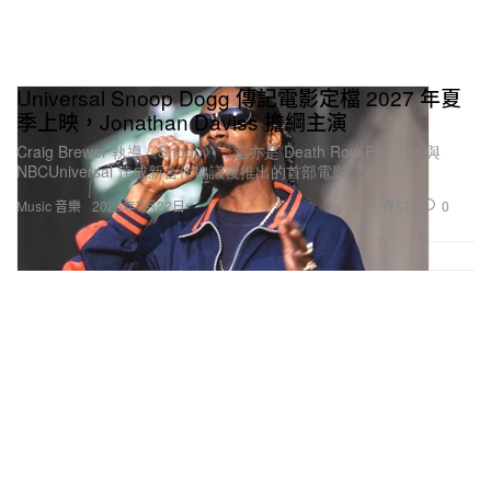
Universal Snoop Dogg 傳記電影定檔 2027 年夏
季上映，Jonathan Daviss 擔綱主演
Craig Brewer 執導《Snoop》，這亦是 Death Row Pictures 與
NBCUniversal 達成新合作協議後推出的首部電影。
570
0
Music 音樂
2026年7月22日