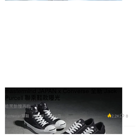
mastermind JAPAN x Converse 全新 Jack
Purcell 聯乘鞋款曝光
暗黑骷髏再臨。
2.2K
0
Footwear 球鞋
2021年11月20日