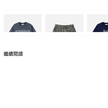
Butter Goods
Butter Goods
Butter Goods
Outward Bound Tee
Work Shorts
Hammer Tee
立即購入
立即購入
立即購入
繼續閱讀