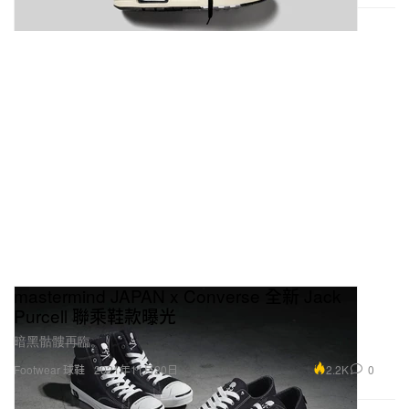
mastermind JAPAN x Converse 全新 Jack
Purcell 聯乘鞋款曝光
暗黑骷髏再臨。
2.2K
0
Footwear 球鞋
2021年11月20日