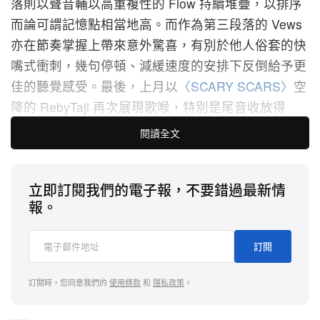
落則以聲音輔以高重複性的 Flow 持續堆疊，以排序
而論可謂記憶點相當地高。而作為第三段落的 Vews
亦在節奏掌握上帶來意外驚喜，有別於他人俗套的快
嘴式衝刺，幾句停頓、減緩速度的安排下反倒給予更
佳的聽覺感受。最後，上月以
〈SCARY SCARS〉
空
降的 RebyTaji 再次展現歌喉，特別是尾音收放得
宜，配合先天的聲音優勢，其成果貼合所演唱的最後
閱讀全文
一句：「back to squad it’s time to f**k it Up」。
立即訂閱我們的電子報，不要錯過最新情
當然作為靈魂人物的 SiNNER MOON 早已不僅一次
報。
展現才華。〈OUT THE MUD〉作為個人頻道睽違多
時的合作單曲，不論個人表現或合作對象選擇均屬上
訂閱
乘，特別是善用聲音作為各人間的穿針引線，令人十
足期待將來他推出更多不同的跨界合作。
訂閱時，您同意我們的
使用條款
和
隱私政策
。
訂閱
HYPEBEAST SOUNDS
收聽編輯部嚴選最佳新