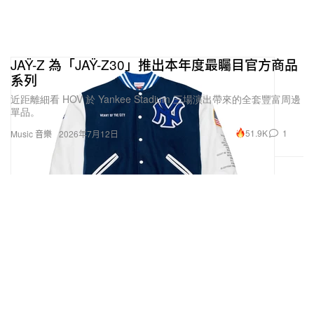
JAŸ-Z 為「JAŸ-Z30」推出本年度最矚目官方商品
系列
近距離細看 HOV 於 Yankee Stadium 三場演出帶來的全套豐富周邊
單品。
51.9K
1
Music 音樂
2026年7月12日