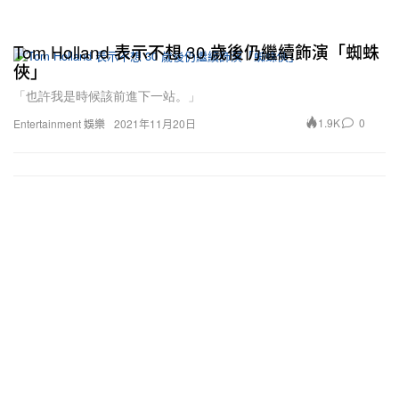
Tom Holland 表示不想 30 歲後仍繼續飾演「蜘蛛
俠」
「也許我是時候該前進下一站。」
1.9K
0
Entertainment 娛樂
2021年11月20日