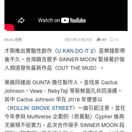
Music 音樂
2021年11月21日
0
588
才剛推出實驗性創作
〈U KAN DO iT 2〉
音樂錄影帶
後不久，台灣饒舌歌手 SiNNER MOON 緊接著於個
人頻道發布最新作品〈OUT THE MUD〉。
單曲同樣由 GUNTA 擔任製作人，並找來 Cactus
Johnson、Vews、RebyTaji 等新鮮面孔共同演繹。
其中 Cactus Johnson 早在 2018 年便曾以
〈ROLLIN’ GROVE STREET〉
一曲引起注意，並在
今年參與 Multiverse 企劃的〈奇異點〉Cypher 後再
次展現不俗實力，此次合作接手 SiNNER MOON 段