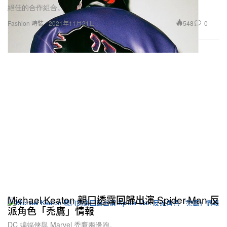
絕佳的合作組合。
548
0
Fashion 時裝
2021年11月21日
Michael Keaton 親口透露回歸出演 Spider-Man 反
派角色「禿鷹」情報
DC 蝙蝠俠與 Marvel 禿鷹兩邊跑。