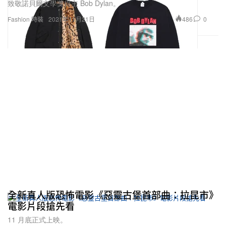
致敬諾貝爾文學獎得主 Bob Dylan。
486
0
Fashion 時裝
2021年11月21日
全新真人版恐怖電影《惡靈古堡首部曲：拉昆市》
電影片段搶先看
11 月底正式上映。