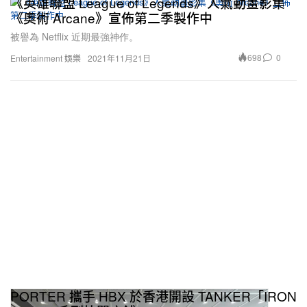
《英雄聯盟 League of Legends》人氣動畫影集
《奧術 Arcane》宣佈第二季製作中
被譽為 Netflix 近期最強神作。
698
0
Entertainment 娛樂
2021年11月21日
PORTER 攜手 HBX 於香港開設 TANKER「IRON