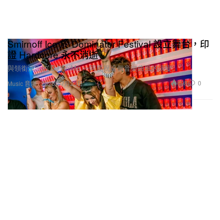
Smirnoff Ice 於 Dominator Festival 設立舞台，印
證 Hardcore 永不消逝
與領銜演出的 DJ AniMe 一同慶祝這個音樂曲風的演變。
698
0
Music 音樂
2026年7月23日