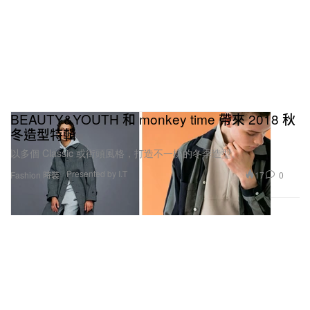
BEAUTY&YOUTH 和 monkey time 帶來 2018 秋
冬造型特輯
以多個 Classic 或街頭風格，打造不一樣的冬季造型。
Presented by I.T
17
0
Fashion 時裝