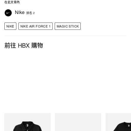
在此文章內
Nike
排名 2
NIKE
NIKE AIR FORCE 1
MAGIC STICK
前往 HBX 購物
INITIAL
Merrell 1TRL
INITIAL
Billionaire Boys Club X Initial
Merrell 1TRL X Perks And
BILLIONAIRE 
D Cotton Jacket
Mini Hydro Next Gen Moc
INITIAL D COT