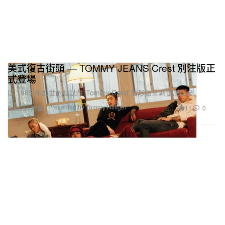
美式復古街頭 — TOMMY JEANS Crest 別注版正
式登場
以 1985 年面世的標誌性 Tommy Crest 盾形徽章為靈感出發。
Presented by Tommy Hilfiger
11
0
Fashion 時裝