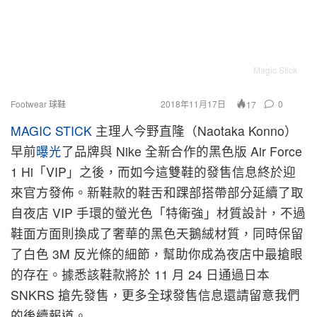
Magic Stick
Footwear 球鞋
2018年11月17日
0
17
MAGIC STICK
主理人今野直隆（Naotaka Konno）
早前
曝光
了品牌與 Nike 全新合作的黑色版 Air Force
1 Hi「VIP」之後，而如今這雙鞋的發售信息終於迎
來官方發佈。新鞋款的鞋舌和踝部搭帶部分延續了取
自夜店 VIP 手環的螢光色「特衛強」材質設計，不過
鞋面方面則換成了奢華的黑色天鵝絨材質，同時保留
了白色 3M 反光條的細節，幫助你成為夜店中最搶眼
的存在。據悉該鞋款將於 11 月 24 日通過日本
SNKRS 搶先發售，更多全球發售信息還請留意我們
的後續報道。