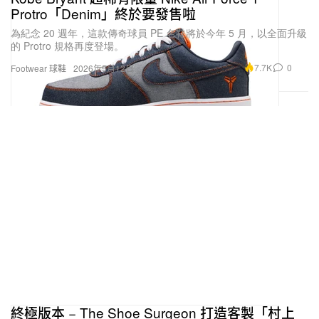
Protro「Denim」終於要發售啦
為紀念 20 週年，這款傳奇球員 PE 名鞋將於今年 5 月，以全面升級
的 Protro 規格再度登場。
7.7K
0
Footwear 球鞋
2026年5月12日
終極版本 − The Shoe Surgeon 打造客製「村上