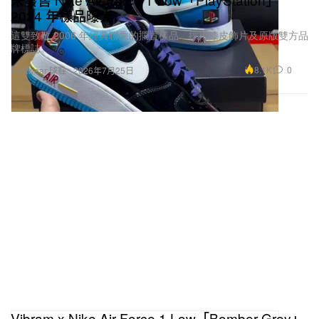
2024 年樣品曝光
這雙致敬 2006 年經典聯乘的擱置樣品，採用漆皮飾片及原版雙方品
牌標誌。
8.1K
0
Footwear 球鞋
2026年7月25日
Vibram x Nike Air Force 1 Low「Bomber Grey」