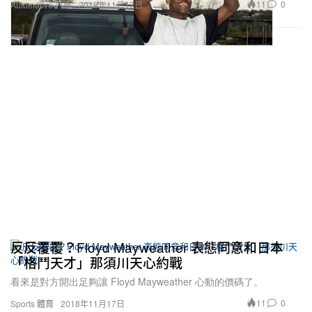
11
0
Automotive 汽車
2018年11月17日
反反覆覆？Floyd Mayweather 表態同意和日本
「格鬥天才」那須川天心約戰
看來是對方開出足夠讓 Floyd Mayweather 心動的價碼了。
11
0
Sports 體育
2018年11月17日