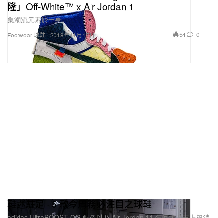
隆」Off-White™ x Air Jordan 1
集潮流元素於一身。
54
0
Footwear 球鞋
2018年11月17日
鞋迷駐足 · 5 款今周務必注目之球鞋
adidas UltraBOOST OG 配色以及 Air Jordan 11 年底大魔王上架消