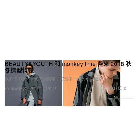
BEAUTY&YOUTH 和 monkey time 帶來 2018 秋
冬造型特輯
以多個 Classic 或街頭風格，打造不一樣的冬季造型。
Presented by I.T
17
0
Fashion 時裝