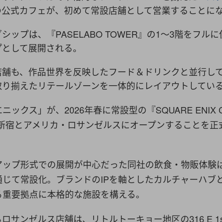
の公式カフェが、初めて常設店舗として営業することに
シップは、『PASELABO TOWER』の1〜3階をフル
プとして展開される。
店舗も、作品世界を反映したフード＆ドリンクと並行し
取り揃えたリテールゾーンを一体的にレイアウトしてい
ックス」が、2026年春に常設型の『SQUARE ENIX Ca
・新宿とアメリカ・ロサンゼルスにオープンすることを正
アップ形式での展開が中心だった同社の飲食・物販体験
通じて常設化。ブランドのIPを軸としたカルチャーハブ
る重要拠点に本格的な施設を構える。
サンゼルス店舗は、リトルトーキョー地区の316 E 1st 