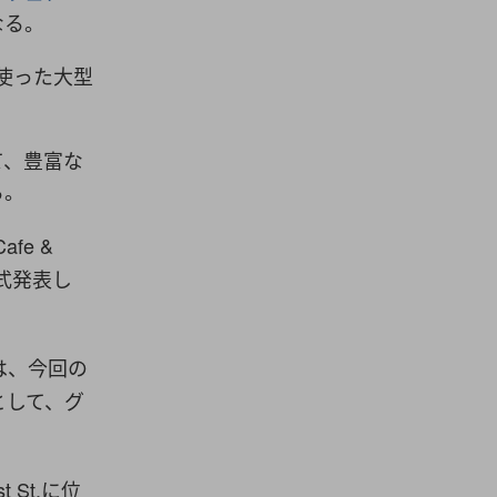
なる。
に使った大型
て、豊富な
る。
fe &
式発表し
は、今回の
として、グ
St.に位