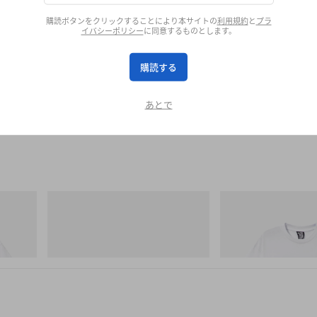
購読ボタンをクリックすることにより本サイトの
利用規約
と
プラ
イバシーポリシー
に同意するものとします。
購読する
あとで
Merrell 1TRL
INITIAL
Cotton T-
Merrell 1TRL X Perks And Mini Cham
Billionaire Boys Club X In
Storm GORE-TEX®
Shirt 2
今すぐ購入
今すぐ購入