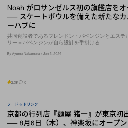
Noah がロサンゼルス初の旗艦店を
── スケートボウルを備えた新たなカ
ーハブに
共同創設者であるブレンドン・バベンジンとエステ
リー＝バベンジンが自ら設計を手掛ける
By
Ayumu Nakamura
/
Jun 3, 2026
2.3K
0
フード & ドリンク
京都の行列店『麺屋 猪一』が東京初
── 8月6日（木）、神楽坂にオープン