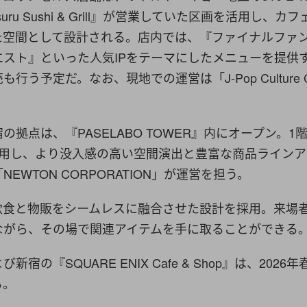
uru Sushi & Grill』が営業していた区画を活用し、カ
た空間として設計される。店内では、『ファイナルファ
エスト』といった人気IPをテーマにしたメニューを提供
う予定だ。なお、現地での運営は「J-Pop Culture Caf
の拠点は、『PASELABO TOWER』内にオープン。1
使用し、より没入感の高い空間演出と豊富な商品ライン
EWTON CORPORATION」が運営を担う。
飲食と物販をシームレスに融合させた設計を採用。来場
ながら、その場で関連アイテムを手に取ることができる
宿の『SQUARE ENIX Cafe & Shop』は、2026
る。