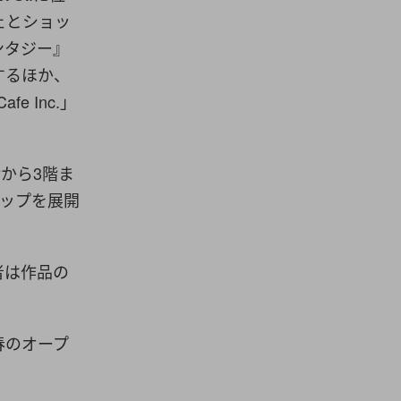
フェとショッ
ンタジー』
するほか、
e Inc.」
階から3階ま
アップを展開
者は作品の
。
年春のオープ