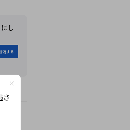
うにし
購読する
逃さ