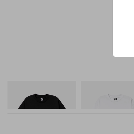
INITIAL
INITIAL
BILLIONAIRE BOYS CLUB X INITIAL D
Billionaire Boys Club X Initial D 
COTTON T-SHIRT #1
Shirt 3
今すぐ購入
今すぐ購入