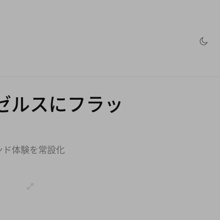
動画
ブランド
ストア
ゼルスにフラッ
ン
ンド体験を常設化