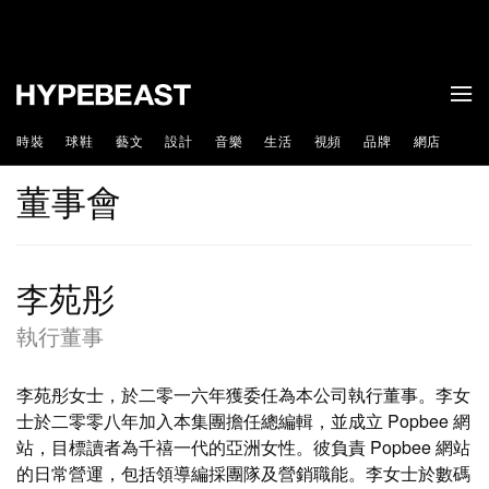
時裝
球鞋
藝文
設計
音樂
生活
視頻
品牌
網店
董事會
李苑彤
執行董事
李苑彤女士，於二零一六年獲委任為本公司執行董事。李女
士於二零零八年加入本集團擔任總編輯，並成立 Popbee 網
站，目標讀者為千禧一代的亞洲女性。彼負責 Popbee 網站
的日常營運，包括領導編採團隊及營銷職能。李女士於數碼