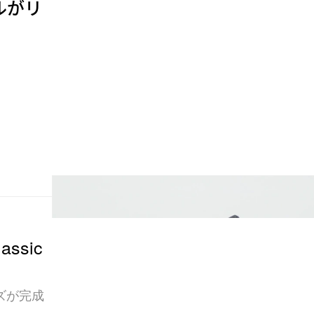
デルがリ
assic
ズが完成