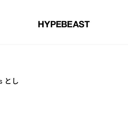
エア
アート
デザイン
ミュージック
ライフスタイル
ws とし