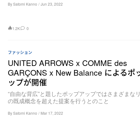
By
Satomi Kanno
/
Jun 23, 2022
1.2K
0
ファッション
UNITED ARROWS x COMME des
GARÇONS x New Balance による
ップが開催
“自由な背広”と題したポップアップではさまざまな
の既成概念を超えた提案を行うとのこと
By
Satomi Kanno
/
Mar 17, 2022