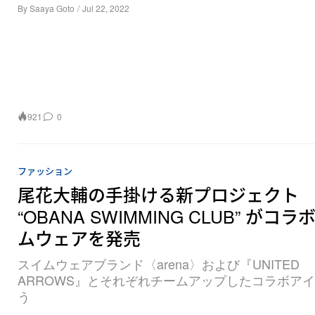
By
Saaya Goto
/
Jul 22, 2022
921
0
ファッション
尾花大輔の手掛ける新プロジェクト
“OBANA SWIMMING CLUB” がコ
ムウェアを発売
スイムウェアブランド〈arena〉および『UNITED
ARROWS』とそれぞれチームアップしたコラボア
う