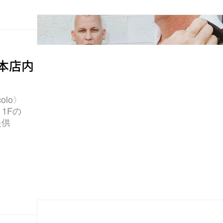
宿本店内
olo〉
1Fの
提供