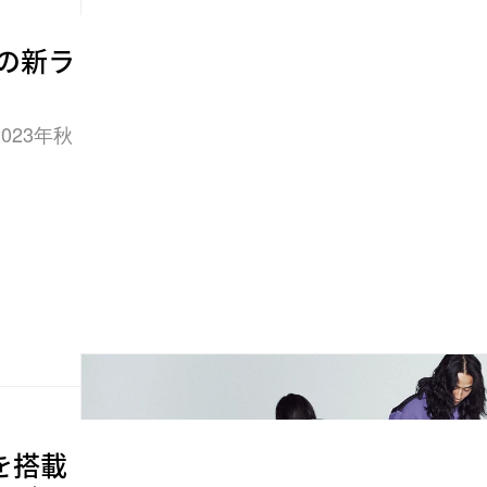
監修の新ラ
23年秋
 を搭載