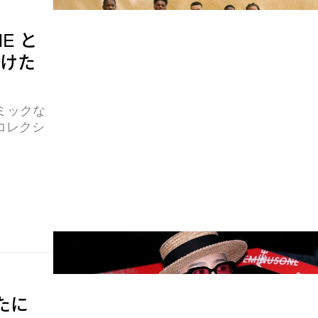
NE と
向けた
ミックな
コレクシ
新たに