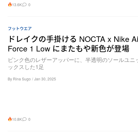
13.6K
0
フットウエア
ドレイクの手掛ける NOCTA x Nike Ai
Force 1 Low にまたもや新色が登場
ピンク色のレザーアッパーに、半透明のソールユニ
ックスした1足
By
Rina Sugo
/
Jan 30, 2025
10.8K
0