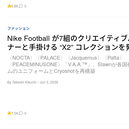
6.8K
0
ファッション
Nike Football が7組のクリエイティ
ナーと手掛ける “X2” コレクションを
〈NOCTA〉〈PALACE〉〈Jacquemus〉〈Patta〉
〈PEACEMINUSONE〉「V.A.A.™」、Slawnが各
ムのユニフォームとCryoshotを再構築
By
Takeshi Kikuchi
/
Jun 3, 2026
7.5K
0