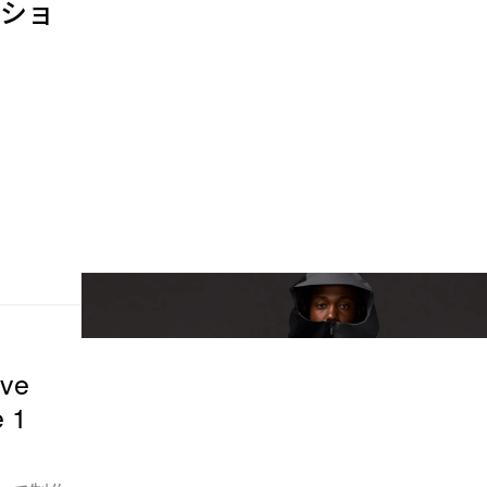
レクショ
ve
 1