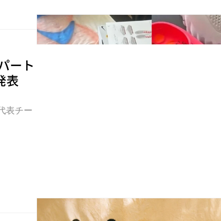
ブパート
発表
国代表チー