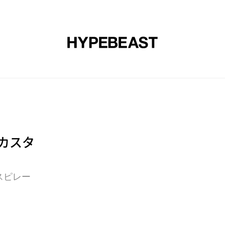
エア
アート
デザイン
ミュージック
ライフスタイル
 でカスタ
スピレー