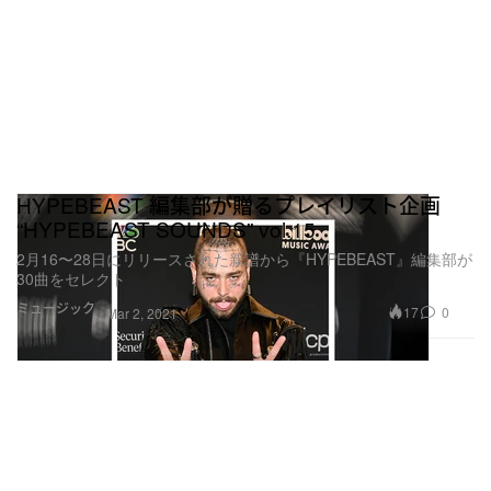
HYPEBEAST 編集部が贈るプレイリスト企画
“HYPEBEAST SOUNDS” vol.15
2月16〜28日にリリースされた新譜から『HYPEBEAST』編集部が
30曲をセレクト
ミュージック
17
0
Mar 2, 2021