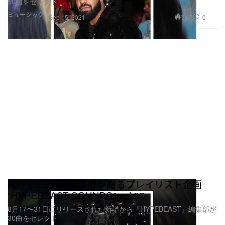
30曲をセレクト
ミュージック
795
0
Sep 15, 2021
HYPEBEAST 編集部が贈るプレイリスト企画
“HYPEBEAST SOUNDS” vol.27
8月17〜31日にリリースされた新譜から『HYPEBEAST』編集部が
30曲をセレクト