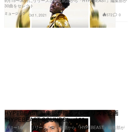
9月15〜30日にリリースされた新譜から『HYPEBEAST』編集部が
30曲をセレクト
ミュージック
572
0
Oct 1, 2021
HYPEBEAST 編集部が贈るプレイリスト企画
“HYPEBEAST SOUNDS” vol.28
9月1〜14日にリリースされた新譜から『HYPEBEAST』編集部が