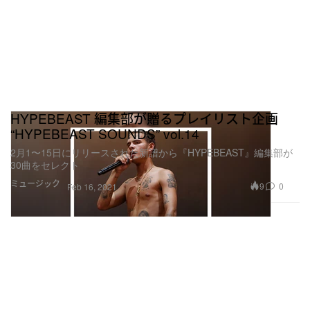
HYPEBEAST 編集部が贈るプレイリスト企画
“HYPEBEAST SOUNDS” vol.14
2月1〜15日にリリースされた新譜から『HYPEBEAST』編集部が
30曲をセレクト
ミュージック
9
0
Feb 16, 2021