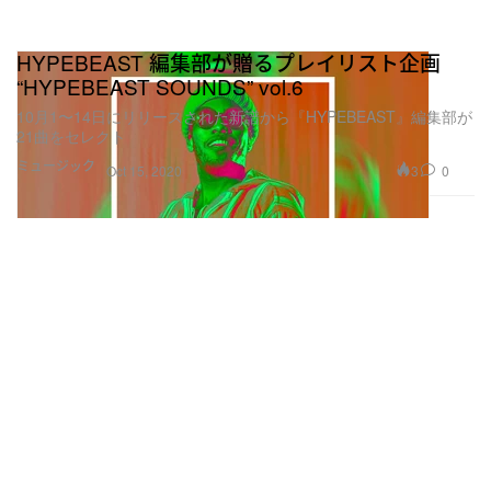
HYPEBEAST 編集部が贈るプレイリスト企画
“HYPEBEAST SOUNDS” vol.6
10月1〜14日にリリースされた新譜から『HYPEBEAST』編集部が
21曲をセレクト
ミュージック
3
0
Oct 15, 2020