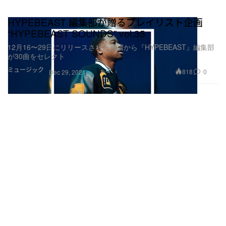
HYPEBEAST 編集部が贈るプレイリスト企画
“HYPEBEAST SOUNDS” vol.35
12月16〜29日にリリースされた新譜から『HYPEBEAST』編集部
が30曲をセレクト
ミュージック
818
0
Dec 29, 2021