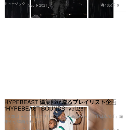
ミュージック
165
0
Sep 1, 2021
HYPEBEAST 編集部が贈るプレイリスト企画
“HYPEBEAST SOUNDS” vol.26
7月29日〜8月16日にリリースされた新譜から『HYPEBEAST』編
集部が30曲をセレクト
ミュージック