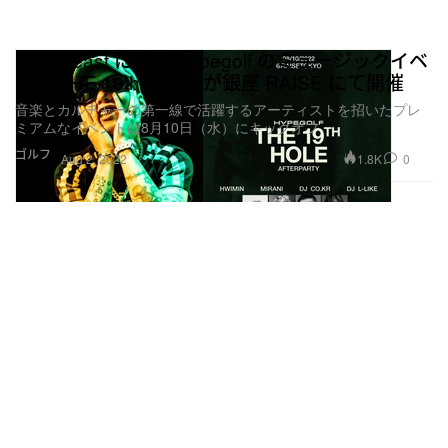
Hypebeast による Hypegolf のミュージックイベ
ント THE 19th HOLE が銀座 RAISE にて開催
音楽とカルチャーの第一線で活躍するアーティストを招いたプレ
ミアムなイベントは8月10日（水）にキックオフ
ゴルフ
1.8K
0
Aug 2, 2022