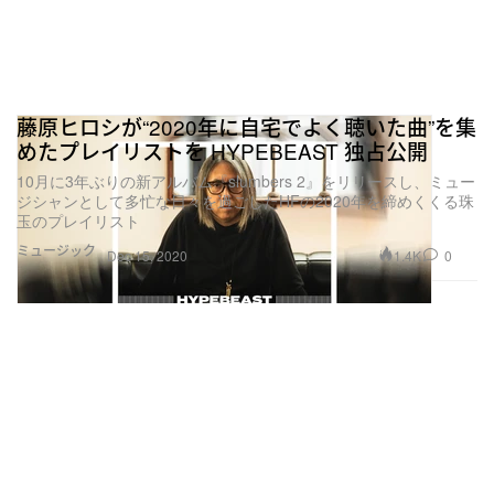
藤原ヒロシが“2020年に自宅でよく聴いた曲”を集
めたプレイリストを HYPEBEAST 独占公開
10月に3年ぶりの新アルバム『slumbers 2』をリリースし、ミュー
ジシャンとして多忙な日々を過ごしたHFの2020年を締めくくる珠
玉のプレイリスト
ミュージック
1.4K
0
Dec 15, 2020