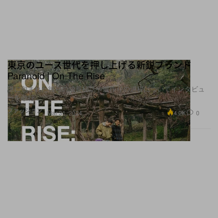
東京のユース世代を押し上げる新鋭ブランド
Paranoid | On The Rise
謎に包まれた彼らの成長秘話や服作りの過程についてインタビュ
ーを敢行
ファッション
4.2K
0
Mar 31, 2024