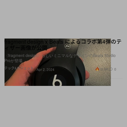
fragment design x Beats によるコラボ第4弾のテ
ィザー画像が公開
〈fragment design〉らしいミニマルなデザインのBeats Studio
Proが登場
テック&ガジェット
10.5K
0
Apr 2, 2024