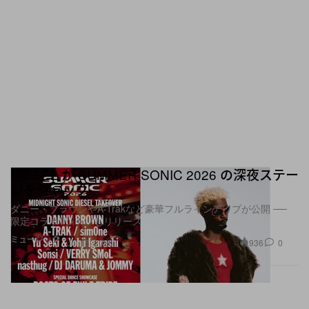
DIESEL が SUMMER SONIC 2026 の深夜ステー
ジをジャック
ダニー・ブラウンやA-Trakなど豪華フルラインアップが公開 ──
限定コラボTシャツもリリース
ミュージック
936
0
Jul 15, 2026