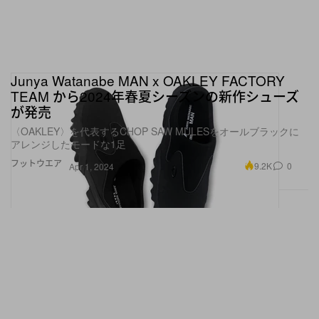
Junya Watanabe MAN x OAKLEY FACTORY
TEAM から2024年春夏シーズンの新作シューズ
が発売
〈OAKLEY〉を代表するCHOP SAW MULESをオールブラックに
アレンジしたモードな1足
フットウエア
9.2K
0
Apr 1, 2024