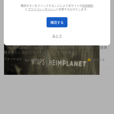
購読ボタンをクリックすることにより本サイトの
利用規約
と
プライバシーポリシー
に同意するものとします。
購読する
WTAPS からドイツ発のアウトドアギアレーベル
HEIMPLANET とのコラボレーションテントが発
あとで
売
「HEIMPLANET」を代表するモデル KIRRAに〈WTAPS〉の世界
観を落とし込んだスペシャルなテントが誕生
ファッション
8.9K
0
Apr 1, 2024