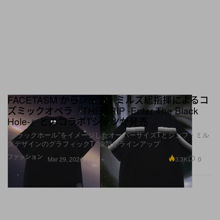
FACETASM からジェフ・ミルズ総指揮によるコ
ズミックオペラ『THE TRIP -Enter The Black
Hole-』とのコラボTシャツが発売
“ブラックホール”をイメージしたオーバーサイズTとジェフ・ミル
ズデザインのグラフィックTの2型がラインアップ
ファッション
3.3K
0
Mar 29, 2024