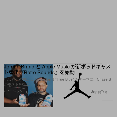
パキスタン：Takatak
イラン：Confess
カザフスタン：Ulytau
オーストラリア：Parkway Drive
ニュージーランド：Alien Weaponry
Jordan Brand と Apple Music が新ポッドキャス
ト番組『Retro Sounds』を始動
記念すべき初回は Air Jordan 3 “True Blue” をテーマに、Chase B
がホストを担当
ミュージック
518
0
Jul 15, 2026