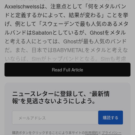
Axxelschweissは、注意点として「何をメタルバン
ドと定義するかによって、結果が変わる」ことを挙
げ、例として「スウェーデンで最も人気のあるメタ
ルバンドはSabatonとしているが、Ghostをメタル
と考える人にとっては、Ghostが最も人気のバンド
だ。また、日本ではBABYMETALをメタルと考えな
いならば、Simがトップバンドとなる。Simも考慮
しないとすれば、Galneryusだね」と述べた。ま
Read Full Article
た、グレーに塗りつぶされている国は、データが不
十分であるため結果を出すことができないとも説
ニュースレターに登録して、“最新情
明。
報”を見逃さないようにしよう。
その全貌が気になる方は、
こちら
と下記をチェック
購読する
しよう。
購読ボタンをクリックすることにより本サイトの
利用規約
と
プライバシー
The most popular metal band (2024) of each