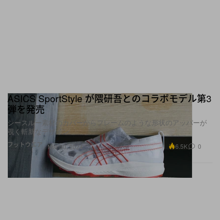
ASICS SportStyle が隈研吾とのコラボモデル第3
弾を発売
シースルー素材のカバーからフレームのような形状のアッパーが
覗く斬新なデザイン
フットウエア
6.5K
0
Mar 30, 2024