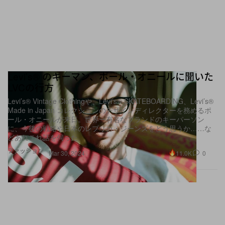
Levi’s® のキーマン、ポール・オニールに聞いた
LVCの行方
Levi’s® Vintage Clothingや、Levi’s® SKATEBOARDING、Levi’s®
Made in Japan コレクションのデザインディレクターを務めるポ
ール・オニールが来日。世界一有名なブランドのキーパーソン
に、今後の戦略や日本のレプリカ・ジーンズをどう思うか……な
どあれこれ話を伺った
ファッション
11.0K
0
Mar 30, 2024