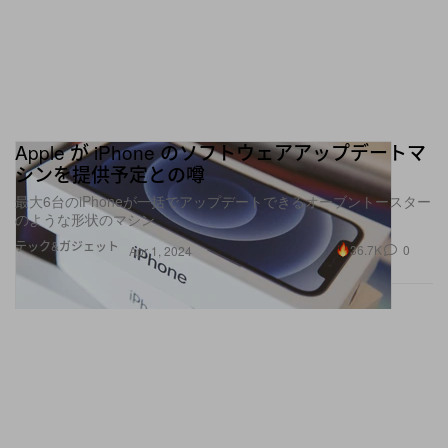
Apple が iPhone のソフトウェアアップデートマ
シンを提供予定との噂
最大6台のiPhoneが一括でアップデートできるオーブントースター
のような形状のマシン
テック&ガジェット
36.7K
0
Apr 1, 2024