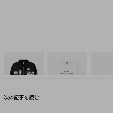
ウクライナ：Jinjer
フィンランド：Nightwish
イタリア：Wind Rose
ロシア：Slaughter to Prevail
南アフリカ：
Xavlegbmaofffassssitimiwoamndutroabcwapwaeiipp
ohfffX
マダガスカル：Beyond Your Ritual
INITIAL
INITIAL
プーマ
Billionaire Boys Club X Initial
Billionaire Boys Club X Initial
Speedcat Once
ボツワナ：Overthrust
D Cotton Jacket
D Cotton T-Shirt 3
今すぐ購入
ジンバブエ：Dividing the Element
今すぐ購入
今すぐ購入
中国：Nine Treasures
モンゴル：The Hu
インド：Bloodywood
次の記事を読む
日本：Babymetal
インドネシア：Dane