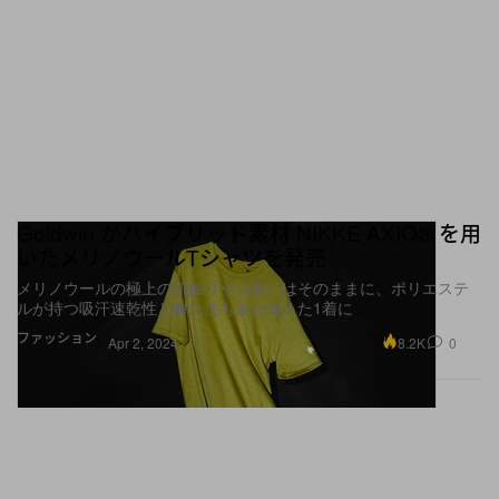
Goldwin がハイブリッド素材 NIKKE AXIO®︎ を用
いたメリノウールTシャツを発売
メリノウールの極上の肌触りや風合いはそのままに、ポリエステ
ルが持つ吸汗速乾性と耐久性も兼ね備えた1着に
ファッション
8.2K
0
Apr 2, 2024