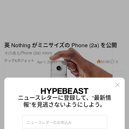
英 Nothing がミニサイズの Phone (2a) を公開
その名もPhone (2a) micro
テック&ガジェット
50.9K
0
Apr 1, 2024
ニュースレターに登録して、“最新情
報”を見逃さないようにしよう。