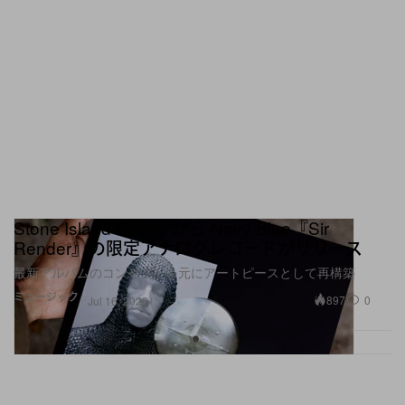
Stone Island Sound から Navy Blue『Sir
Render』の限定アナログレコードがリリース
最新アルバムのコンセプトを元にアートピースとして再構築
ミュージック
897
0
Jul 16, 2026