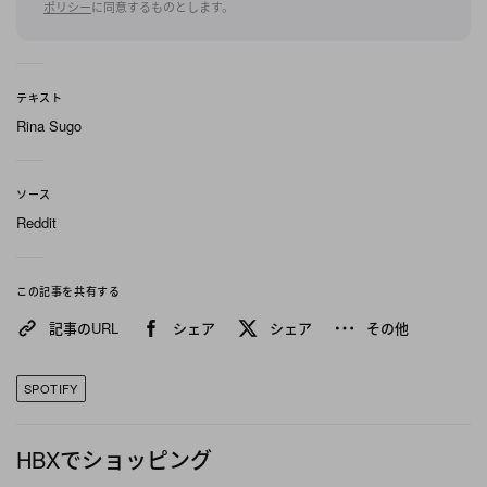
ポリシー
に同意するものとします。
country, according to Spotify
カナダ：Spiritbox
メキシコ：Anabantha
テキスト
キューバ：Zeus
Rina Sugo
ドミニカ共和国：La Armada
ブラジル：Sepultura
ソース
コロンビア：Kraken
Reddit
ペルー：Difonia
ベネズエラ：Cultura Tres
この記事を共有する
イギリス：Black Sabbath
記事のURL
シェア
シェア
その他
ドイツ：Rammstein
フランス：Gojira
SPOTIFY
ポーランド：Behemoth
ノルウェイ：Dimmu Borgir
HBXでショッピング
スウェーデン：Sabaton