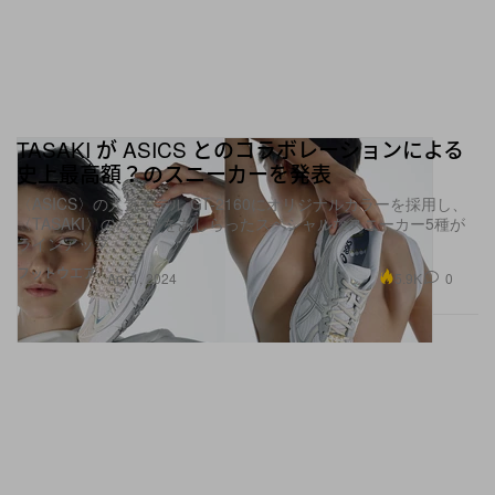
TASAKI が ASICS とのコラボレーションによる
史上最高額？のスニーカーを発表
〈ASICS〉の人気モデル GT-2160にオリジナルカラーを採用し、
〈TASAKI〉のパールをあしらったスペシャルなスニーカー5種が
ラインアップ
フットウエア
5.9K
0
Apr 1, 2024