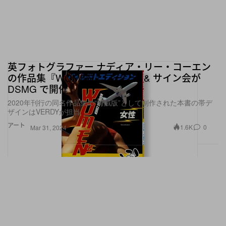
英フォトグラファー ナディア・リー・コーエン
の作品集『WOMEN』ローンチ & サイン会が
DSMG で開催
2020年刊行の同名作品集の“海賊版”として制作された本書の帯デ
ザインはVERDYが担当
アート
1.6K
0
Mar 31, 2024