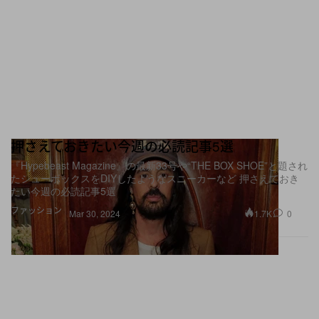
押さえておきたい今週の必読記事5選
『Hypebeast Magazine』の最新33号や“THE BOX SHOE”と題され
たシューボックスをDIYしたようなスニーカーなど 押さえておき
たい今週の必読記事5選
ファッション
1.7K
0
Mar 30, 2024