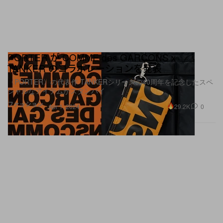
PORTER が COMME des GARÇONS x
TANKER のコラボレーションを発表
〈PORTER〉の代表作 TANKERシリーズの40周年を記念したスペ
シャルなアイテムがスタンバイ
ファッション
29.2K
0
Apr 1, 2024