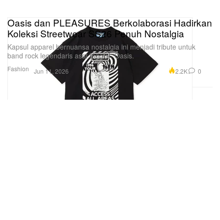
Oasis dan PLEASURES Berkolaborasi Hadirkan
Koleksi Streetwear SS26 Penuh Nostalgia
Kapsul apparel bernuansa nostalgia ini menjadi tribute untuk
band rock legendaris asal Inggris, Oasis.
Fashion
2.2K
0
Jun 11, 2026