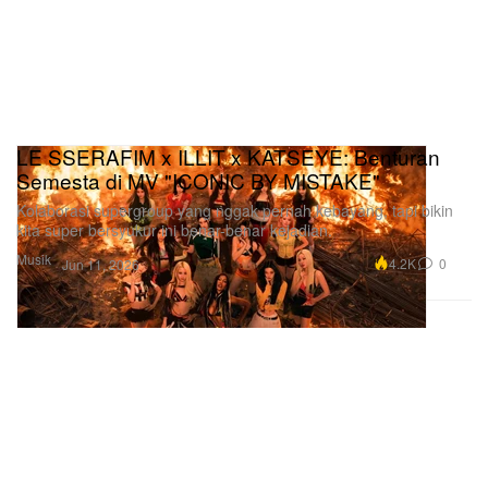
LE SSERAFIM x ILLIT x KATSEYE: Benturan
Semesta di MV "ICONIC BY MISTAKE"
Kolaborasi supergroup yang nggak pernah kebayang, tapi bikin
kita super bersyukur ini benar-benar kejadian.
Musik
4.2K
0
Jun 11, 2026