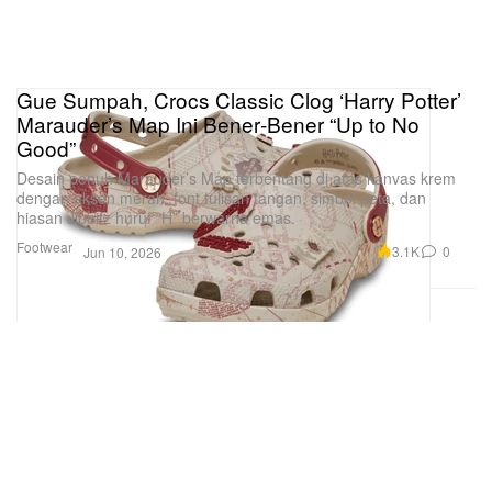
Gue Sumpah, Crocs Classic Clog ‘Harry Potter’
Marauder’s Map Ini Bener‑Bener “Up to No
Good”
Desain penuh Marauder’s Map terbentang di atas kanvas krem
dengan aksen merah, font tulisan tangan, simbol peta, dan
hiasan Jibbitz huruf “H” berwarna emas.
Footwear
3.1K
0
Jun 10, 2026