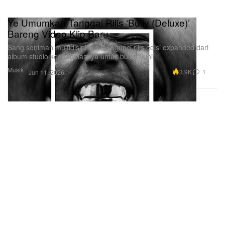
Ye Umumkan Tanggal Rilis ‘Bully (Deluxe)’
Bareng Video Klip Baru
Sang seniman multidisipliner mengunci rilis edisi expanded dari
album studio keduabelasnya untuk bulan Juni.
Musik
3.9K
1
Jun 11, 2026