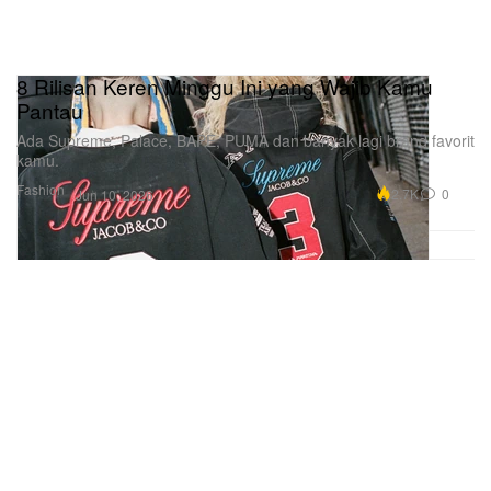
8 Rilisan Keren Minggu Ini yang Wajib Kamu
Pantau
Ada Supreme, Palace, BAPE, PUMA dan banyak lagi brand favorit
kamu.
Fashion
2.7K
0
Jun 10, 2026