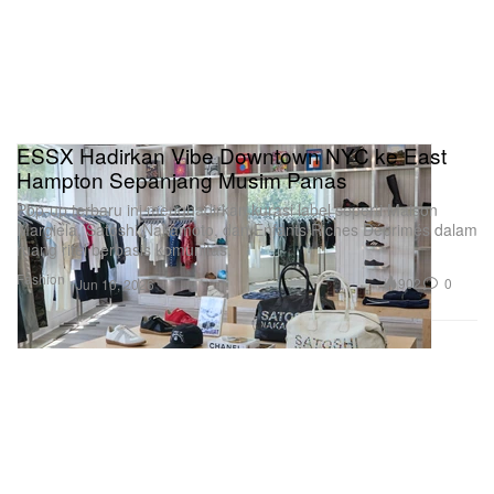
ESSX Hadirkan Vibe Downtown NYC ke East
Hampton Sepanjang Musim Panas
Pop-up terbaru ini menghadirkan kurasi label seperti Maison
Margiela, Satoshi Nakamoto, dan Enfants Riches Déprimés dalam
ruang ritel berbasis komunitas.
Fashion
902
0
Jun 10, 2026