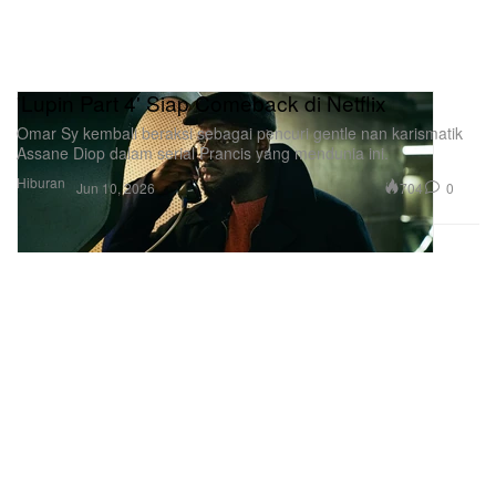
'Lupin Part 4' Siap Comeback di Netflix
Omar Sy kembali beraksi sebagai pencuri gentle nan karismatik
Assane Diop dalam serial Prancis yang mendunia ini.
Hiburan
704
0
Jun 10, 2026