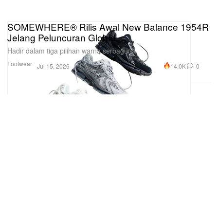
SOMEWHERE® Rilis Awal New Balance 1954R
Jelang Peluncuran Global
Hadir dalam tiga pilihan warna serbaguna.
Footwear
14.0K
0
Jul 15, 2026