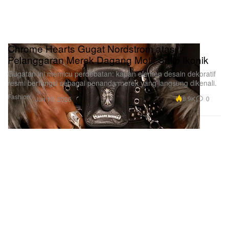
Chrome Hearts Gugat Nordstrom atas
Pelanggaran Merek Dagang Motif Salib Ikonik
Gugatan ini memicu perdebatan: kapan elemen desain dekoratif
resmi berfungsi sebagai penanda merek yang langsung dikenali.
Fashion
8.9K
0
Jun 10, 2026