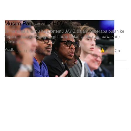
Musim Panas Milik HOV
Di mana saja kamu bisa ketemu JAY-Z dalam beberapa bulan ke
depan – dan apa yang kami harap bakal ia rilis (dan bawakan)
setelah itu.
Musik
2.5K
0
Jun 11, 2026