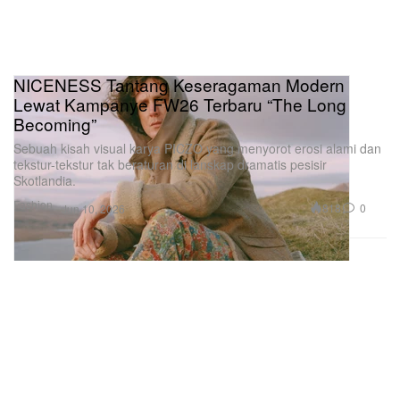
NICENESS Tantang Keseragaman Modern
Lewat Kampanye FW26 Terbaru “The Long
Becoming”
Sebuah kisah visual karya PICZO yang menyorot erosi alami dan
tekstur-tekstur tak beraturan di lanskap dramatis pesisir
Skotlandia.
Fashion
818
0
Jun 10, 2026