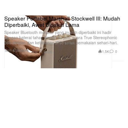
Speaker Portabel Marshall Stockwell III: Mudah
Diperbaiki, Awet Dipakai Lama
Speaker Bluetooth modular yang mudah diperbaiki ini hadir
dengan baterai tahan hingga 40 jam, suara True Stereophonic
360 derajat, dan ketahanan IP55 untuk pemakaian sehari-hari.
Tech & Gadgets
1.5K
0
Jun 11, 2026