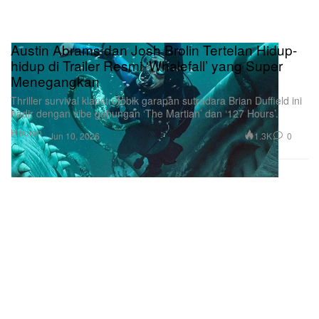
Austin Abrams dan Josh Brolin Tertelan Hidup-
hidup di Trailer Resmi ‘Whalefall’ yang Super
Menegangkan
Thriller survival klaustrofobik garapan sutradara Brian Duffield ini
hadir dengan vibe gabungan ‘The Martian’ dan ‘127 Hours’.
Hiburan
1.3K
0
Jun 10, 2026