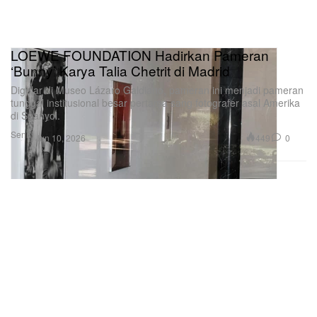
LOEWE FOUNDATION Hadirkan Pameran
‘Bunny’ Karya Talia Chetrit di Madrid
Digelar di Museo Lázaro Galdiano, pameran ini menjadi pameran
tunggal institusional besar pertama sang fotografer asal Amerika
di Spanyol.
Seni
449
0
Jun 10, 2026