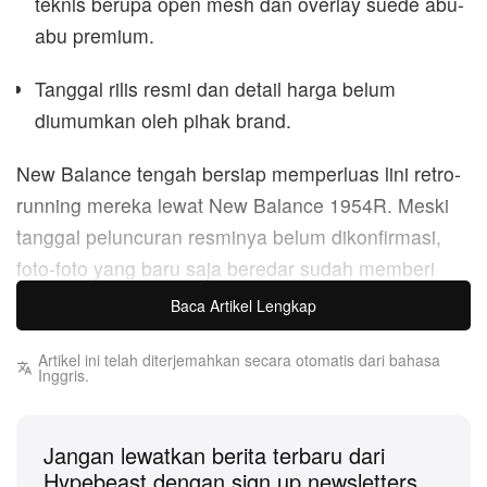
teknis berupa open mesh dan overlay suede abu-
abu premium.
Tanggal rilis resmi dan detail harga belum
diumumkan oleh pihak brand.
New Balance tengah bersiap memperluas lini retro-
running mereka lewat New Balance 1954R. Meski
tanggal peluncuran resminya belum dikonfirmasi,
foto-foto yang baru saja beredar sudah memberi
bocoran tampilan tech-runner terbaru ini dalam
Baca Artikel Lengkap
balutan colorway klasik abu-abu dan hitam.
Artikel ini telah diterjemahkan secara otomatis dari bahasa
Inggris.
First look menampilkan upper berlapis tebal yang
dibangun dari perpaduan material teknis open mesh
Jangan lewatkan berita terbaru dari
dan suede abu-abu premium. Nuansa abu-abu tonal
Hypebeast dengan sign up newsletters