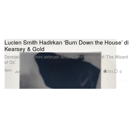
Lucien Smith Hadirkan ‘Burn Down the House’ di
Kearsey & Gold
Deretan lukisan mini airbrush terbaru terinspirasi dari ‘The Wizard
of Oz’.
Seni
701
0
Jun 11, 2026