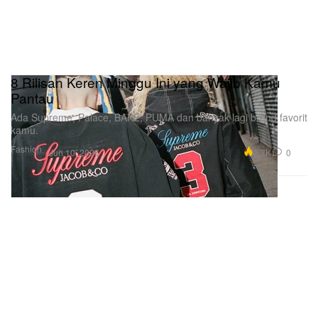
8 Rilisan Keren Minggu Ini yang Wajib Kamu
Pantau
Ada Supreme, Palace, BAPE, PUMA dan banyak lagi brand favorit
kamu.
Fashion
2.7K
0
Jun 10, 2026