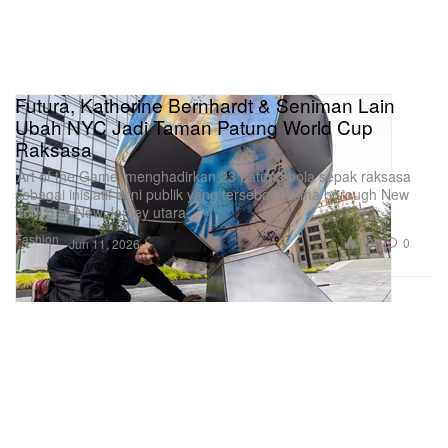
Futura, Katherine Bernhardt & Seniman Lain
Ubah NYC Jadi Taman Patung World Cup
Raksasa
‘Art of the Game’ menghadirkan 23 patung bola sepak raksasa
sebagai inisiatif seni publik yang tersebar di lima borough New
York dan New Jersey utara.
Fashion
1.3K
0
Jun 11, 2026