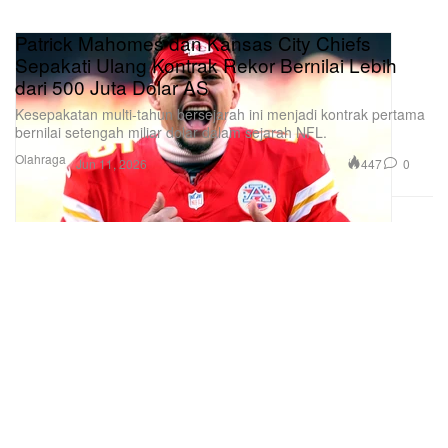
Patrick Mahomes dan Kansas City Chiefs
Sepakati Ulang Kontrak Rekor Bernilai Lebih
dari 500 Juta Dolar AS
Kesepakatan multi-tahun bersejarah ini menjadi kontrak pertama
bernilai setengah miliar dolar dalam sejarah NFL.
Olahraga
447
0
Jun 11, 2026