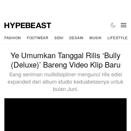
FASHION
FOOTWEAR
SENI
DESAIN
MUSIK
LIFESTYLE
Ye Umumkan Tanggal Rilis ‘Bully
(Deluxe)’ Bareng Video Klip Baru
Sang seniman multidisipliner mengunci rilis edisi
expanded dari album studio keduabelasnya untuk
bulan Juni.
?si=dqSW9KnoBoDPZqtE