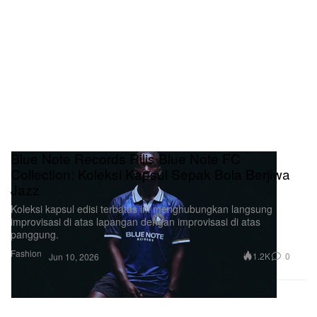
Blue Note Records Rilis Blue Note FC
Collection: Koleksi Kapsul Sepak Bola Berjiwa
Jazz
Koleksi kapsul edisi terbatas ini menghubungkan langsung
improvisasi di atas lapangan dengan improvisasi di atas
panggung.
Fashion
1.2K
0
Jun 10, 2026