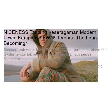
NICENESS Tantang Keseragaman Modern
Lewat Kampanye FW26 Terbaru “The Long
Becoming”
Sebuah kisah visual karya PICZO yang menyorot erosi alami dan
tekstur-tekstur tak beraturan di lanskap dramatis pesisir
Skotlandia.
Fashion
818
0
Jun 10, 2026