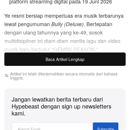
platform streaming digital pada 19 Juni 2026
Ye resmi bersiap memperluas era musik terbarunya
lewat pengumuman
Bully (Deluxe)
. Bertepatan
dengan ulang tahunnya yang ke‑49, sosok
multidisipliner ini diam‑diam merilis lagu dan video
musik baru berjudul “GEMINI SEASON,”
memanfaatkan kolom deskripsi di YouTube proyek
Baca Artikel Lengkap
tersebut untuk mengonfirmasi tanggal rilis resmi
edisi deluxe yang akan datang. Menyusul debut
Artikel ini telah diterjemahkan secara otomatis dari bahasa
Inggris.
rekaman orisinalnya awal tahun ini, babak terbaru
dari rangkaian perilisan Bully sudah dipastikan hadir
Jangan lewatkan berita terbaru dari
akhir bulan ini.
Hypebeast dengan sign up newsletters
kami.
Jika ditelisik lebih jauh, rilisan mengejutkan ini
menjelma sebagai proyek visual provokatif yang
Subscribe