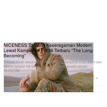
NICENESS Tantang Keseragaman Modern
Lewat Kampanye FW26 Terbaru “The Long
Becoming”
Sebuah kisah visual karya PICZO yang menyorot erosi alami dan
tekstur-tekstur tak beraturan di lanskap dramatis pesisir
Skotlandia.
Fashion
818
0
Jun 10, 2026