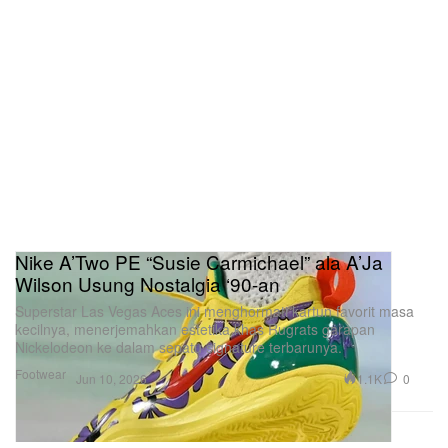
Nike A’Two PE “Susie Carmichael” ala A’Ja
Wilson Usung Nostalgia ‘90-an
Superstar Las Vegas Aces ini menghormati kartun favorit masa
kecilnya, menerjemahkan estetika khas Rugrats garapan
Nickelodeon ke dalam sepatu signature terbarunya.
Footwear
1.1K
0
Jun 10, 2026