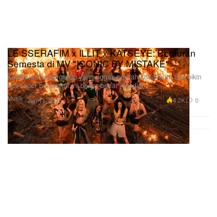
LE SSERAFIM x ILLIT x KATSEYE: Benturan
Semesta di MV "ICONIC BY MISTAKE"
Kolaborasi supergroup yang nggak pernah kebayang, tapi bikin
kita super bersyukur ini benar-benar kejadian.
Musik
4.2K
0
Jun 11, 2026