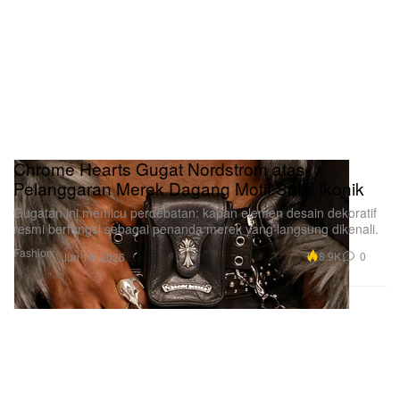
Chrome Hearts Gugat Nordstrom atas
Pelanggaran Merek Dagang Motif Salib Ikonik
Gugatan ini memicu perdebatan: kapan elemen desain dekoratif
resmi berfungsi sebagai penanda merek yang langsung dikenali.
Fashion
8.9K
0
Jun 10, 2026