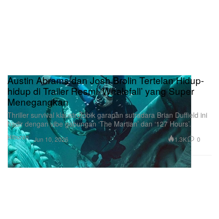
Austin Abrams dan Josh Brolin Tertelan Hidup-
hidup di Trailer Resmi ‘Whalefall’ yang Super
Menegangkan
Thriller survival klaustrofobik garapan sutradara Brian Duffield ini
hadir dengan vibe gabungan ‘The Martian’ dan ‘127 Hours’.
Hiburan
1.3K
0
Jun 10, 2026