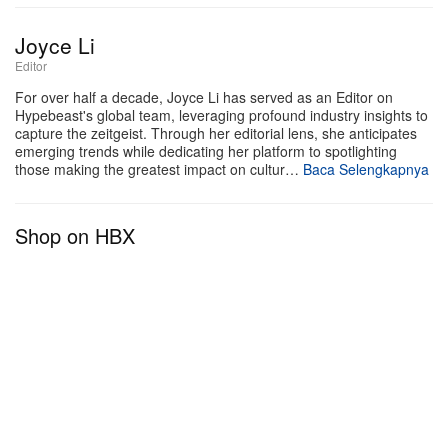
memperkuat fondasi Bully, yang awalnya dirilis pada
Joyce Li
28 Maret 2026 melalui YZY dan Gamma, dan debut
Editor
di posisi No. 2 tangga album Billboard 200. Meski
For over half a decade, Joyce Li has served as an Editor on
daftar lagu lengkapnya belum diresmikan, “GEMINI
Hypebeast's global team, leveraging profound industry insights to
SEASON” sangat diperkirakan akan menjadi
capture the zeitgeist. Through her editorial lens, she anticipates
emerging trends while dedicating her platform to spotlighting
jangkar utama untuk materi tambahan di edisi
those making the greatest impact on cultur…
Baca Selengkapnya
deluxe nanti.
Shop on HBX
Album
Bully (Deluxe)
akan resmi dirilis pada 19 Juni
2026