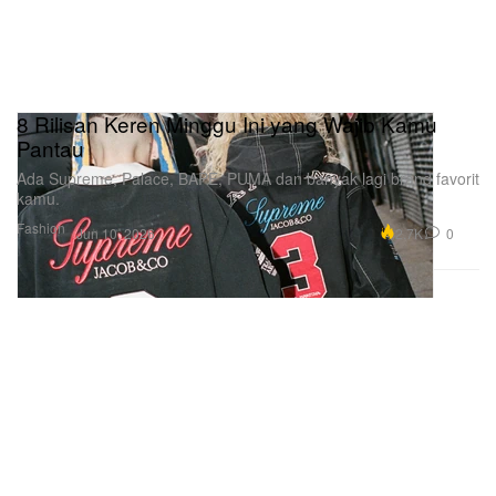
8 Rilisan Keren Minggu Ini yang Wajib Kamu
Pantau
Ada Supreme, Palace, BAPE, PUMA dan banyak lagi brand favorit
kamu.
Fashion
2.7K
0
Jun 10, 2026