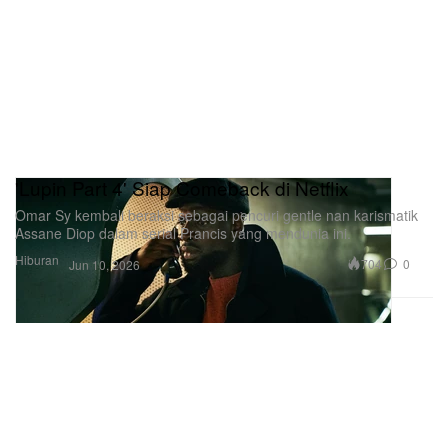
'Lupin Part 4' Siap Comeback di Netflix
Omar Sy kembali beraksi sebagai pencuri gentle nan karismatik
Assane Diop dalam serial Prancis yang mendunia ini.
Hiburan
704
0
Jun 10, 2026