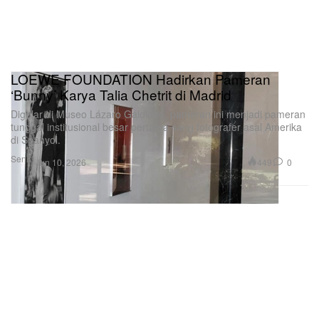
LOEWE FOUNDATION Hadirkan Pameran
‘Bunny’ Karya Talia Chetrit di Madrid
Digelar di Museo Lázaro Galdiano, pameran ini menjadi pameran
tunggal institusional besar pertama sang fotografer asal Amerika
di Spanyol.
Seni
449
0
Jun 10, 2026