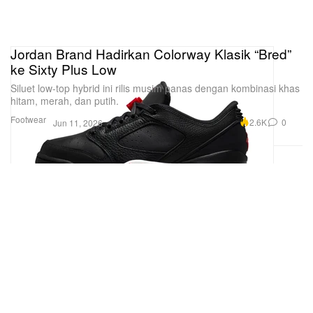
Jordan Brand Hadirkan Colorway Klasik “Bred”
ke Sixty Plus Low
Siluet low-top hybrid ini rilis musim panas dengan kombinasi khas
hitam, merah, dan putih.
Footwear
2.6K
0
Jun 11, 2026