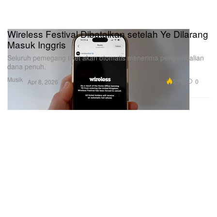
Wireless Festival Dibatalkan setelah Ye Dilarang
Masuk Inggris
Seluruh pemegang tiket akan otomatis menerima pengembalian
dana penuh.
Musik
2.0K
0
Apr 8, 2026