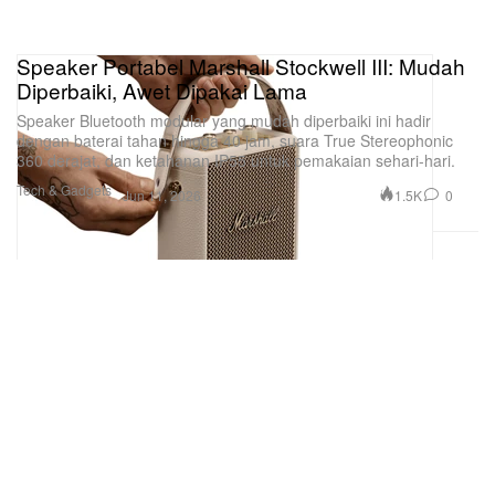
Speaker Portabel Marshall Stockwell III: Mudah
Diperbaiki, Awet Dipakai Lama
Speaker Bluetooth modular yang mudah diperbaiki ini hadir
dengan baterai tahan hingga 40 jam, suara True Stereophonic
360 derajat, dan ketahanan IP55 untuk pemakaian sehari-hari.
Tech & Gadgets
1.5K
0
Jun 11, 2026