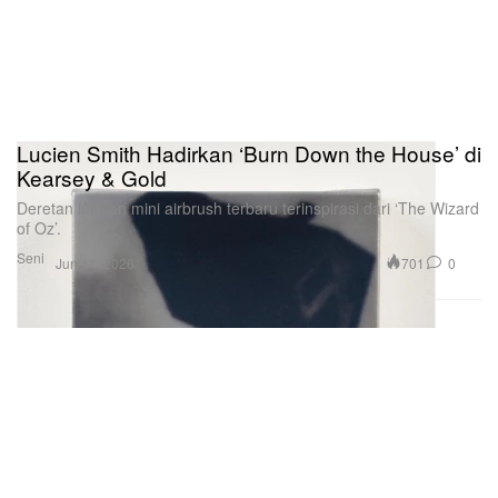
Lucien Smith Hadirkan ‘Burn Down the House’ di
Kearsey & Gold
Deretan lukisan mini airbrush terbaru terinspirasi dari ‘The Wizard
of Oz’.
Seni
701
0
Jun 11, 2026