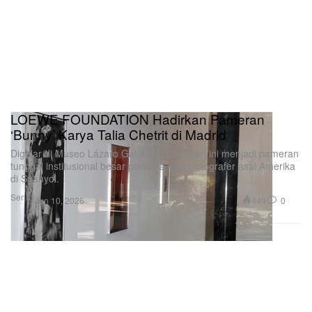
LOEWE FOUNDATION Hadirkan Pameran
‘Bunny’ Karya Talia Chetrit di Madrid
Digelar di Museo Lázaro Galdiano, pameran ini menjadi pameran
tunggal institusional besar pertama sang fotografer asal Amerika
di Spanyol.
Seni
449
0
Jun 10, 2026