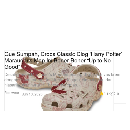
Gue Sumpah, Crocs Classic Clog ‘Harry Potter’
Marauder’s Map Ini Bener‑Bener “Up to No
Good”
Desain penuh Marauder’s Map terbentang di atas kanvas krem
dengan aksen merah, font tulisan tangan, simbol peta, dan
hiasan Jibbitz huruf “H” berwarna emas.
Footwear
3.1K
0
Jun 10, 2026