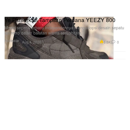
Ye Pamerkan Tampilan Perdana YEEZY 800
Model sepatu terbaru independennya mengadopsi desain sepatu
lari retro dalam balutan warna serbahitam.
Footwear
6.6K
0
Aug 4, 2026