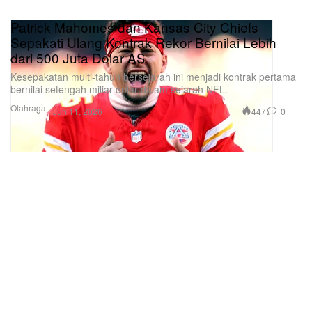
Patrick Mahomes dan Kansas City Chiefs
Sepakati Ulang Kontrak Rekor Bernilai Lebih
dari 500 Juta Dolar AS
Kesepakatan multi-tahun bersejarah ini menjadi kontrak pertama
bernilai setengah miliar dolar dalam sejarah NFL.
Olahraga
447
0
Jun 11, 2026