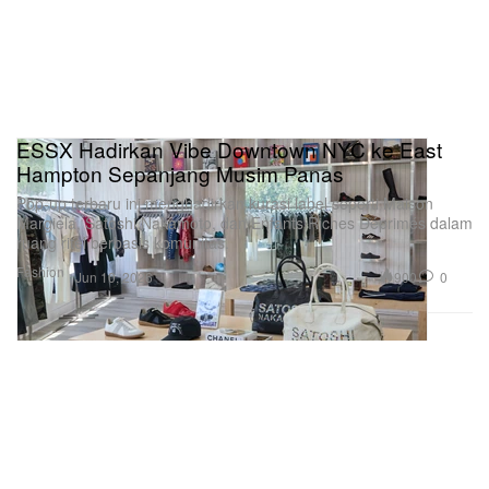
ESSX Hadirkan Vibe Downtown NYC ke East
Hampton Sepanjang Musim Panas
Pop-up terbaru ini menghadirkan kurasi label seperti Maison
Margiela, Satoshi Nakamoto, dan Enfants Riches Déprimés dalam
ruang ritel berbasis komunitas.
Fashion
900
0
Jun 10, 2026