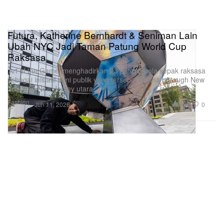
Futura, Katherine Bernhardt & Seniman Lain
Ubah NYC Jadi Taman Patung World Cup
Raksasa
‘Art of the Game’ menghadirkan 23 patung bola sepak raksasa
sebagai inisiatif seni publik yang tersebar di lima borough New
York dan New Jersey utara.
Fashion
1.3K
0
Jun 11, 2026