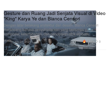
Gesture dan Ruang Jadi Senjata Visual di Video
"King" Karya Ye dan Bianca Censori
Dengan latar belakang arsitektur dan desain, Bianca Censori
merancang bahasa penyutradaraan yang bertumpu pada
komposisi, ketertahanan, dan penciptaan citra simbolik.
Musik
10.6K
0
Jun 21, 2026