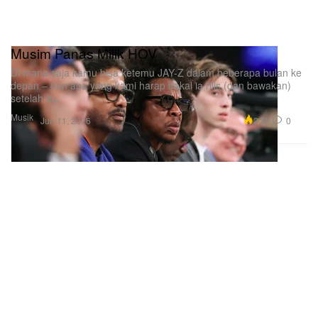
Musim Panas Milik HOV
Di mana saja kamu bisa ketemu JAY-Z dalam beberapa bulan ke
depan – dan apa yang kami harap bakal ia rilis (dan bawakan)
setelah itu.
Musik
2.5K
0
Jun 11, 2026