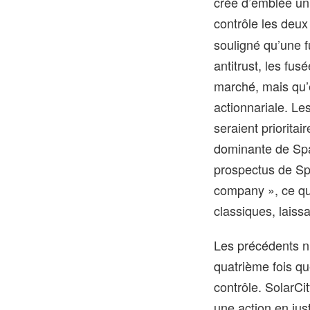
crée d’emblée un 
contrôle les deux
souligné qu’une f
antitrust, les fu
marché, mais qu’
actionnariale. Le
seraient priorita
dominante de Spac
prospectus de Spa
company », ce qu
classiques, laiss
Les précédents n’
quatrième fois qu
contrôle. SolarCi
une action en jus