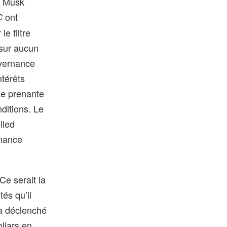
ue Musk
ont
C
e filtre
 sur aucun
uvernance
ntérêts
ie prenante
ditions. Le
lled
rnance
Ce serait la
és qu’il
 a déclenché
ollars en