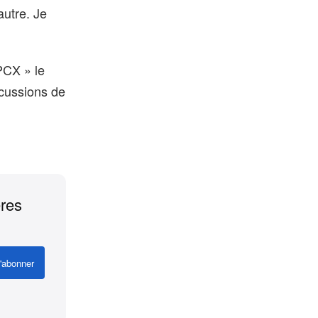
autre. Je
PCX » le
scussions de
ères
'abonner