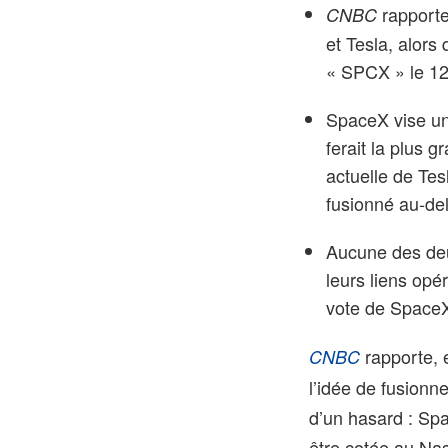
rapporte
CNBC
et Tesla, alor
« SPCX » le 12 
SpaceX vise une
ferait la plus g
actuelle de Tes
fusionné au‑del
Aucune des deux
leurs liens opé
vote de Space
rapporte, 
CNBC
l’idée de fusionn
d’un hasard : Sp
être cotée au Na