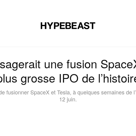
CHAUSSURES
ART
DESIGN
MUSIQUE
ART DE VIVRE
sagerait une fusion SpaceX
plus grosse IPO de l’histoir
 de fusionner SpaceX et Tesla, à quelques semaines de 
12 juin.