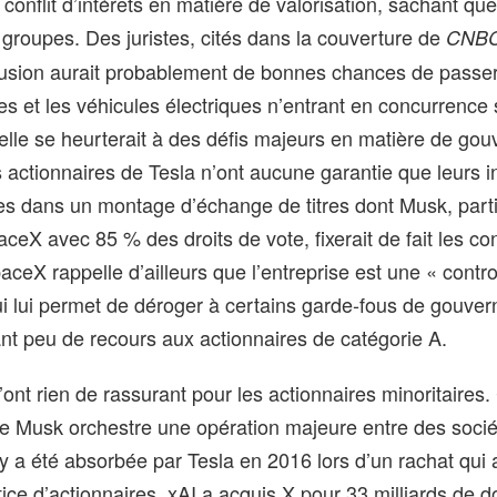
conflit d’intérêts en matière de valorisation, sachant q
 groupes. Des juristes, cités dans la couverture de
CNB
usion aurait probablement de bonnes chances de passer l
sées et les véhicules électriques n’entrant en concurrence
elle se heurterait à des défis majeurs en matière de go
s actionnaires de Tesla n’ont aucune garantie que leurs i
ires dans un montage d’échange de titres dont Musk, part
eX avec 85 % des droits de vote, fixerait de fait les con
ceX rappelle d’ailleurs que l’entreprise est une « contro
i lui permet de déroger à certains garde‑fous de gouve
ant peu de recours aux actionnaires de catégorie A.
ont rien de rassurant pour les actionnaires minoritaires. 
e Musk orchestre une opération majeure entre des sociét
ty a été absorbée par Tesla en 2016 lors d’un rachat qui
tice d’actionnaires. xAI a acquis X pour 33 milliards de d