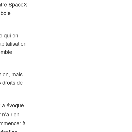
ntre SpaceX
mbole
e qui en
apitalisation
semble
sion, mais
s droits de
k
a évoqué
 n’a rien
mmencer à
risation