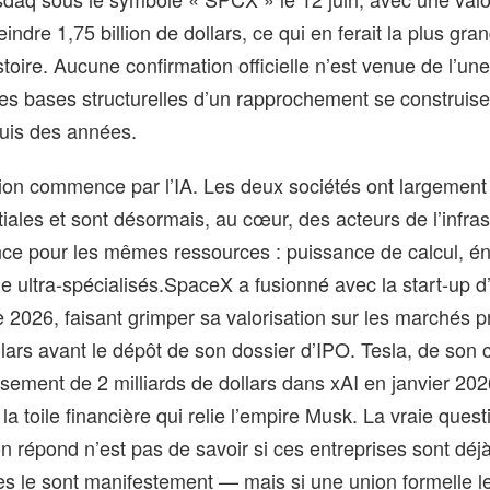
indre 1,75 billion de dollars, ce qui en ferait la plus gra
toire. Aucune confirmation officielle n’est venue de l’une
les bases structurelles d’un rapprochement se construise
uis des années.
sion commence par l’IA. Les deux sociétés ont largemen
itiales et sont désormais, au cœur, des acteurs de l’infras
nce pour les mêmes ressources : puissance de calcul, én
ie ultra‑spécialisés.
SpaceX a fusionné avec la start‑up d
 2026, faisant grimper sa valorisation sur les marchés p
ollars avant le dépôt de son dossier d’IPO. Tesla, de son 
ssement de 2 milliards de dollars dans xAI en janvier 202
la toile financière qui relie l’empire Musk. La vraie quest
on répond n’est pas de savoir si ces entreprises sont déj
s le sont manifestement — mais si une union formelle leur