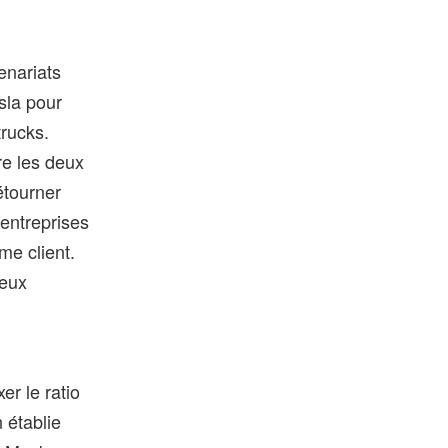
enariats
sla pour
trucks.
re les deux
étourner
entreprises
me client.
deux
er le ratio
 établie