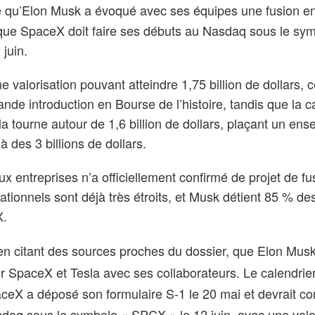
 qu’Elon Musk a évoqué avec ses équipes une fusion e
s que SpaceX doit faire ses débuts au Nasdaq sous le sy
juin.
 valorisation pouvant atteindre 1,75 billion de dollars, c
rande introduction en Bourse de l’histoire, tandis que la c
la tourne autour de 1,6 billion de dollars, plaçant un en
à des 3 billions de dollars.
 entreprises n’a officiellement confirmé de projet de fu
rationnels sont déjà très étroits, et Musk détient 85 % de
X.
en citant des sources proches du dossier, que
Elon Mus
er
SpaceX
et
Tesla
avec ses collaborateurs. Le calendrier
aceX a déposé son formulaire S‑1 le 20 mai et devrait
co
sdaq
sous le symbole « SPCX » le 12 juin, avec une valo