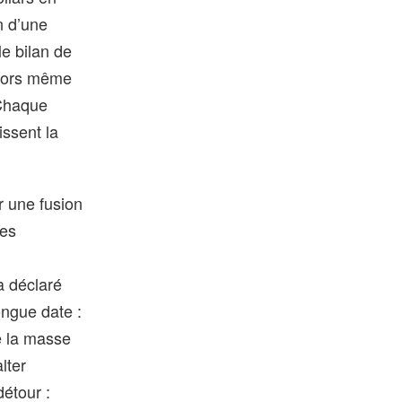
n d’une
le bilan de
 alors même
 Chaque
issent la
r une fusion
mes
a déclaré
ongue date :
e la masse
lter
étour :